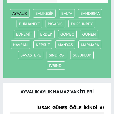
Mecitözü Haberleri
AYVALIK
BALIKESİR
BALYA
BANDIRMA
BURHANİYE
BİGADİÇ
DURSUNBEY
Oğuzlar Haberleri
EDREMİT
ERDEK
GÖMEÇ
GÖNEN
Ortaköy Haberleri
HAVRAN
KEPSUT
MANYAS
MARMARA
Osmancık Haberleri
SAVAŞTEPE
SINDIRGI
SUSURLUK
Otomotiv
İVRİNDİ
Resmi İlan
Resmi Reklam
AYVALIK AYLIK NAMAZ VAKITLERI
Sağlık
İMSAK
GÜNEŞ
ÖĞLE
İKINDI
AKŞA