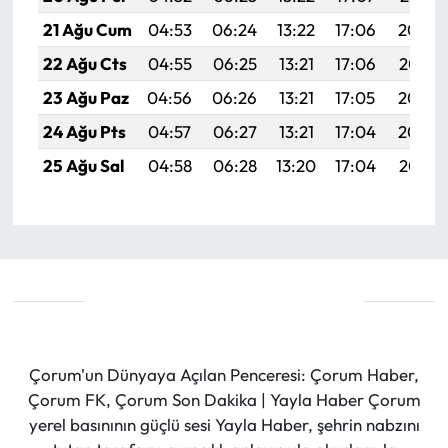
21 Ağu Cum
04:53
06:24
13:22
17:06
20:09
22 Ağu Cts
04:55
06:25
13:21
17:06
20:07
23 Ağu Paz
04:56
06:26
13:21
17:05
20:06
24 Ağu Pts
04:57
06:27
13:21
17:04
20:04
25 Ağu Sal
04:58
06:28
13:20
17:04
20:03
Çorum'un Dünyaya Açılan Penceresi: Çorum Haber,
Çorum FK, Çorum Son Dakika | Yayla Haber Çorum
yerel basınının güçlü sesi Yayla Haber, şehrin nabzını