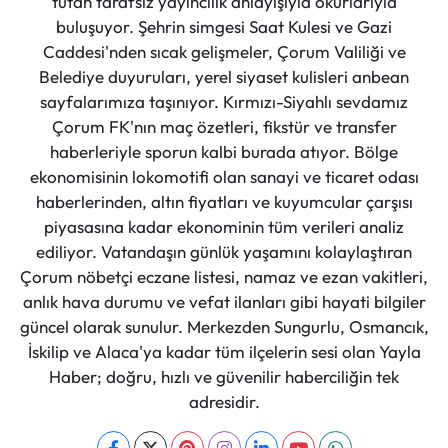
tutan tarafsız yayıncılık anlayışıyla okurlarıyla
buluşuyor. Şehrin simgesi Saat Kulesi ve Gazi
Caddesi'nden sıcak gelişmeler, Çorum Valiliği ve
Belediye duyuruları, yerel siyaset kulisleri anbean
sayfalarımıza taşınıyor. Kırmızı-Siyahlı sevdamız
Çorum FK'nın maç özetleri, fikstür ve transfer
haberleriyle sporun kalbi burada atıyor. Bölge
ekonomisinin lokomotifi olan sanayi ve ticaret odası
haberlerinden, altın fiyatları ve kuyumcular çarşısı
piyasasına kadar ekonominin tüm verileri analiz
ediliyor. Vatandaşın günlük yaşamını kolaylaştıran
Çorum nöbetçi eczane listesi, namaz ve ezan vakitleri,
anlık hava durumu ve vefat ilanları gibi hayati bilgiler
güncel olarak sunulur. Merkezden Sungurlu, Osmancık,
İskilip ve Alaca'ya kadar tüm ilçelerin sesi olan Yayla
Haber; doğru, hızlı ve güvenilir haberciliğin tek
adresidir.