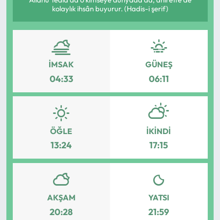
kolaylık ihsân buyurur. (Hadis-i şerif)
Eğitim
Ekonomi
İMSAK
GÜNEŞ
Güncel
04:33
06:11
İskilip Haberleri
Kargı Haberleri
ÖĞLE
İKINDI
Kimdir?
13:24
17:15
Kültür Sanat
Laçin Haberleri
AKŞAM
YATSI
20:28
21:59
Magazin