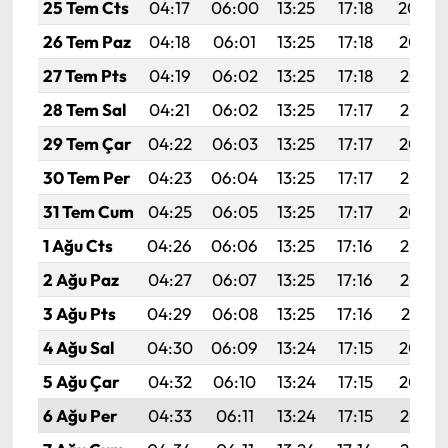
Siyaset
25 Tem Cts
04:17
06:00
13:25
17:18
20:40
26 Tem Paz
04:18
06:01
13:25
17:18
20:39
Spor
27 Tem Pts
04:19
06:02
13:25
17:18
20:38
Sungurlu Haberleri
28 Tem Sal
04:21
06:02
13:25
17:17
20:37
29 Tem Çar
04:22
06:03
13:25
17:17
20:36
Turizm
30 Tem Per
04:23
06:04
13:25
17:17
20:35
Uğurludağ Haberleri
31 Tem Cum
04:25
06:05
13:25
17:17
20:34
1 Ağu Cts
04:26
06:06
13:25
17:16
20:33
Yaşam
2 Ağu Paz
04:27
06:07
13:25
17:16
20:32
Yayla Haber
3 Ağu Pts
04:29
06:08
13:25
17:16
20:31
4 Ağu Sal
04:30
06:09
13:24
17:15
20:30
Yemek Tarifleri
5 Ağu Çar
04:32
06:10
13:24
17:15
20:29
Yerel Haberler
6 Ağu Per
04:33
06:11
13:24
17:15
20:28