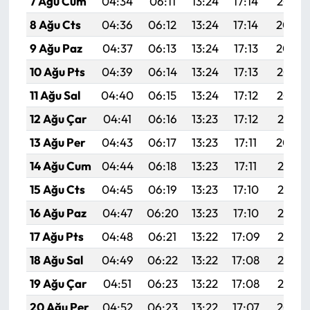
7 Ağu Cum
04:34
06:11
13:24
17:14
20:27
8 Ağu Cts
04:36
06:12
13:24
17:14
20:26
9 Ağu Paz
04:37
06:13
13:24
17:13
20:24
10 Ağu Pts
04:39
06:14
13:24
17:13
20:23
11 Ağu Sal
04:40
06:15
13:24
17:12
20:22
12 Ağu Çar
04:41
06:16
13:23
17:12
20:21
13 Ağu Per
04:43
06:17
13:23
17:11
20:20
14 Ağu Cum
04:44
06:18
13:23
17:11
20:18
15 Ağu Cts
04:45
06:19
13:23
17:10
20:17
16 Ağu Paz
04:47
06:20
13:23
17:10
20:16
17 Ağu Pts
04:48
06:21
13:22
17:09
20:14
18 Ağu Sal
04:49
06:22
13:22
17:08
20:13
19 Ağu Çar
04:51
06:23
13:22
17:08
20:12
20 Ağu Per
04:52
06:23
13:22
17:07
20:10