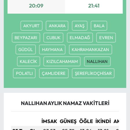
20:09
21:41
Mecitözü Haberleri
AKYURT
ANKARA
AYAŞ
BALA
Oğuzlar Haberleri
BEYPAZARI
CUBUK
ELMADAĞ
EVREN
Ortaköy Haberleri
GÜDÜL
HAYMANA
KAHRAMANKAZAN
Osmancık Haberleri
KALECİK
KIZILCAHAMAM
NALLIHAN
Otomotiv
POLATLI
ÇAMLIDERE
ŞEREFLİKOÇHİSAR
Resmi İlan
Resmi Reklam
NALLIHAN AYLIK NAMAZ VAKITLERI
Sağlık
İMSAK
GÜNEŞ
ÖĞLE
İKINDI
AKŞA