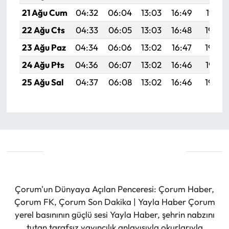
21 Ağu Cum
04:32
06:04
13:03
16:49
19:51
22 Ağu Cts
04:33
06:05
13:03
16:48
19:50
23 Ağu Paz
04:34
06:06
13:02
16:47
19:49
24 Ağu Pts
04:36
06:07
13:02
16:46
19:47
25 Ağu Sal
04:37
06:08
13:02
16:46
19:46
Çorum'un Dünyaya Açılan Penceresi: Çorum Haber,
Çorum FK, Çorum Son Dakika | Yayla Haber Çorum
yerel basınının güçlü sesi Yayla Haber, şehrin nabzını
tutan tarafsız yayıncılık anlayışıyla okurlarıyla