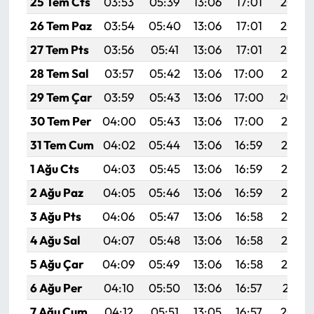
25 Tem Cts
03:53
05:39
13:06
17:01
20:23
Siyaset
26 Tem Paz
03:54
05:40
13:06
17:01
20:23
Spor
27 Tem Pts
03:56
05:41
13:06
17:01
20:22
28 Tem Sal
03:57
05:42
13:06
17:00
20:21
Sungurlu Haberleri
29 Tem Çar
03:59
05:43
13:06
17:00
20:20
Turizm
30 Tem Per
04:00
05:43
13:06
17:00
20:19
31 Tem Cum
04:02
05:44
13:06
16:59
20:18
Uğurludağ Haberleri
1 Ağu Cts
04:03
05:45
13:06
16:59
20:17
Yaşam
2 Ağu Paz
04:05
05:46
13:06
16:59
20:16
3 Ağu Pts
04:06
05:47
13:06
16:58
20:15
Yayla Haber
4 Ağu Sal
04:07
05:48
13:06
16:58
20:14
Yemek Tarifleri
5 Ağu Çar
04:09
05:49
13:06
16:58
20:12
6 Ağu Per
04:10
05:50
13:06
16:57
20:11
Yerel Haberler
7 Ağu Cum
04:12
05:51
13:05
16:57
20:10