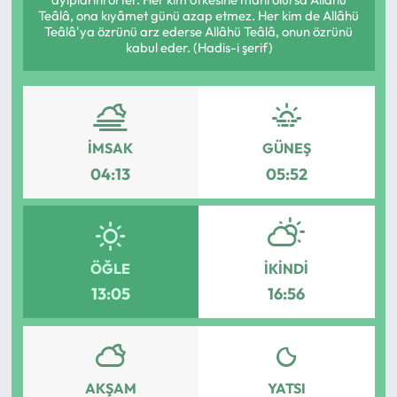
Teâlâ, ona kıyâmet günü azap etmez. Her kim de Allâhü
Eğitim
Teâlâ'ya özrünü arz ederse Allâhü Teâlâ, onun özrünü
kabul eder. (Hadis-i şerif)
Ekonomi
Güncel
İMSAK
GÜNEŞ
İskilip Haberleri
04:13
05:52
Kargı Haberleri
Kimdir?
ÖĞLE
İKINDI
13:05
16:56
Kültür Sanat
Laçin Haberleri
AKŞAM
YATSI
Magazin