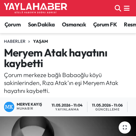
Alaca Haberleri
Çorum Nöbetçi Eczaneler
Çorum
Son Dakika
Osmancık
Çorum FK
Resmi
Bayat Haberleri
Çorum Hava Durumu
HABERLER
YAŞAM
Meryem Atak hayatını
Bilgi - Keşfet Haberleri
Çorum Namaz Vakitleri
kaybetti
Bilim ve Teknoloji
Çorum Trafik Yoğunluk Haritası
Çorum merkeze bağlı Babaoğlu köyü
sakinlerinden, Rıza Atak’ın eşi Meryem Atak
Boğazkale Haberleri
TFF 1.Lig Puan Durumu ve Fikstür
hayatını kaybetti.
Çorum Haberleri
Tüm Manşetler
MERVE KAYIŞ
11.05.2026 - 11:04
11.05.2026 - 11:06
MUHABIR
YAYINLANMA
GÜNCELLEME
O
Çorum Son Dakika Haberleri
Son Dakika Haberleri
Dodurga Haberleri
Haber Arşivi