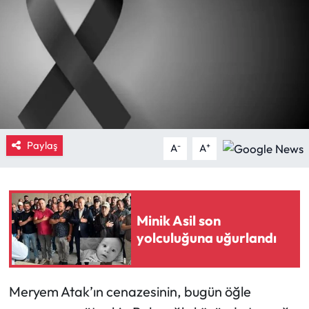
Eğitim
Ekonomi
Güncel
İskilip Haberleri
Paylaş
-
+
A
A
Kargı Haberleri
Kimdir?
Minik Asil son
Kültür Sanat
yolculuğuna uğurlandı
Laçin Haberleri
Meryem Atak’ın cenazesinin, bugün öğle
Magazin