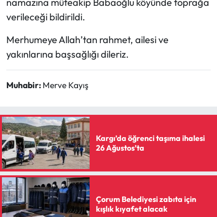
namazına müteakip Babaoğlu köyünde toprağa
verileceği bildirildi.
Mecitözü Haberleri
Merhumeye Allah’tan rahmet, ailesi ve
Oğuzlar Haberleri
yakınlarına başsağlığı dileriz.
Ortaköy Haberleri
Muhabir:
Merve Kayış
Osmancık Haberleri
Otomotiv
Kargı’da öğrenci taşıma ihalesi
Resmi İlan
26 Ağustos’ta
Resmi Reklam
Sağlık
Çorum Belediyesi zabıta için
kışlık kıyafet alacak