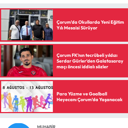
Siyaset
Spor
Çorum’da Okullarda Yeni Eğitim
Yılı Mesaisi Sürüyor
Sungurlu Haberleri
Turizm
Çorum FK’nın tecrübeli yıldızı
Uğurludağ Haberleri
Serdar Gürler’den Galatasaray
maçı öncesi iddialı sözler
Yaşam
Yayla Haber
Para Yüzme ve Goalball
Heyecanı Çorum’da Yaşanacak
Yemek Tarifleri
Yerel Haberler
MUHABIR