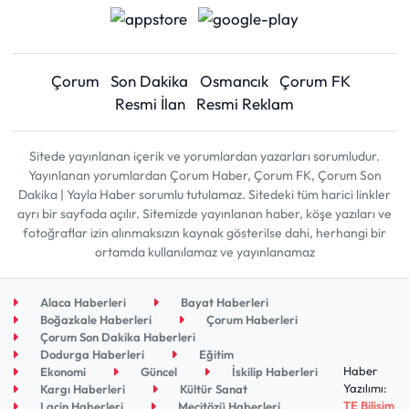
Çorum
Son Dakika
Osmancık
Çorum FK
Resmi İlan
Resmi Reklam
Sitede yayınlanan içerik ve yorumlardan yazarları sorumludur.
Yayınlanan yorumlardan Çorum Haber, Çorum FK, Çorum Son
Dakika | Yayla Haber sorumlu tutulamaz. Sitedeki tüm harici linkler
ayrı bir sayfada açılır. Sitemizde yayınlanan haber, köşe yazıları ve
fotoğraflar izin alınmaksızın kaynak gösterilse dahi, herhangi bir
ortamda kullanılamaz ve yayınlanamaz
Alaca Haberleri
Bayat Haberleri
Boğazkale Haberleri
Çorum Haberleri
Çorum Son Dakika Haberleri
Dodurga Haberleri
Eğitim
Haber
Ekonomi
Güncel
İskilip Haberleri
Yazılımı:
Kargı Haberleri
Kültür Sanat
TE Bilişim
Laçin Haberleri
Mecitözü Haberleri