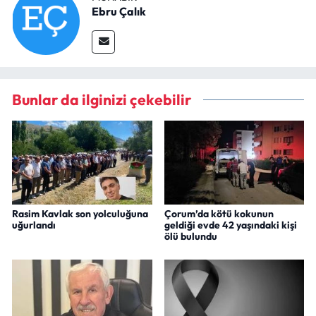
Ebru Çalık
Bunlar da ilginizi çekebilir
Rasim Kavlak son yolculuğuna
Çorum’da kötü kokunun
uğurlandı
geldiği evde 42 yaşındaki kişi
ölü bulundu