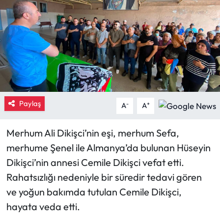
Eğitim
Ekonomi
Güncel
İskilip Haberleri
Paylaş
-
+
A
A
Kargı Haberleri
Merhum Ali Dikişci’nin eşi, merhum Sefa,
Kimdir?
merhume Şenel ile Almanya’da bulunan Hüseyin
Dikişci’nin annesi Cemile Dikişci vefat etti.
Kültür Sanat
Rahatsızlığı nedeniyle bir süredir tedavi gören
ve yoğun bakımda tutulan Cemile Dikişci,
Laçin Haberleri
hayata veda etti.
Magazin