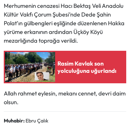
Merhumenin cenazesi Hacı Bektaş Veli Anadolu
Mecitözü Haberleri
Kültür Vakfı Çorum Şubesi’nde Dede Şahin
Polat’ın gülbengleri eşliğinde düzenlenen Hakka
Oğuzlar Haberleri
yürüme erkanının ardından Üçköy Köyü
mezarlığında toprağa verildi.
Ortaköy Haberleri
Osmancık Haberleri
Rasim Kavlak son
yolculuğuna uğurlandı
Otomotiv
Resmi İlan
Allah rahmet eylesin, mekanı cennet, devri daim
olsun.
Resmi Reklam
Sağlık
Muhabir:
Ebru Çalık