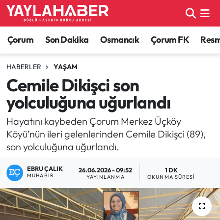
Alaca Haberleri
Çorum Nöbetçi Eczaneler
Çorum
Son Dakika
Osmancık
Çorum FK
Resmi
Bayat Haberleri
Çorum Hava Durumu
HABERLER
YAŞAM
Cemile Dikişci son
Bilgi - Keşfet Haberleri
Çorum Namaz Vakitleri
yolculuğuna uğurlandı
Bilim ve Teknoloji
Çorum Trafik Yoğunluk Haritası
Hayatını kaybeden Çorum Merkez Üçköy
Köyü’nün ileri gelenlerinden Cemile Dikişci (89),
Boğazkale Haberleri
TFF 1.Lig Puan Durumu ve Fikstür
son yolculuğuna uğurlandı.
Çorum Haberleri
Tüm Manşetler
EBRU ÇALIK
26.06.2026 - 09:52
1 DK
MUHABIR
YAYINLANMA
OKUNMA SÜRESI
Çorum Son Dakika Haberleri
Son Dakika Haberleri
Dodurga Haberleri
Haber Arşivi