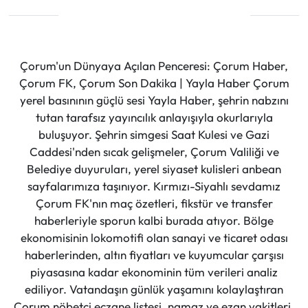
Çorum'un Dünyaya Açılan Penceresi: Çorum Haber,
Çorum FK, Çorum Son Dakika | Yayla Haber Çorum
yerel basınının güçlü sesi Yayla Haber, şehrin nabzını
tutan tarafsız yayıncılık anlayışıyla okurlarıyla
buluşuyor. Şehrin simgesi Saat Kulesi ve Gazi
Caddesi'nden sıcak gelişmeler, Çorum Valiliği ve
Belediye duyuruları, yerel siyaset kulisleri anbean
sayfalarımıza taşınıyor. Kırmızı-Siyahlı sevdamız
Çorum FK'nın maç özetleri, fikstür ve transfer
haberleriyle sporun kalbi burada atıyor. Bölge
ekonomisinin lokomotifi olan sanayi ve ticaret odası
haberlerinden, altın fiyatları ve kuyumcular çarşısı
piyasasına kadar ekonominin tüm verileri analiz
ediliyor. Vatandaşın günlük yaşamını kolaylaştıran
Çorum nöbetçi eczane listesi, namaz ve ezan vakitleri,