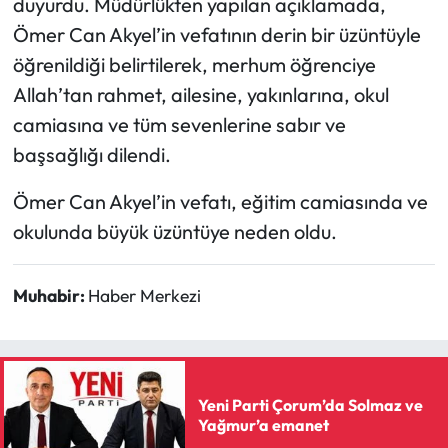
duyurdu. Müdürlükten yapılan açıklamada,
Ömer Can Akyel’in vefatının derin bir üzüntüyle
Mecitözü Haberleri
öğrenildiği belirtilerek, merhum öğrenciye
Allah’tan rahmet, ailesine, yakınlarına, okul
Oğuzlar Haberleri
camiasına ve tüm sevenlerine sabır ve
Ortaköy Haberleri
başsağlığı dilendi.
Osmancık Haberleri
Ömer Can Akyel’in vefatı, eğitim camiasında ve
okulunda büyük üzüntüye neden oldu.
Otomotiv
Muhabir:
Haber Merkezi
Resmi İlan
Resmi Reklam
Sağlık
Yeni Parti Çorum’da Solmaz ve
Yağmur’a emanet