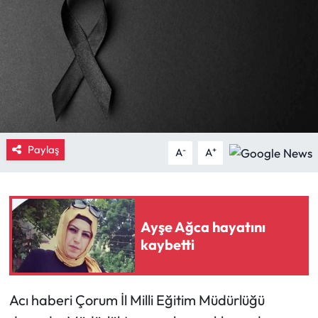
Eğitim
Ekonomi
Güncel
İskilip Haberleri
Paylaş
-
+
A
A
Kargı Haberleri
Kimdir?
Ayşe Ağca hayatını
Kültür Sanat
kaybetti
Laçin Haberleri
Acı haberi Çorum İl Milli Eğitim Müdürlüğü
Magazin