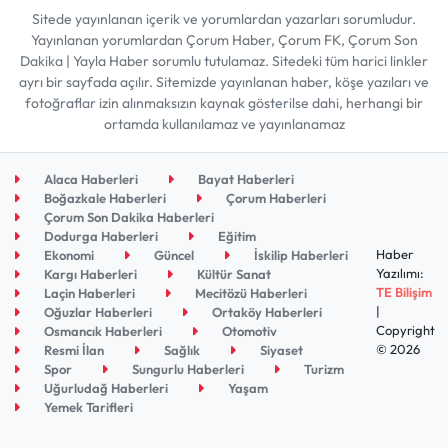
Sitede yayınlanan içerik ve yorumlardan yazarları sorumludur.
Yayınlanan yorumlardan Çorum Haber, Çorum FK, Çorum Son
Dakika | Yayla Haber sorumlu tutulamaz. Sitedeki tüm harici linkler
ayrı bir sayfada açılır. Sitemizde yayınlanan haber, köşe yazıları ve
fotoğraflar izin alınmaksızın kaynak gösterilse dahi, herhangi bir
ortamda kullanılamaz ve yayınlanamaz
Alaca Haberleri
Bayat Haberleri
Boğazkale Haberleri
Çorum Haberleri
Çorum Son Dakika Haberleri
Dodurga Haberleri
Eğitim
Haber
Ekonomi
Güncel
İskilip Haberleri
Yazılımı:
Kargı Haberleri
Kültür Sanat
TE Bilişim
Laçin Haberleri
Mecitözü Haberleri
|
Oğuzlar Haberleri
Ortaköy Haberleri
Copyright
Osmancık Haberleri
Otomotiv
© 2026
Resmi İlan
Sağlık
Siyaset
Spor
Sungurlu Haberleri
Turizm
Uğurludağ Haberleri
Yaşam
Yemek Tarifleri