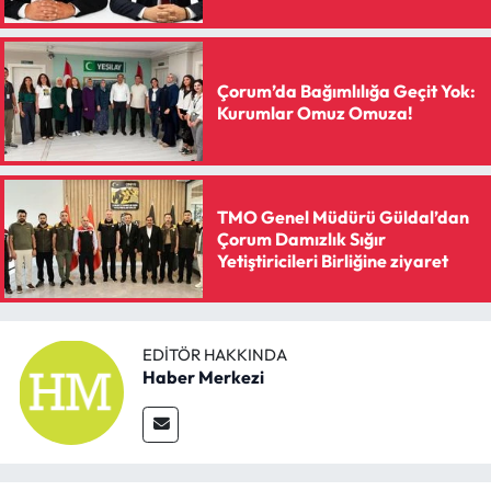
Siyaset
Spor
Çorum’da Bağımlılığa Geçit Yok:
Kurumlar Omuz Omuza!
Sungurlu Haberleri
Turizm
TMO Genel Müdürü Güldal’dan
Uğurludağ Haberleri
Çorum Damızlık Sığır
Yetiştiricileri Birliğine ziyaret
Yaşam
Yayla Haber
EDITÖR HAKKINDA
Haber Merkezi
Yemek Tarifleri
Yerel Haberler