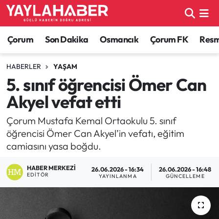
Alaca Haberleri
Çorum Nöbetçi Eczaneler
Çorum
Son Dakika
Osmancık
Çorum FK
Resmi
Bayat Haberleri
Çorum Hava Durumu
HABERLER
YAŞAM
5. sınıf öğrencisi Ömer Can
Bilgi - Keşfet Haberleri
Çorum Namaz Vakitleri
Akyel vefat etti
Bilim ve Teknoloji
Çorum Trafik Yoğunluk Haritası
Çorum Mustafa Kemal Ortaokulu 5. sınıf
öğrencisi Ömer Can Akyel’in vefatı, eğitim
Boğazkale Haberleri
TFF 1.Lig Puan Durumu ve Fikstür
camiasını yasa boğdu.
Çorum Haberleri
Tüm Manşetler
HABER MERKEZI
26.06.2026 - 16:34
26.06.2026 - 16:48
EDITÖR
YAYINLANMA
GÜNCELLEME
Çorum Son Dakika Haberleri
Son Dakika Haberleri
Dodurga Haberleri
Haber Arşivi