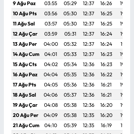
9 Ağu Paz
03:55
05:29
12:37
16:26
19:36
10 Ağu Pts
03:56
05:30
12:37
16:25
19:35
11 Ağu Sal
03:57
05:30
12:37
16:25
19:34
12 Ağu Çar
03:59
05:31
12:37
16:24
19:32
13 Ağu Per
04:00
05:32
12:37
16:24
19:31
14 Ağu Cum
04:01
05:33
12:37
16:23
19:30
15 Ağu Cts
04:02
05:34
12:36
16:23
19:29
16 Ağu Paz
04:04
05:35
12:36
16:22
19:27
17 Ağu Pts
04:05
05:36
12:36
16:21
19:26
18 Ağu Sal
04:06
05:37
12:36
16:21
19:25
19 Ağu Çar
04:08
05:38
12:36
16:20
19:23
20 Ağu Per
04:09
05:38
12:35
16:20
19:22
21 Ağu Cum
04:10
05:39
12:35
16:19
19:21