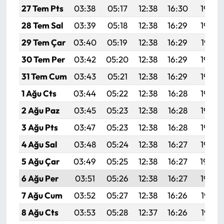
Siyaset
27 Tem Pts
03:38
05:17
12:38
16:30
19:49
28 Tem Sal
03:39
05:18
12:38
16:29
19:48
Spor
29 Tem Çar
03:40
05:19
12:38
16:29
19:47
Sungurlu Haberleri
30 Tem Per
03:42
05:20
12:38
16:29
19:46
31 Tem Cum
03:43
05:21
12:38
16:29
19:46
Turizm
1 Ağu Cts
03:44
05:22
12:38
16:28
19:45
Uğurludağ Haberleri
2 Ağu Paz
03:45
05:23
12:38
16:28
19:44
3 Ağu Pts
03:47
05:23
12:38
16:28
19:43
Yaşam
4 Ağu Sal
03:48
05:24
12:38
16:27
19:42
Yayla Haber
5 Ağu Çar
03:49
05:25
12:38
16:27
19:40
6 Ağu Per
03:51
05:26
12:38
16:27
19:39
Yemek Tarifleri
7 Ağu Cum
03:52
05:27
12:38
16:26
19:38
Yerel Haberler
8 Ağu Cts
03:53
05:28
12:37
16:26
19:37