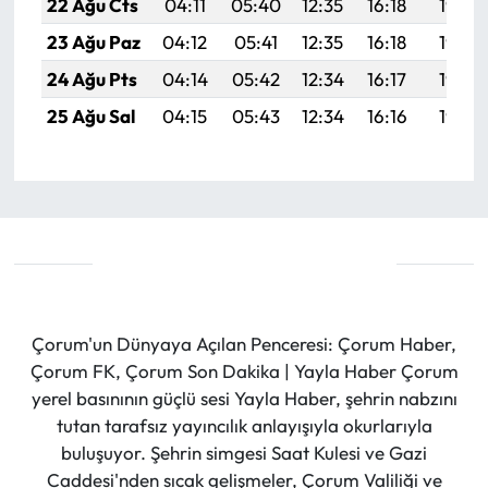
22 Ağu Cts
04:11
05:40
12:35
16:18
19:19
23 Ağu Paz
04:12
05:41
12:35
16:18
19:18
24 Ağu Pts
04:14
05:42
12:34
16:17
19:17
25 Ağu Sal
04:15
05:43
12:34
16:16
19:15
Çorum'un Dünyaya Açılan Penceresi: Çorum Haber,
Çorum FK, Çorum Son Dakika | Yayla Haber Çorum
yerel basınının güçlü sesi Yayla Haber, şehrin nabzını
tutan tarafsız yayıncılık anlayışıyla okurlarıyla
buluşuyor. Şehrin simgesi Saat Kulesi ve Gazi
Caddesi'nden sıcak gelişmeler, Çorum Valiliği ve