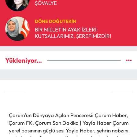
ŞÖVALYE
DÖNE DOĞUTEKIN
BİR MİLLETİN AYAK İZLERİ:
KUTSALLARIMIZ, ŞEREFİMİZDİR!
Yükleniyor...
Çorum'un Dünyaya Açılan Penceresi: Çorum Haber,
Çorum FK, Çorum Son Dakika | Yayla Haber Çorum
yerel basınının güçlü sesi Yayla Haber, şehrin nabzını