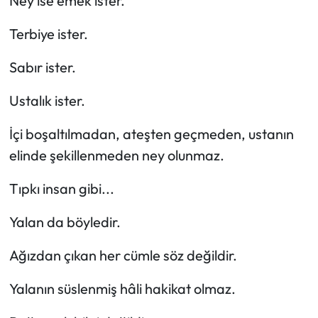
Ney ise emek ister.
Siyaset
Terbiye ister.
Spor
Sabır ister.
Sungurlu Haberleri
Ustalık ister.
Turizm
İçi boşaltılmadan, ateşten geçmeden, ustanın
Uğurludağ Haberleri
elinde şekillenmeden ney olunmaz.
Yaşam
Tıpkı insan gibi...
Yalan da böyledir.
Yayla Haber
Ağızdan çıkan her cümle söz değildir.
Yemek Tarifleri
Yalanın süslenmiş hâli hakikat olmaz.
Yerel Haberler