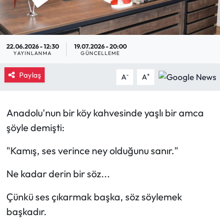
Eğitim
Ekonomi
22.06.2026 - 12:30
19.07.2026 - 20:00
YAYINLANMA
GÜNCELLEME
Güncel
Paylaş
-
+
A
A
İskilip Haberleri
Anadolu'nun bir köy kahvesinde yaşlı bir amca
Kargı Haberleri
şöyle demişti:
Kimdir?
"Kamış, ses verince ney olduğunu sanır."
Kültür Sanat
Ne kadar derin bir söz...
Laçin Haberleri
Çünkü ses çıkarmak başka, söz söylemek
başkadır.
Magazin