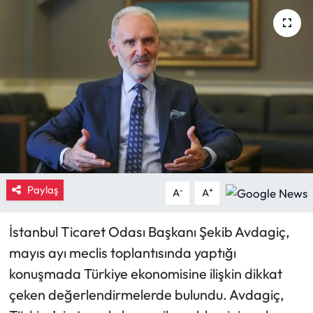
Eğitim
Ekonomi
Güncel
İskilip Haberleri
Kargı Haberleri
Paylaş
-
+
A
A
Kimdir?
İstanbul Ticaret Odası Başkanı Şekib Avdagiç,
Kültür Sanat
mayıs ayı meclis toplantısında yaptığı
konuşmada Türkiye ekonomisine ilişkin dikkat
Laçin Haberleri
çeken değerlendirmelerde bulundu. Avdagiç,
Magazin