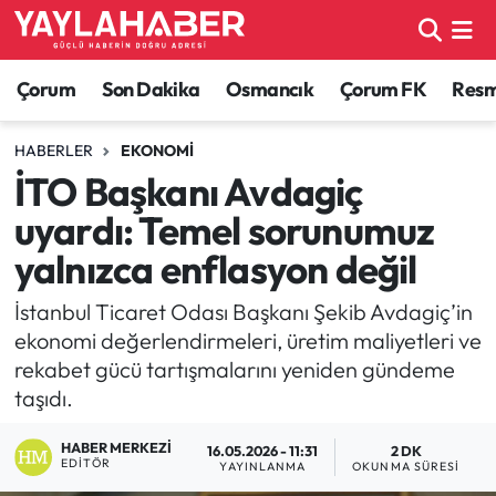
Alaca Haberleri
Çorum Nöbetçi Eczaneler
Çorum
Son Dakika
Osmancık
Çorum FK
Resmi
Bayat Haberleri
Çorum Hava Durumu
HABERLER
EKONOMI
İTO Başkanı Avdagiç
Bilgi - Keşfet Haberleri
Çorum Namaz Vakitleri
uyardı: Temel sorunumuz
Bilim ve Teknoloji
Çorum Trafik Yoğunluk Haritası
yalnızca enflasyon değil
Boğazkale Haberleri
TFF 1.Lig Puan Durumu ve Fikstür
İstanbul Ticaret Odası Başkanı Şekib Avdagiç’in
ekonomi değerlendirmeleri, üretim maliyetleri ve
Çorum Haberleri
Tüm Manşetler
rekabet gücü tartışmalarını yeniden gündeme
taşıdı.
Çorum Son Dakika Haberleri
Son Dakika Haberleri
HABER MERKEZI
16.05.2026 - 11:31
2 DK
EDITÖR
YAYINLANMA
OKUNMA SÜRESI
Dodurga Haberleri
Haber Arşivi