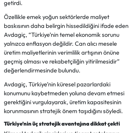
Siyaset
getirdi.
Özellikle emek yoğun sektörlerde maliyet
Spor
baskısının daha belirgin hissedildiğini ifade eden
Sungurlu Haberleri
Avdagiç, “Türkiye’nin temel ekonomik sorunu
yalnızca enflasyon değildir. Can alıcı mesele
Turizm
üretim maliyetlerinin verimlilik artışının önüne
geçmiş olması ve rekabetçiliğin yitirilmesidir”
Uğurludağ Haberleri
değerlendirmesinde bulundu.
Yaşam
Avdagiç, Türkiye’nin küresel pazarlardaki
konumunu kaybetmeden yoluna devam etmesi
Yayla Haber
gerektiğini vurgulayarak, üretim kapasitesinin
Yemek Tarifleri
korunmasının stratejik önem taşıdığını söyledi.
Yerel Haberler
Türkiye’nin üç stratejik avantajına dikkat çekti