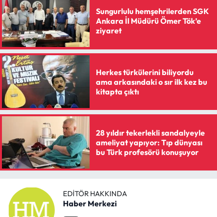
Sungurlulu hemşehrilerden SGK
Ankara İl Müdürü Ömer Tök’e
ziyaret
Herkes türkülerini biliyordu
ama arkasındaki o sır ilk kez bu
kitapta çıktı
28 yıldır tekerlekli sandalyeyle
ameliyat yapıyor: Tıp dünyası
bu Türk profesörü konuşuyor
EDITÖR HAKKINDA
Haber Merkezi