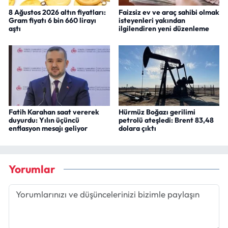
8 Ağustos 2026 altın fiyatları:
Faizsiz ev ve araç sahibi olmak
Gram fiyatı 6 bin 660 lirayı
isteyenleri yakından
aştı
ilgilendiren yeni düzenleme
Fatih Karahan saat vererek
Hürmüz Boğazı gerilimi
duyurdu: Yılın üçüncü
petrolü ateşledi: Brent 83,48
enflasyon mesajı geliyor
dolara çıktı
Yorumlar