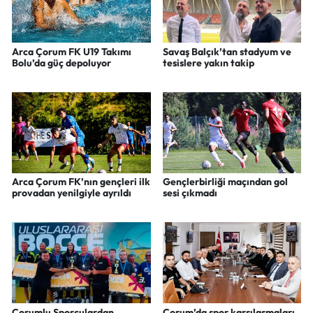
Arca Çorum FK U19 Takımı
Savaş Balçık’tan stadyum ve
Bolu’da güç depoluyor
tesislere yakın takip
Arca Çorum FK’nın gençleri ilk
Gençlerbirliği maçından gol
provadan yenilgiyle ayrıldı
sesi çıkmadı
Çorumlu Sporculardan
Çorum’da spor karşılaşmaları