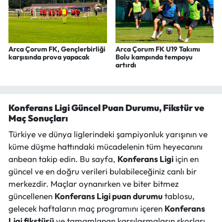
Arca Çorum FK, Gençlerbirliği
Arca Çorum FK U19 Takımı
karşısında prova yapacak
Bolu kampında tempoyu
artırdı
Konferans Ligi Güncel Puan Durumu, Fikstür ve
Maç Sonuçları
Türkiye ve dünya liglerindeki şampiyonluk yarışının ve
küme düşme hattındaki mücadelenin tüm heyecanını
anbean takip edin. Bu sayfa,
Konferans Ligi
için en
güncel ve en doğru verileri bulabileceğiniz canlı bir
merkezdir. Maçlar oynanırken ve biter bitmez
güncellenen
Konferans Ligi puan durumu
tablosu,
gelecek haftaların maç programını içeren
Konferans
Ligi fikstürü
ve tamamlanan karşılaşmaların skorları