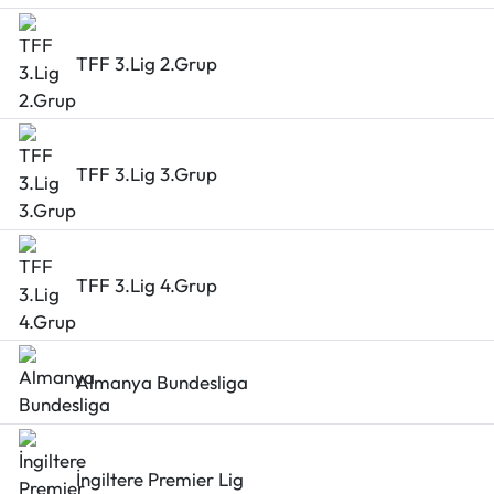
Mecitözü Haberleri
TFF 3.Lig 2.Grup
Oğuzlar Haberleri
Ortaköy Haberleri
TFF 3.Lig 3.Grup
Osmancık Haberleri
Otomotiv
TFF 3.Lig 4.Grup
Resmi İlan
Almanya Bundesliga
Resmi Reklam
Sağlık
İngiltere Premier Lig