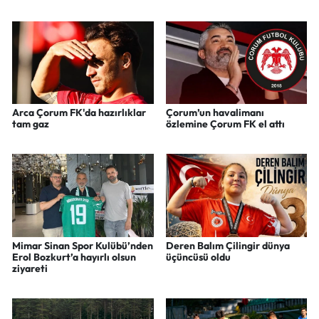
Arca Çorum FK'da hazırlıklar
Çorum’un havalimanı
tam gaz
özlemine Çorum FK el attı
Mimar Sinan Spor Kulübü’nden
Deren Balım Çilingir dünya
Erol Bozkurt’a hayırlı olsun
üçüncüsü oldu
ziyareti