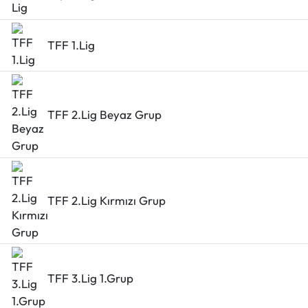
Eğitim
TFF 1.Lig
Ekonomi
Güncel
TFF 2.Lig Beyaz Grup
İskilip Haberleri
Kargı Haberleri
Kimdir?
TFF 2.Lig Kırmızı Grup
Kültür Sanat
Laçin Haberleri
TFF 3.Lig 1.Grup
Magazin