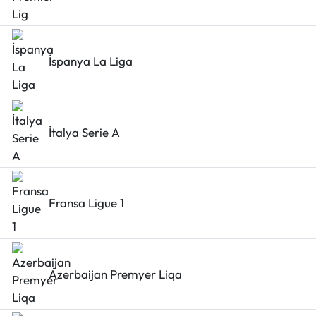
Siyaset
Spor
İspanya La Liga
Sungurlu Haberleri
Turizm
İtalya Serie A
Uğurludağ Haberleri
Yaşam
Fransa Ligue 1
Yayla Haber
Yemek Tarifleri
Azerbaijan Premyer Liqa
Yerel Haberler