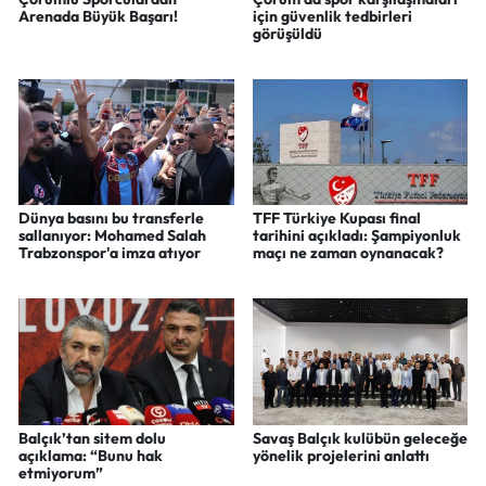
Arenada Büyük Başarı!
için güvenlik tedbirleri
görüşüldü
Dünya basını bu transferle
TFF Türkiye Kupası final
sallanıyor: Mohamed Salah
tarihini açıkladı: Şampiyonluk
Trabzonspor'a imza atıyor
maçı ne zaman oynanacak?
Balçık’tan sitem dolu
Savaş Balçık kulübün geleceğe
açıklama: “Bunu hak
yönelik projelerini anlattı
etmiyorum”