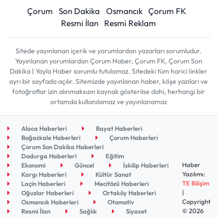
Çorum
Son Dakika
Osmancık
Çorum FK
Resmi İlan
Resmi Reklam
Sitede yayınlanan içerik ve yorumlardan yazarları sorumludur.
Yayınlanan yorumlardan Çorum Haber, Çorum FK, Çorum Son
Dakika | Yayla Haber sorumlu tutulamaz. Sitedeki tüm harici linkler
ayrı bir sayfada açılır. Sitemizde yayınlanan haber, köşe yazıları ve
fotoğraflar izin alınmaksızın kaynak gösterilse dahi, herhangi bir
ortamda kullanılamaz ve yayınlanamaz
Alaca Haberleri
Bayat Haberleri
Boğazkale Haberleri
Çorum Haberleri
Çorum Son Dakika Haberleri
Dodurga Haberleri
Eğitim
Haber
Ekonomi
Güncel
İskilip Haberleri
Yazılımı:
Kargı Haberleri
Kültür Sanat
TE Bilişim
Laçin Haberleri
Mecitözü Haberleri
|
Oğuzlar Haberleri
Ortaköy Haberleri
Copyright
Osmancık Haberleri
Otomotiv
© 2026
Resmi İlan
Sağlık
Siyaset