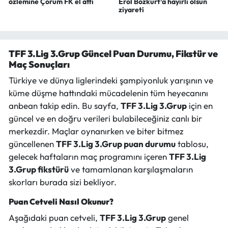
özlemine Çorum FK el attı
Erol Bozkurt’a hayırlı olsun
ziyareti
TFF 3.Lig 3.Grup Güncel Puan Durumu, Fikstür ve
Maç Sonuçları
Türkiye ve dünya liglerindeki şampiyonluk yarışının ve
küme düşme hattındaki mücadelenin tüm heyecanını
anbean takip edin. Bu sayfa,
TFF 3.Lig 3.Grup
için en
güncel ve en doğru verileri bulabileceğiniz canlı bir
merkezdir. Maçlar oynanırken ve biter bitmez
güncellenen
TFF 3.Lig 3.Grup puan durumu
tablosu,
gelecek haftaların maç programını içeren
TFF 3.Lig
3.Grup fikstürü
ve tamamlanan karşılaşmaların
skorları burada sizi bekliyor.
Puan Cetveli Nasıl Okunur?
Aşağıdaki puan cetveli,
TFF 3.Lig 3.Grup
genel