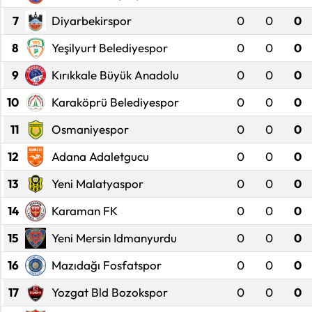
7
Diyarbekirspor
0
0
0
Eğitim
8
Yeşilyurt Belediyespor
0
0
0
Ekonomi
9
Kırıkkale Büyük Anadolu
0
0
0
Güncel
10
Karaköprü Belediyespor
0
0
0
11
Osmaniyespor
0
0
0
İskilip Haberleri
12
Adana Adaletgucu
0
0
0
Kargı Haberleri
13
Yeni Malatyaspor
0
0
0
Kimdir?
14
Karaman FK
0
0
0
Kültür Sanat
15
Yeni Mersin Idmanyurdu
0
0
0
16
Mazıdağı Fosfatspor
0
0
0
Laçin Haberleri
17
Yozgat Bld Bozokspor
0
0
0
Magazin