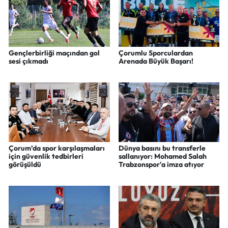
Gençlerbirliği maçından gol
Çorumlu Sporculardan
sesi çıkmadı
Arenada Büyük Başarı!
Çorum’da spor karşılaşmaları
Dünya basını bu transferle
için güvenlik tedbirleri
sallanıyor: Mohamed Salah
görüşüldü
Trabzonspor'a imza atıyor