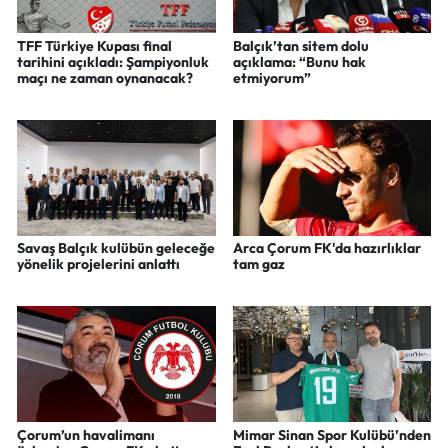
TFF Türkiye Kupası final
Balçık’tan sitem dolu
tarihini açıkladı: Şampiyonluk
açıklama: “Bunu hak
maçı ne zaman oynanacak?
etmiyorum”
Savaş Balçık kulübün geleceğe
Arca Çorum FK'da hazırlıklar
yönelik projelerini anlattı
tam gaz
Çorum’un havalimanı
Mimar Sinan Spor Kulübü’nden