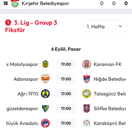
18
Kırşehir Belediyespor
0
0
0
Mecitözü Haberleri
3. Lig - Group 3
Oğuzlar Haberleri
Fikstür
Ortaköy Haberleri
6 Eylül, Pazar
Osmancık Haberleri
Yeni Malatyaspor
Karaman FK
17:00
Otomotiv
Adanaspor
Niğde Belediyesi
17:00
Resmi İlan
Ağrı 1970
Talasgücü Beledi
17:00
Resmi Reklam
s Özgüzelderespor
Silifke Belediyes
17:00
Sağlık
ale Büyük Anadolu
Karaköprü Beled
17:00