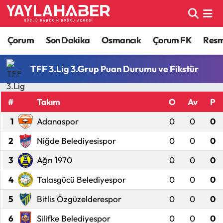
Alaca Haberleri
Çorum Nöbetçi Eczaneler
Çorum
Son Dakika
Osmancık
Çorum FK
Resmi
Bayat Haberleri
Çorum Hava Durumu
TFF 3.Lig 3.Grup Puan Durumu ve Fikstür
Bilgi - Keşfet Haberleri
Çorum Namaz Vakitleri
#
Takım
O
Av
P
Bilim ve Teknoloji
Çorum Trafik Yoğunluk Haritası
1
Adanaspor
0
0
0
Boğazkale Haberleri
TFF 1.Lig Puan Durumu ve Fikstür
2
Niğde Belediyesispor
0
0
0
3
Ağrı 1970
0
0
0
Çorum Haberleri
Tüm Manşetler
4
Talasgücü Belediyespor
0
0
0
Çorum Son Dakika Haberleri
Son Dakika Haberleri
5
Bitlis Özgüzelderespor
0
0
0
Dodurga Haberleri
Haber Arşivi
6
Silifke Belediyespor
0
0
0