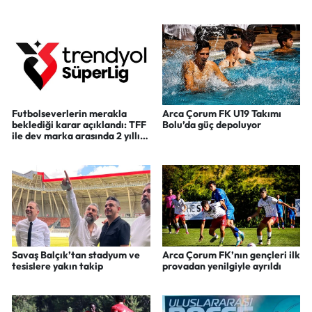
Futbolseverlerin merakla
Arca Çorum FK U19 Takımı
beklediği karar açıklandı: TFF
Bolu’da güç depoluyor
ile dev marka arasında 2 yıllık
yeni dönem
Savaş Balçık’tan stadyum ve
Arca Çorum FK’nın gençleri ilk
tesislere yakın takip
provadan yenilgiyle ayrıldı