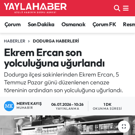
Alaca Haberleri
Çorum Nöbetçi Eczaneler
Çorum
Son Dakika
Osmancık
Çorum FK
Resmi
Bayat Haberleri
Çorum Hava Durumu
HABERLER
DODURGA HABERLERI
Ekrem Ercan son
Bilgi - Keşfet Haberleri
Çorum Namaz Vakitleri
yolculuğuna uğurlandı
Bilim ve Teknoloji
Çorum Trafik Yoğunluk Haritası
Dodurga ilçesi sakinlerinden Ekrem Ercan, 5
Temmuz Pazar günü düzenlenen cenaze
Boğazkale Haberleri
TFF 1.Lig Puan Durumu ve Fikstür
töreninin ardından son yolculuğuna uğurlandı.
Çorum Haberleri
Tüm Manşetler
MERVE KAYIŞ
06.07.2026 - 10:26
1 DK
MUHABIR
YAYINLANMA
OKUNMA SÜRESI
Çorum Son Dakika Haberleri
Son Dakika Haberleri
Dodurga Haberleri
Haber Arşivi