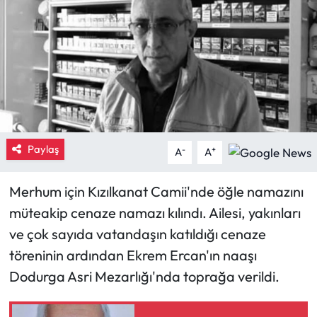
Eğitim
Ekonomi
Güncel
İskilip Haberleri
Paylaş
-
+
A
A
Kargı Haberleri
Merhum için Kızılkanat Camii'nde öğle namazını
Kimdir?
müteakip cenaze namazı kılındı. Ailesi, yakınları
ve çok sayıda vatandaşın katıldığı cenaze
Kültür Sanat
töreninin ardından Ekrem Ercan'ın naaşı
Dodurga Asri Mezarlığı'nda toprağa verildi.
Laçin Haberleri
Magazin