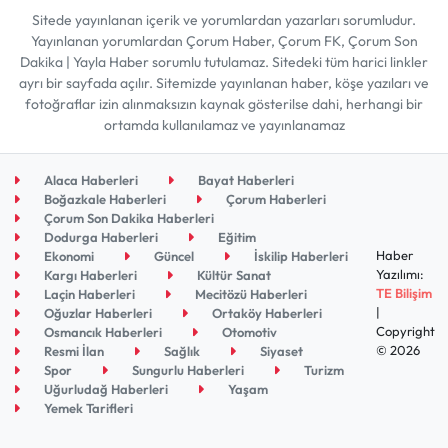
Sitede yayınlanan içerik ve yorumlardan yazarları sorumludur.
Yayınlanan yorumlardan Çorum Haber, Çorum FK, Çorum Son
Dakika | Yayla Haber sorumlu tutulamaz. Sitedeki tüm harici linkler
ayrı bir sayfada açılır. Sitemizde yayınlanan haber, köşe yazıları ve
fotoğraflar izin alınmaksızın kaynak gösterilse dahi, herhangi bir
ortamda kullanılamaz ve yayınlanamaz
Alaca Haberleri
Bayat Haberleri
Boğazkale Haberleri
Çorum Haberleri
Çorum Son Dakika Haberleri
Dodurga Haberleri
Eğitim
Haber
Ekonomi
Güncel
İskilip Haberleri
Yazılımı:
Kargı Haberleri
Kültür Sanat
TE Bilişim
Laçin Haberleri
Mecitözü Haberleri
|
Oğuzlar Haberleri
Ortaköy Haberleri
Copyright
Osmancık Haberleri
Otomotiv
© 2026
Resmi İlan
Sağlık
Siyaset
Spor
Sungurlu Haberleri
Turizm
Uğurludağ Haberleri
Yaşam
Yemek Tarifleri