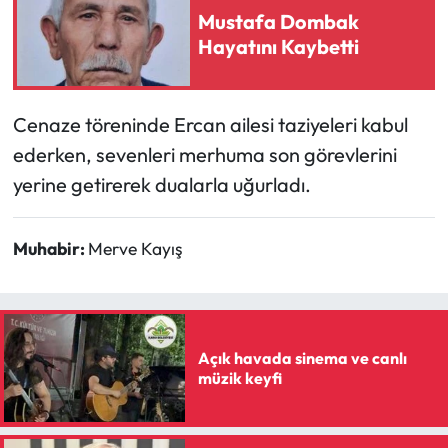
Mustafa Dombak
Hayatını Kaybetti
Mecitözü Haberleri
Oğuzlar Haberleri
Cenaze töreninde Ercan ailesi taziyeleri kabul
Ortaköy Haberleri
ederken, sevenleri merhuma son görevlerini
yerine getirerek dualarla uğurladı.
Osmancık Haberleri
Muhabir:
Merve Kayış
Otomotiv
Resmi İlan
Resmi Reklam
Açık havada sinema ve canlı
müzik keyfi
Sağlık