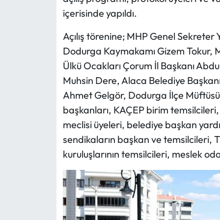
içerisinde yapıldı.
Mecitözü Haberleri
Açılış törenine; MHP Genel Sekreter Y
Oğuzlar Haberleri
Dodurga Kaymakamı Gizem Tokur, MH
Ülkü Ocakları Çorum İl Başkanı Abdu
Ortaköy Haberleri
Muhsin Dere, Alaca Belediye Başkanı
Ahmet Gelgör, Dodurga İlçe Müftüsü, 
Osmancık Haberleri
başkanları, KAÇEP birim temsilcileri, s
Otomotiv
meclisi üyeleri, belediye başkan yard
sendikaların başkan ve temsilcileri,
Resmi İlan
kuruluşlarının temsilcileri, meslek od
Resmi Reklam
Sağlık