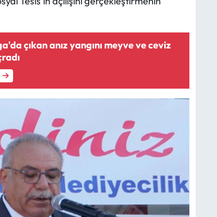
yal Tesis’in açılışını gerçekleştirmenin
'da çıkan anız yangını meyve ve ceviz
çradı