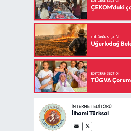
EDITÖRÜN SEÇTIĞI
ÇEKOM’daki çoc
EDITÖRÜN SEÇTIĞI
Uğurludağ Bele
EDITÖRÜN SEÇTIĞI
TÜGVA Çorum Ya
İNTERNET EDITÖRÜ
İlhami Türksal