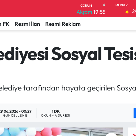
2
Akşam
19:55
 FK
Resmi İlan
Resmi Reklam
iyesi Sosyal Tesi
ediye tarafından hayata geçirilen Sosyal
29.06.2026 - 00:27
1 DK
GÜNCELLEME
OKUNMA SÜRESI