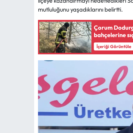
ilçeye kazandırmayı hedefledikleri Sos
mutluluğunu yaşadıklarını belirtti.
Çorum Dodurga
bahçelerine sı
İçeriği Görüntüle