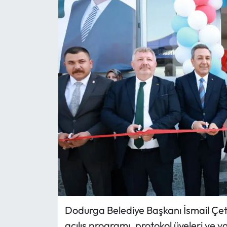
Eğitim
Ekonomi
Güncel
İskilip Haberleri
Kargı Haberleri
Kimdir?
Kültür Sanat
Laçin Haberleri
Dodurga Belediye Başkanı İsmail Çeti
açılış programı, protokol üyeleri ve 
Magazin