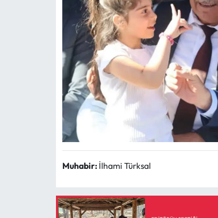
Muhabir:
İlhami Türksal