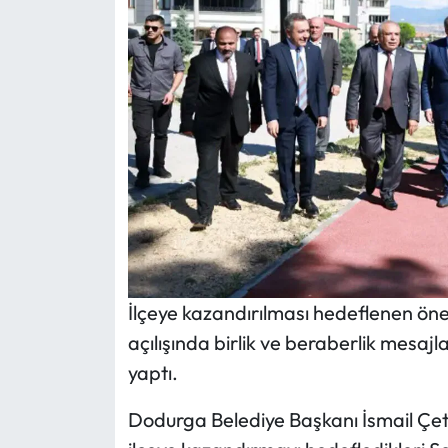
Siyaset
Spor
Sungurlu Haberleri
Turizm
Uğurludağ Haberleri
Yaşam
İlçeye kazandırılması hedeflenen önem
Yayla Haber
açılışında birlik ve beraberlik mesajl
Yemek Tarifleri
yaptı.
Yerel Haberler
Dodurga Belediye Başkanı İsmail Çeti