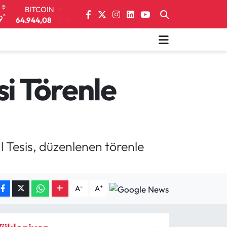
DOLAR
°
9
47,7436
0.18
EURO
55,2510
0.32
STERLİN
64,4811
0.38
GRAM ALTIN
si Törenle
6660.55
0.03
BİST100
13.779
-14
BITCOIN
64.944,08
-0.18
 Tesis, düzenlenen törenle
-
+
A
A