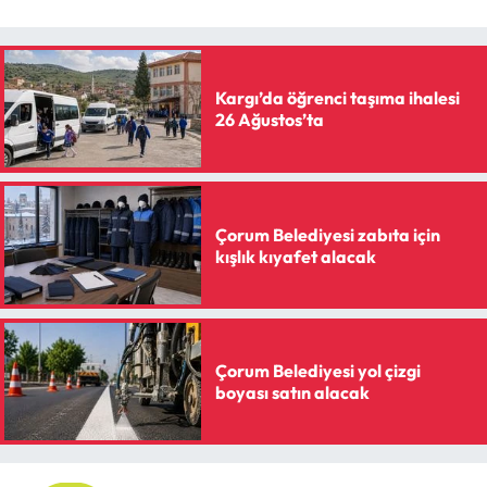
Kargı’da öğrenci taşıma ihalesi
26 Ağustos’ta
Çorum Belediyesi zabıta için
kışlık kıyafet alacak
Çorum Belediyesi yol çizgi
boyası satın alacak