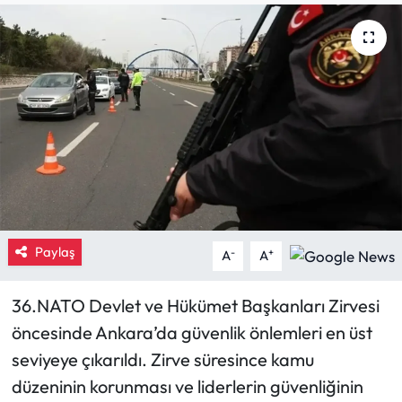
Eğitim
Ekonomi
Güncel
İskilip Haberleri
Kargı Haberleri
Paylaş
-
+
A
A
Kimdir?
36.NATO Devlet ve Hükümet Başkanları Zirvesi
Kültür Sanat
öncesinde Ankara’da güvenlik önlemleri en üst
Laçin Haberleri
seviyeye çıkarıldı. Zirve süresince kamu
düzeninin korunması ve liderlerin güvenliğinin
Magazin