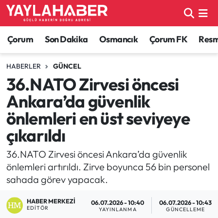
Alaca Haberleri
Çorum Nöbetçi Eczaneler
Çorum
Son Dakika
Osmancık
Çorum FK
Resmi
Bayat Haberleri
Çorum Hava Durumu
HABERLER
GÜNCEL
36.NATO Zirvesi öncesi
Bilgi - Keşfet Haberleri
Çorum Namaz Vakitleri
Ankara’da güvenlik
Bilim ve Teknoloji
Çorum Trafik Yoğunluk Haritası
önlemleri en üst seviyeye
çıkarıldı
Boğazkale Haberleri
TFF 1.Lig Puan Durumu ve Fikstür
36.NATO Zirvesi öncesi Ankara’da güvenlik
Çorum Haberleri
Tüm Manşetler
önlemleri artırıldı. Zirve boyunca 56 bin personel
sahada görev yapacak.
Çorum Son Dakika Haberleri
Son Dakika Haberleri
HABER MERKEZI
06.07.2026 - 10:40
06.07.2026 - 10:43
EDITÖR
Dodurga Haberleri
Haber Arşivi
YAYINLANMA
GÜNCELLEME