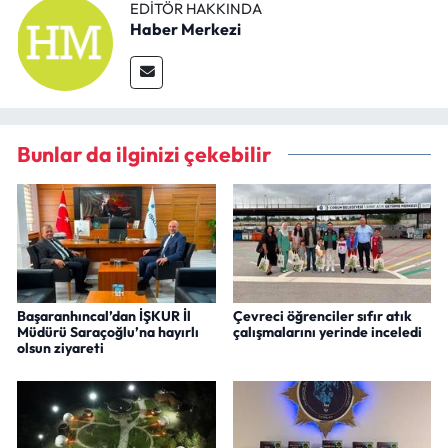
EDITÖR HAKKINDA
Haber Merkezi
Bunlar da ilginizi çekebilir
Başaranhıncal’dan İŞKUR İl
Çevreci öğrenciler sıfır atık
Müdürü Saraçoğlu’na hayırlı
çalışmalarını yerinde inceledi
olsun ziyareti