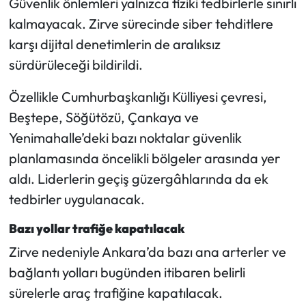
Güvenlik önlemleri yalnızca fiziki tedbirlerle sınırlı
Siyaset
kalmayacak. Zirve sürecinde siber tehditlere
Spor
karşı dijital denetimlerin de aralıksız
sürdürüleceği bildirildi.
Sungurlu Haberleri
Özellikle Cumhurbaşkanlığı Külliyesi çevresi,
Turizm
Beştepe, Söğütözü, Çankaya ve
Yenimahalle’deki bazı noktalar güvenlik
Uğurludağ Haberleri
planlamasında öncelikli bölgeler arasında yer
aldı. Liderlerin geçiş güzergâhlarında da ek
Yaşam
tedbirler uygulanacak.
Yayla Haber
Bazı yollar trafiğe kapatılacak
Yemek Tarifleri
Zirve nedeniyle Ankara’da bazı ana arterler ve
bağlantı yolları bugünden itibaren belirli
Yerel Haberler
sürelerle araç trafiğine kapatılacak.