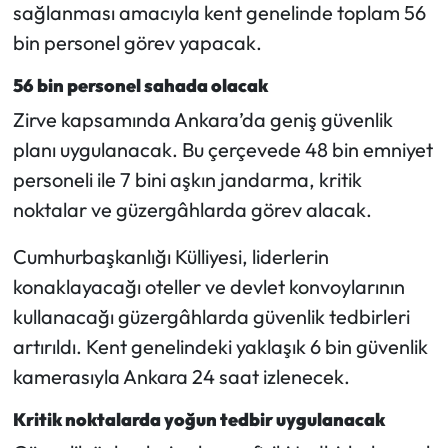
sağlanması amacıyla kent genelinde toplam 56
bin personel görev yapacak.
Mecitözü Haberleri
56 bin personel sahada olacak
Oğuzlar Haberleri
Zirve kapsamında Ankara’da geniş güvenlik
planı uygulanacak. Bu çerçevede 48 bin emniyet
Ortaköy Haberleri
personeli ile 7 bini aşkın jandarma, kritik
Osmancık Haberleri
noktalar ve güzergâhlarda görev alacak.
Otomotiv
Cumhurbaşkanlığı Külliyesi, liderlerin
konaklayacağı oteller ve devlet konvoylarının
Resmi İlan
kullanacağı güzergâhlarda güvenlik tedbirleri
artırıldı. Kent genelindeki yaklaşık 6 bin güvenlik
Resmi Reklam
kamerasıyla Ankara 24 saat izlenecek.
Sağlık
Kritik noktalarda yoğun tedbir uygulanacak