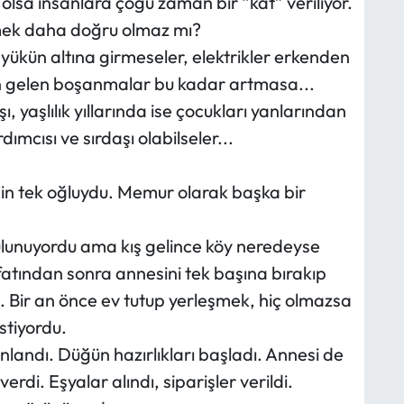
 olsa insanlara çoğu zaman bir “kat” veriliyor.
ek daha doğru olmaz mı?
 yükün altına girmeseler, elektrikler erkenden
an gelen boşanmalar bu kadar artmasa...
, yaşlılık yıllarında ise çocukları yanlarından
dımcısı ve sırdaşı olabilseler...
enin tek oğluydu. Memur olarak başka bir
lunuyordu ama kış gelince köy neredeyse
tından sonra annesini tek başına bırakıp
. Bir an önce ev tutup yerleşmek, hiç olmazsa
stiyordu.
ndı. Düğün hazırlıkları başladı. Annesi de
verdi. Eşyalar alındı, siparişler verildi.