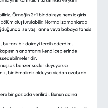
mız yine kontrolümüz altında ve yanı
iriz. Örneğin 2+1 bir daireye hem iç giriş
+1 bölüm oluşturulabilir. Normal zamanlarda
 doğduğunda ise yaşlı anne veya babaya tahsis
bu tarz bir daireyi tercih ederdim.
 kapısının anahtarını kendi ceplerinde
issedebilmeleridir.
nuşsak benzer sözler duyuyoruz:
miz, bir ihmalimiz olduysa vicdan azabı da
re bir göz oda verilirdi. Bunun adına