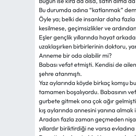
Bugün ise kira da olsa, satın alma da
Bu durumda adına “katlanmak” dem
Öyle ya; belki de insanlar daha fazla
kesilmese, geçimsizlikler ve ardınd
Eşler gençlik yıllarında hayat arkadaşı
uzaklaşırken birbirlerinin doktoru, yar
Anneme bir oda olabilir mi?
Babası vefat etmişti. Kendisi de ail
şehre atanmıştı.
Yaz aylarında köyde birkaç komşu bu
tamamen boşalıyordu. Babasının vefa
gurbete gitmek ona çok ağır gelmişti
kış aylarında annesini yanına almak i
Aradan fazla zaman geçmeden nişanla
yıllardır biriktirdiği ne varsa evladına 