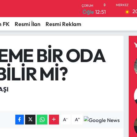
2
Öğle
12:51
 FK
Resmi İlan
Resmi Reklam
EME BİR ODA
İLİR Mİ?
AŞI
-
+
A
A