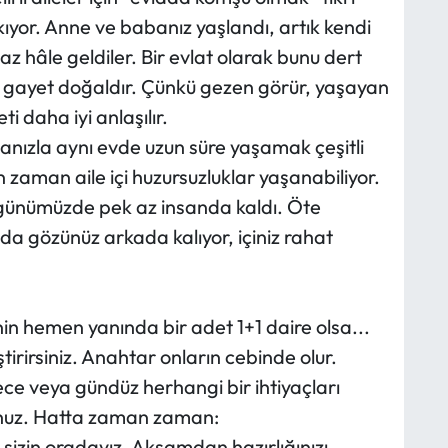
kıyor. Anne ve babanız yaşlandı, artık kendi
az hâle geldiler. Bir evlat olarak bunu dert
 gayet doğaldır. Çünkü gezen görür, yaşayan
i daha iyi anlaşılır.
ızla aynı evde uzun süre yaşamak çeşitli
n zaman aile içi huzursuzluklar yaşanabiliyor.
günümüzde pek az insanda kaldı. Öte
da gözünüz arkada kalıyor, içiniz rahat
n hemen yanında bir adet 1+1 daire olsa...
irirsiniz. Anahtar onların cebinde olur.
 Gece veya gündüz herhangi bir ihtiyaçları
unuz. Hatta zaman zaman:
sizin oradayız. Akşamdan hazırlığınızı