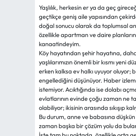
Yaşlılık, herkesin er ya da geç girec
Eğitim
geçtikçe geniş aile yapısından çekird
doğal sonucu olarak da toplumsal an
Ekonomi
özellikle apartman ve daire planlarını
Güncel
kanaatindeyim.
Köy hayatından şehir hayatına, daha
İskilip Haberleri
yaşlılarımızın önemli bir kısmı yeni
erken kalksa ev halkı uyuyor oluyor; b
Kargı Haberleri
engellediğini düşünüyor. Haber izleme
Kimdir?
istemiyor. Acıktığında ise dolabı açma
evlatlarının evinde çoğu zaman ne ta
Kültür Sanat
olabiliyor; ikisinin arasında sıkışıp kalı
Bu durum, anne ve babasına düşkün e
Laçin Haberleri
zaman başka bir çözüm yolu da bulam
İşte tam bu noktada, özellikle orta gel
Magazin