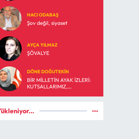
HACI ODABAŞ
Şov değil, siyaset
AYÇA YILMAZ
ŞÖVALYE
DÖNE DOĞUTEKIN
BİR MİLLETİN AYAK İZLERİ:
KUTSALLARIMIZ,
ŞEREFİMİZDİR!
ükleniyor...