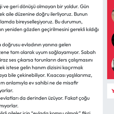
eği ve geri dönüşü olmayan bir yoldur. Gün
ek aile düzenine doğru ilerliyoruz. Bunun
lamda bireyselleşiyoruz. Bu durumun,
n yeniden gözden geçirilmesini gerekli kıldığı
 doğrusu evladının yanına gelen
 düzene tam olarak uyum sağlayamıyor. Sabah
iraz ses çıkarsa torunların ders çalışmasını
k istese gelin hanım dizisini kaçırmak
ya bile çekinebiliyor. Kısacası yaşlılarımız,
m anlamıyla ev sahibi ne de misafir
yorlar.
Y
vlatları da derinden üzüyor. Fakat çoğu
ıyorlar.
irli aileler için “evlada komşu olmak” fikri