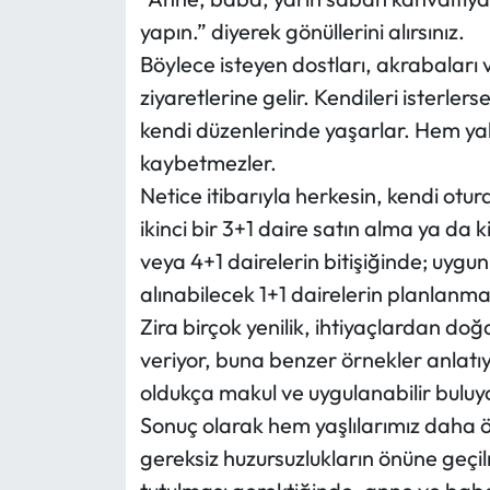
Siyaset
yapın.” diyerek gönüllerini alırsınız.
Böylece isteyen dostları, akrabaları 
Spor
ziyaretlerine gelir. Kendileri isterlers
Sungurlu Haberleri
kendi düzenlerinde yaşarlar. Hem yak
kaybetmezler.
Turizm
Netice itibarıyla herkesin, kendi otu
ikinci bir 3+1 daire satın alma ya da 
Uğurludağ Haberleri
veya 4+1 dairelerin bitişiğinde; uygun 
Yaşam
alınabilecek 1+1 dairelerin planlanm
Zira birçok yenilik, ihtiyaçlardan doğa
Yayla Haber
veriyor, buna benzer örnekler anlatıy
oldukça makul ve uygulanabilir buluy
Yemek Tarifleri
Sonuç olarak hem yaşlılarımız daha ö
Yerel Haberler
gereksiz huzursuzlukların önüne geçilm