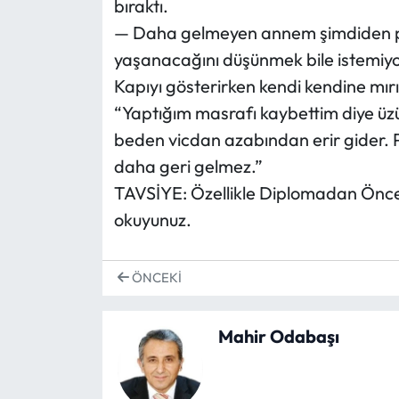
bıraktı.
— Daha gelmeyen annem şimdiden pr
yaşanacağını düşünmek bile istemiy
Kapıyı gösterirken kendi kendine mırı
“Yaptığım masrafı kaybettim diye 
beden vicdan azabından erir gider. Pa
daha geri gelmez.”
TAVSİYE: Özellikle Diplomadan Önce v
okuyunuz.
ÖNCEKI
Mahir Odabaşı