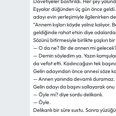
Davetiyeler bastırıldı. Her şey yolu
Eşyalar düğünden üç gün önce geldi. 
adayı evin yerleşimiyle ilgilenirken de
“Annem kışları köyde yalnız kalıyor.
geldiğinde rahat etsin diye odalardan
Sözünü bitirmesiyle birlikte şaşkın bir 
— O da ne? Bir de annen mi gelecek
— Demin söyledim ya. Yazın komşula
da vefat etti. Kadıncağızın tek başı
Gelin adayından önce annesi söze kar
— Annen yanında devamlı duramaz.
Gelin adayı da başını sallayarak onu t
— Öyle mi? diye sordu delikanlı.
— Öyle.
Delikanlı bir süre sustu. Sonra yüzü