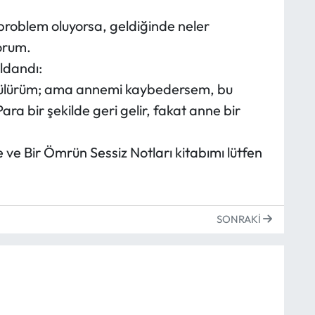
oblem oluyorsa, geldiğinde neler
orum.
ldandı:
üzülürüm; ama annemi kaybedersem, bu
ra bir şekilde geri gelir, fakat anne bir
e Bir Ömrün Sessiz Notları kitabımı lütfen
SONRAKI