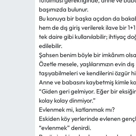
tutulması gerektiğinde, anne ve baba
başımızda bulunur.
Bu konuya bir başka açıdan da bakabil
hem de dış giriş verilerek ilave bir 1
tek daire gibi kullanılabilir; ihtiyaç
edilebilir.
Şahsen benim böyle bir imkânım olsa, 
Özetle mesele, yaşlılarımızın evin dış
taşıyabilmeleri ve kendilerini özgür h
Anne ve babasını kaybetmiş kimle ko
“Giden geri gelmiyor. Eğer bir eksiği
kolay kolay dinmiyor.”
Evlenmek mi, katlanmak mı?
Eskiden köy yerlerinde evlenen gençle
“evlenmek” denirdi.