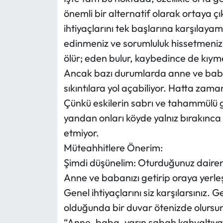
önemli bir alternatif olarak ortaya çı
Mecitözü Haberleri
ihtiyaçlarını tek başlarına karşılayam
edinmeniz ve sorumluluk hissetmeniz
Oğuzlar Haberleri
ölür; eden bulur, kaybedince de kıymet
Ancak bazı durumlarda anne ve baban
Ortaköy Haberleri
sıkıntılara yol açabiliyor. Hatta zama
Osmancık Haberleri
Çünkü eskilerin sabrı ve tahammülü 
yandan onları köyde yalnız bırakınca 
Otomotiv
etmiyor.
Müteahhitlere Önerim:
Resmi İlan
Şimdi düşünelim: Oturduğunuz daireni
Resmi Reklam
Anne ve babanızı getirip oraya yerleşt
Genel ihtiyaçlarını siz karşılarsınız.
Sağlık
olduğunda bir duvar ötenizde olurs
“Anne, baba, yarın sabah kahvaltıya 