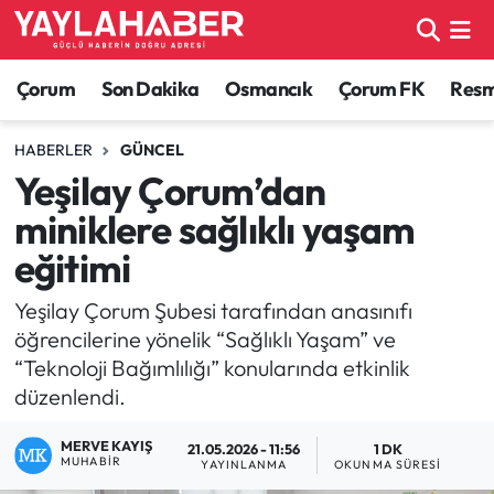
Alaca Haberleri
Çorum Nöbetçi Eczaneler
Çorum
Son Dakika
Osmancık
Çorum FK
Resmi
Bayat Haberleri
Çorum Hava Durumu
HABERLER
GÜNCEL
Yeşilay Çorum’dan
Bilgi - Keşfet Haberleri
Çorum Namaz Vakitleri
miniklere sağlıklı yaşam
Bilim ve Teknoloji
Çorum Trafik Yoğunluk Haritası
eğitimi
Boğazkale Haberleri
TFF 1.Lig Puan Durumu ve Fikstür
Yeşilay Çorum Şubesi tarafından anasınıfı
öğrencilerine yönelik “Sağlıklı Yaşam” ve
Çorum Haberleri
Tüm Manşetler
“Teknoloji Bağımlılığı” konularında etkinlik
düzenlendi.
Çorum Son Dakika Haberleri
Son Dakika Haberleri
MERVE KAYIŞ
21.05.2026 - 11:56
1 DK
MUHABIR
YAYINLANMA
OKUNMA SÜRESI
Dodurga Haberleri
Haber Arşivi