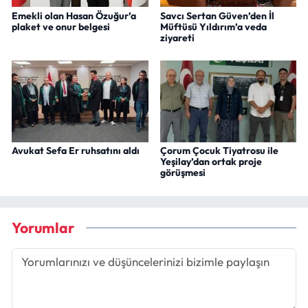
Emekli olan Hasan Özuğur’a
Savcı Sertan Güven’den İl
plaket ve onur belgesi
Müftüsü Yıldırım’a veda
ziyareti
Avukat Sefa Er ruhsatını aldı
Çorum Çocuk Tiyatrosu ile
Yeşilay’dan ortak proje
görüşmesi
Yorumlar