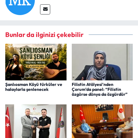
Bunlar da ilginizi çekebilir
Şanlıosman Köyü türküler ve
Filistin Atölyesi’nden
halaylarla şenlenecek
Çorum’da panel: “Filistin
özgürse dünya da özgürdür”