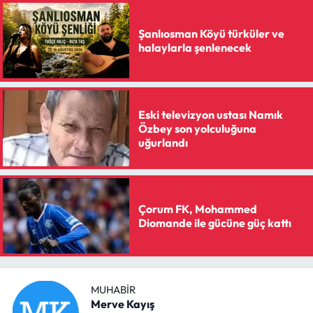
Siyaset
Şanlıosman Köyü türküler ve
Spor
halaylarla şenlenecek
Sungurlu Haberleri
Turizm
Eski televizyon ustası Namık
Özbey son yolculuğuna
uğurlandı
Uğurludağ Haberleri
Yaşam
Çorum FK, Mohammed
Yayla Haber
Diomande ile gücüne güç kattı
Yemek Tarifleri
Yerel Haberler
MUHABIR
Merve Kayış