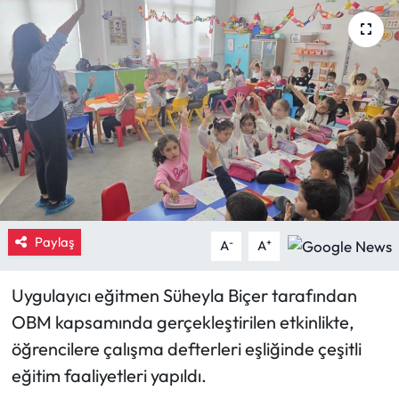
Eğitim
Ekonomi
Güncel
İskilip Haberleri
Kargı Haberleri
Paylaş
-
+
A
A
Kimdir?
Uygulayıcı eğitmen Süheyla Biçer tarafından
Kültür Sanat
OBM kapsamında gerçekleştirilen etkinlikte,
öğrencilere çalışma defterleri eşliğinde çeşitli
Laçin Haberleri
eğitim faaliyetleri yapıldı.
Magazin