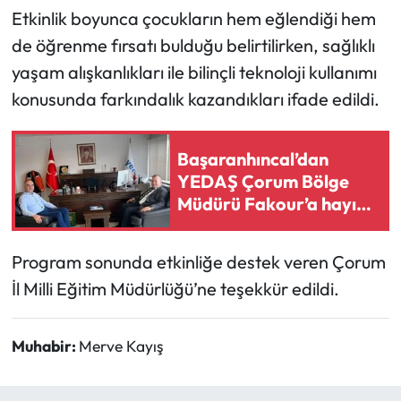
Etkinlik boyunca çocukların hem eğlendiği hem
Mecitözü Haberleri
de öğrenme fırsatı bulduğu belirtilirken, sağlıklı
yaşam alışkanlıkları ile bilinçli teknoloji kullanımı
Oğuzlar Haberleri
konusunda farkındalık kazandıkları ifade edildi.
Ortaköy Haberleri
Başaranhıncal’dan
Osmancık Haberleri
YEDAŞ Çorum Bölge
Müdürü Fakour’a hayırlı
olsun ziyareti
Otomotiv
Program sonunda etkinliğe destek veren Çorum
Resmi İlan
İl Milli Eğitim Müdürlüğü’ne teşekkür edildi.
Resmi Reklam
Muhabir:
Merve Kayış
Sağlık