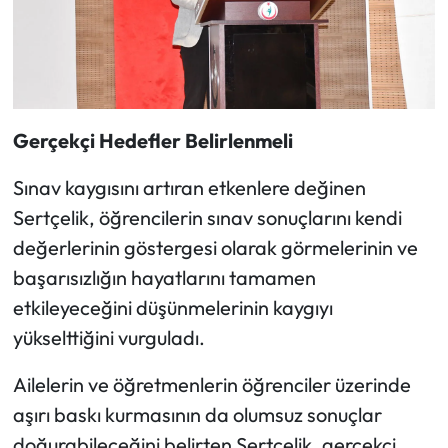
Siyaset
Spor
Sungurlu Haberleri
Gerçekçi Hedefler Belirlenmeli
Turizm
Sınav kaygısını artıran etkenlere değinen
Uğurludağ Haberleri
Sertçelik, öğrencilerin sınav sonuçlarını kendi
değerlerinin göstergesi olarak görmelerinin ve
Yaşam
başarısızlığın hayatlarını tamamen
etkileyeceğini düşünmelerinin kaygıyı
Yayla Haber
yükselttiğini vurguladı.
Yemek Tarifleri
Ailelerin ve öğretmenlerin öğrenciler üzerinde
aşırı baskı kurmasının da olumsuz sonuçlar
Yerel Haberler
doğurabileceğini belirten Sertçelik, gerçekçi