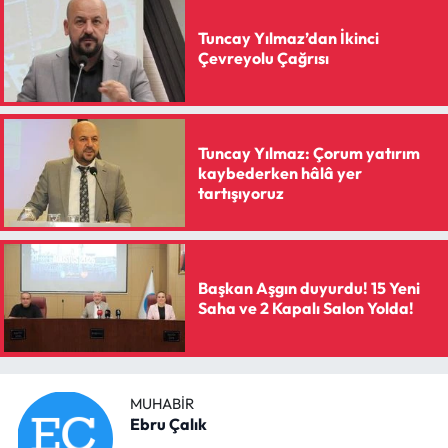
Tuncay Yılmaz’dan İkinci
Çevreyolu Çağrısı
Tuncay Yılmaz: Çorum yatırım
kaybederken hâlâ yer
tartışıyoruz
Başkan Aşgın duyurdu! 15 Yeni
Saha ve 2 Kapalı Salon Yolda!
MUHABIR
Ebru Çalık