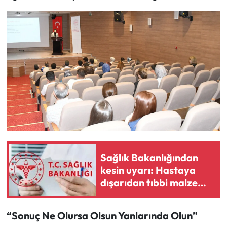
Sağlık Bakanlığından
kesin uyarı: Hastaya
dışarıdan tıbbi malzeme
aldırılamayacak
“Sonuç Ne Olursa Olsun Yanlarında Olun”