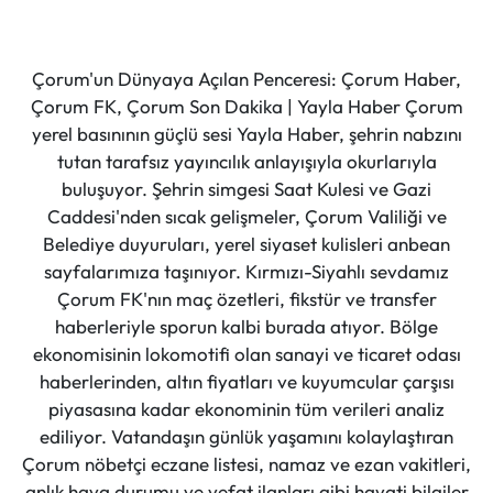
Çorum'un Dünyaya Açılan Penceresi: Çorum Haber,
Çorum FK, Çorum Son Dakika | Yayla Haber Çorum
yerel basınının güçlü sesi Yayla Haber, şehrin nabzını
tutan tarafsız yayıncılık anlayışıyla okurlarıyla
buluşuyor. Şehrin simgesi Saat Kulesi ve Gazi
Caddesi'nden sıcak gelişmeler, Çorum Valiliği ve
Belediye duyuruları, yerel siyaset kulisleri anbean
sayfalarımıza taşınıyor. Kırmızı-Siyahlı sevdamız
Çorum FK'nın maç özetleri, fikstür ve transfer
haberleriyle sporun kalbi burada atıyor. Bölge
ekonomisinin lokomotifi olan sanayi ve ticaret odası
haberlerinden, altın fiyatları ve kuyumcular çarşısı
piyasasına kadar ekonominin tüm verileri analiz
ediliyor. Vatandaşın günlük yaşamını kolaylaştıran
Çorum nöbetçi eczane listesi, namaz ve ezan vakitleri,
anlık hava durumu ve vefat ilanları gibi hayati bilgiler