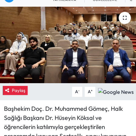
Eğitim
Ekonomi
Güncel
İskilip Haberleri
Kargı Haberleri
Kimdir?
Paylaş
-
+
A
A
Kültür Sanat
Başhekim Doç. Dr. Muhammed Gömeç, Halk
Sağlığı Başkanı Dr. Hüseyin Köksal ve
Laçin Haberleri
öğrencilerin katılımıyla gerçekleştirilen
Magazin
programda konuşan Sertçelik, sınav kaygısının