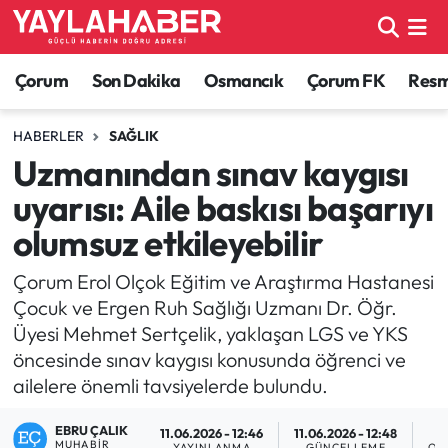
Alaca Haberleri
Çorum Nöbetçi Eczaneler
Çorum
Son Dakika
Osmancık
Çorum FK
Resmi
Bayat Haberleri
Çorum Hava Durumu
HABERLER
SAĞLIK
Uzmanından sınav kaygısı
Bilgi - Keşfet Haberleri
Çorum Namaz Vakitleri
uyarısı: Aile baskısı başarıyı
Bilim ve Teknoloji
Çorum Trafik Yoğunluk Haritası
olumsuz etkileyebilir
Boğazkale Haberleri
TFF 1.Lig Puan Durumu ve Fikstür
Çorum Erol Olçok Eğitim ve Araştırma Hastanesi
Çocuk ve Ergen Ruh Sağlığı Uzmanı Dr. Öğr.
Çorum Haberleri
Tüm Manşetler
Üyesi Mehmet Sertçelik, yaklaşan LGS ve YKS
öncesinde sınav kaygısı konusunda öğrenci ve
Çorum Son Dakika Haberleri
Son Dakika Haberleri
ailelere önemli tavsiyelerde bulundu.
Dodurga Haberleri
Haber Arşivi
EBRU ÇALIK
11.06.2026 - 12:46
11.06.2026 - 12:48
MUHABIR
YAYINLANMA
GÜNCELLEME
OK