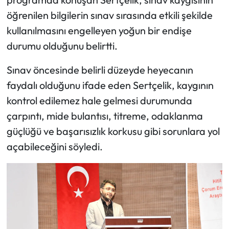
öğrenilen bilgilerin sınav sırasında etkili şekilde
Mecitözü Haberleri
kullanılmasını engelleyen yoğun bir endişe
durumu olduğunu belirtti.
Oğuzlar Haberleri
Sınav öncesinde belirli düzeyde heyecanın
Ortaköy Haberleri
faydalı olduğunu ifade eden Sertçelik, kaygının
kontrol edilemez hale gelmesi durumunda
Osmancık Haberleri
çarpıntı, mide bulantısı, titreme, odaklanma
Otomotiv
güçlüğü ve başarısızlık korkusu gibi sorunlara yol
açabileceğini söyledi.
Resmi İlan
Resmi Reklam
Sağlık