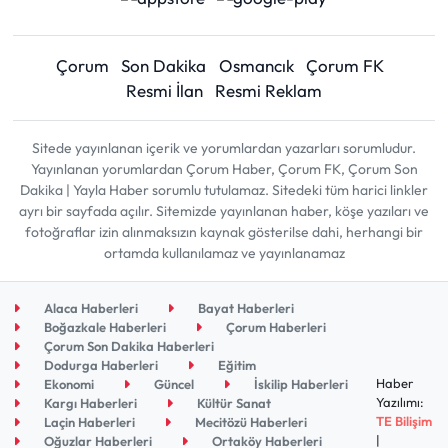
Çorum
Son Dakika
Osmancık
Çorum FK
Resmi İlan
Resmi Reklam
Sitede yayınlanan içerik ve yorumlardan yazarları sorumludur.
Yayınlanan yorumlardan Çorum Haber, Çorum FK, Çorum Son
Dakika | Yayla Haber sorumlu tutulamaz. Sitedeki tüm harici linkler
ayrı bir sayfada açılır. Sitemizde yayınlanan haber, köşe yazıları ve
fotoğraflar izin alınmaksızın kaynak gösterilse dahi, herhangi bir
ortamda kullanılamaz ve yayınlanamaz
Alaca Haberleri
Bayat Haberleri
Boğazkale Haberleri
Çorum Haberleri
Çorum Son Dakika Haberleri
Dodurga Haberleri
Eğitim
Haber
Ekonomi
Güncel
İskilip Haberleri
Yazılımı:
Kargı Haberleri
Kültür Sanat
TE Bilişim
Laçin Haberleri
Mecitözü Haberleri
|
Oğuzlar Haberleri
Ortaköy Haberleri