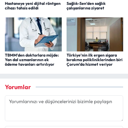
Hastaneye yeni dijital röntgen
Sağlık-Sen’den sağlık
cihazı tahsis edildi
çalışanlarına ziyaret
TBMM’den doktorlara müjde:
Türkiye’nin ilk ergen sigara
Yan dal uzmanlarının ek
bırakma polikliniklerinden biri
ödeme tavanları artırılıyor
Çorum’da hizmet veriyor
Yorumlar