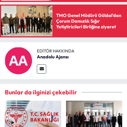
TMO Genel Müdürü Güldal’dan
Çorum Damızlık Sığır
Yetiştiricileri Birliğine ziyaret
EDITÖR HAKKINDA
Anadolu Ajansı
Bunlar da ilginizi çekebilir