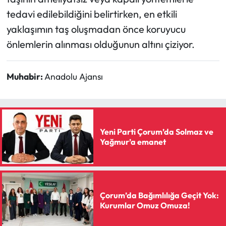
tedavi edilebildiğini belirtirken, en etkili
yaklaşımın taş oluşmadan önce koruyucu
önlemlerin alınması olduğunun altını çiziyor.
Muhabir:
Anadolu Ajansı
Yeni Parti Çorum’da Solmaz ve
Yağmur’a emanet
Çorum’da Bağımlılığa Geçit Yok:
Kurumlar Omuz Omuza!