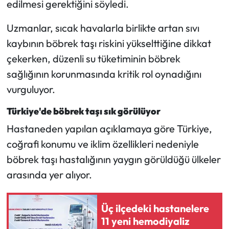
edilmesi gerektiğini söyledi.
Mecitözü Haberleri
Uzmanlar, sıcak havalarla birlikte artan sıvı
kaybının böbrek taşı riskini yükselttiğine dikkat
Oğuzlar Haberleri
çekerken, düzenli su tüketiminin böbrek
sağlığının korunmasında kritik rol oynadığını
Ortaköy Haberleri
vurguluyor.
Osmancık Haberleri
Türkiye'de böbrek taşı sık görülüyor
Hastaneden yapılan açıklamaya göre Türkiye,
Otomotiv
coğrafi konumu ve iklim özellikleri nedeniyle
Resmi İlan
böbrek taşı hastalığının yaygın görüldüğü ülkeler
arasında yer alıyor.
Resmi Reklam
Sağlık
Üç ilçedeki hastanelere
11 yeni hemodiyaliz