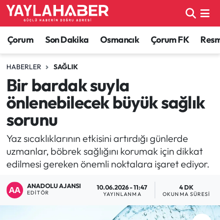
Alaca Haberleri
Çorum Nöbetçi Eczaneler
Çorum
Son Dakika
Osmancık
Çorum FK
Resmi
Bayat Haberleri
Çorum Hava Durumu
HABERLER
SAĞLIK
Bir bardak suyla
Bilgi - Keşfet Haberleri
Çorum Namaz Vakitleri
önlenebilecek büyük sağlık
Bilim ve Teknoloji
Çorum Trafik Yoğunluk Haritası
sorunu
Boğazkale Haberleri
TFF 1.Lig Puan Durumu ve Fikstür
Yaz sıcaklıklarının etkisini artırdığı günlerde
uzmanlar, böbrek sağlığını korumak için dikkat
Çorum Haberleri
Tüm Manşetler
edilmesi gereken önemli noktalara işaret ediyor.
ANADOLU AJANSI
Çorum Son Dakika Haberleri
Son Dakika Haberleri
10.06.2026 - 11:47
4 DK
EDITÖR
YAYINLANMA
OKUNMA SÜRESI
Dodurga Haberleri
Haber Arşivi