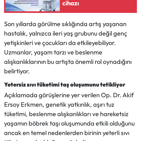
Siyaset
cihazı
Spor
Son yıllarda görülme sıklığında artış yaşanan
hastalık, yalnızca ileri yaş grubunu değil genç
Sungurlu Haberleri
yetişkinleri ve çocukları da etkileyebiliyor.
Turizm
Uzmanlar, yaşam tarzı ve beslenme
alışkanlıklarının bu artışta önemli rol oynadığını
Uğurludağ Haberleri
belirtiyor.
Yaşam
Yetersiz sıvı tüketimi taş oluşumunu tetikliyor
Açıklamada görüşlerine yer verilen Op. Dr. Akif
Yayla Haber
Ersoy Erkmen, genetik yatkınlık, aşırı tuz
tüketimi, beslenme alışkanlıkları ve hareketsiz
Yemek Tarifleri
yaşamın böbrek taşı oluşumunda etkili olduğunu
Yerel Haberler
ancak en temel nedenlerden birinin yeterli sıvı