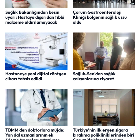
Sağlık Bakanlığından kesin
Çorum Gastroenteroloji
uyarı: Hastaya dışarıdan tıbbi
Kliniği bölgenin sağlık üssü
malzeme aldırılamayacak
oldu
Hastaneye yeni dijital röntgen
Sağlık-Sen’den sağlık
cihazı tahsis edildi
çalışanlarına ziyaret
TBMM’den doktorlara müjde:
Türkiye’nin ilk ergen sigara
Yan dal uzmanlarının ek
bırakma polikliniklerinden biri