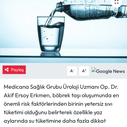
Eğitim
Ekonomi
Güncel
İskilip Haberleri
Kargı Haberleri
Paylaş
-
+
A
A
Kimdir?
Medicana Sağlık Grubu Üroloji Uzmanı Op. Dr.
Akif Ersoy Erkmen, böbrek taşı oluşumunda en
Kültür Sanat
önemli risk faktörlerinden birinin yetersiz sıvı
Laçin Haberleri
tüketimi olduğunu belirterek özellikle yaz
aylarında su tüketimine daha fazla dikkat
Magazin