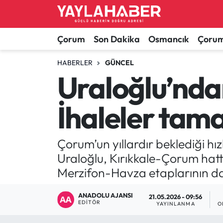
Alaca Haberleri
Çorum Nöbetçi Eczaneler
Çorum
Son Dakika
Osmancık
Çorum
Bayat Haberleri
Çorum Hava Durumu
HABERLER
GÜNCEL
Uraloğlu’ndan
Bilgi - Keşfet Haberleri
Çorum Namaz Vakitleri
İhaleler tam
Bilim ve Teknoloji
Çorum Trafik Yoğunluk Haritası
Boğazkale Haberleri
TFF 1.Lig Puan Durumu ve Fikstür
Çorum’un yıllardır beklediği hı
Uraloğlu, Kırıkkale-Çorum ha
Çorum Haberleri
Tüm Manşetler
Merzifon-Havza etaplarının da i
Çorum Son Dakika Haberleri
Son Dakika Haberleri
ANADOLU AJANSI
21.05.2026 - 09:56
EDITÖR
YAYINLANMA
O
Dodurga Haberleri
Haber Arşivi