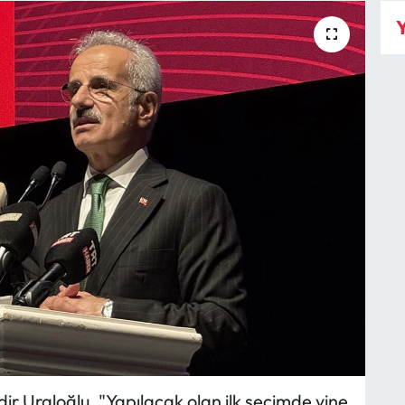
Y
ir Uraloğlu, "Yapılacak olan ilk seçimde yine