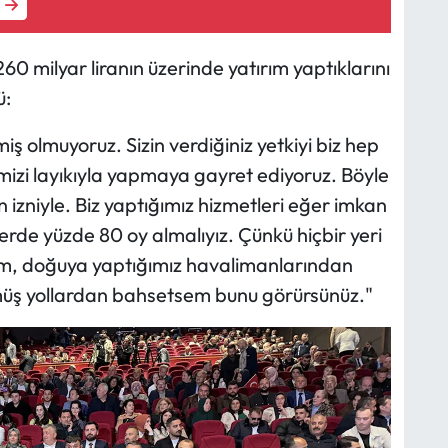
60 milyar liranın üzerinde yatırım yaptıklarını
ü:
ş olmuyoruz. Sizin verdiğiniz yetkiyi biz hep
izi layıkıyla yapmaya gayret ediyoruz. Böyle
zniyle. Biz yaptığımız hizmetleri eğer imkan
yerde yüzde 80 oy almalıyız. Çünkü hiçbir yeri
am, doğuya yaptığımız havalimanlarından
üş yollardan bahsetsem bunu görürsünüz."