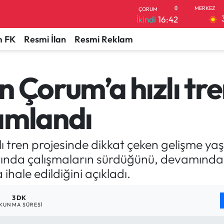
İkindi
16:42
 FK
Resmi İlan
Resmi Reklam
 Çorum’a hızlı tre
amlandı
zlı tren projesinde dikkat çeken gelişme y
ttında çalışmaların sürdüğünü, devamınd
hale edildiğini açıkladı.
3 DK
KUNMA SÜRESI