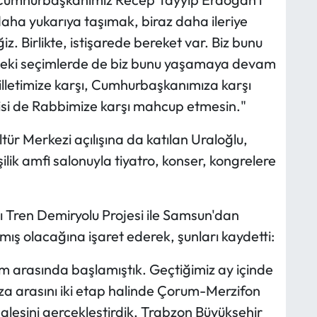
z daha yukarıya taşımak, biraz daha ileriye
z. Birlikte, istişarede bereket var. Biz bunu
zdeki seçimlerde de biz bunu yaşamaya devam
illetimize karşı, Cumhurbaşkanımıza karşı
isi de Rabbimize karşı mahcup etmesin."
r Merkezi açılışına da katılan Uraloğlu,
ik amfi salonuyla tiyatro, konser, kongrelere
 Tren Demiryolu Projesi ile Samsun'dan
mış olacağına işaret ederek, şunları kaydetti:
m arasında başlamıştık. Geçtiğimiz ay içinde
a arasını iki etap halinde Çorum-Merzifon
alesini gerçekleştirdik. Trabzon Büyükşehir