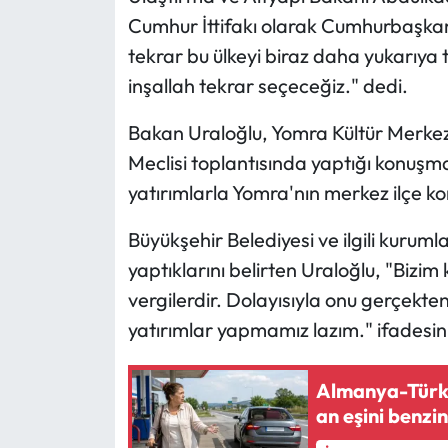
Cumhur İttifakı olarak Cumhurbaşkanı
Mecitözü Haberleri
tekrar bu ülkeyi biraz daha yukarıya 
inşallah tekrar seçeceğiz." dedi.
Oğuzlar Haberleri
Bakan Uraloğlu, Yomra Kültür Merkez
Ortaköy Haberleri
Meclisi toplantısında yaptığı konuşma
yatırımlarla Yomra'nın merkez ilçe k
Osmancık Haberleri
Büyükşehir Belediyesi ve ilgili kurumla
Otomotiv
yaptıklarını belirten Uraloğlu, "Bizim
vergilerdir. Dolayısıyla onu gerçekt
Resmi İlan
yatırımlar yapmamız lazım." ifadesini
Resmi Reklam
Almanya-Türkiy
Sağlık
an eşini benzin