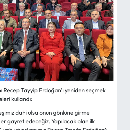
ı Recep Tayyip Erdoğan'ı yeniden seçmek
eleri kullandı:
şimiz dahi olsa onun gönlüne girme
er gayret edeceğiz. Yapılacak olan ilk
k Cumhurbaşkanımız Recep Tayyip Erdoğan'ı