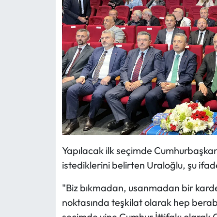
Yapılacak ilk seçimde Cumhurbaşkan
istediklerini belirten Uraloğlu, şu ifad
"Biz bıkmadan, usanmadan bir karde
noktasında teşkilat olarak hep berab
seçimde yine Cumhur İttifakı olara