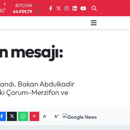
64.959,79
1.11
°
30
DOLAR
47,7436
0.18
EURO
55,2510
0.32
STERLİN
64,4811
0.38
n mesajı:
GRAM ALTIN
6660.55
0.03
BİST100
13.779
-14
aşandı. Bakan Abdulkadir
aki Çorum-Merzifon ve
-
+
A
A