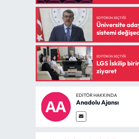
EDITÖRÜN SEÇTIĞI
Üniversite ada
sistemi değişe
EDITÖRÜN SEÇTIĞI
LGS İskilip bi
ziyaret
EDITÖR HAKKINDA
Anadolu Ajansı