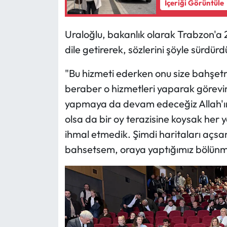
Siyaset
İçeriği Görüntüle
Spor
Uraloğlu, bakanlık olarak Trabzon'a 2
dile getirerek, sözlerini şöyle sürdürd
Sungurlu Haberleri
"Bu hizmeti ederken onu size bahşetmi
Turizm
beraber o hizmetleri yaparak görevim
yapmaya da devam edeceğiz Allah'ın i
Uğurludağ Haberleri
olsa da bir oy terazisine koysak her 
Yaşam
ihmal etmedik. Şimdi haritaları açs
bahsetsem, oraya yaptığımız bölünm
Yayla Haber
Yemek Tarifleri
Yerel Haberler