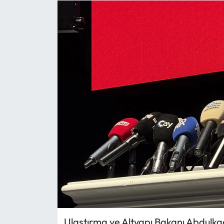
Eğitim
Ekonomi
Güncel
İskilip Haberleri
Kargı Haberleri
Kimdir?
Kültür Sanat
Laçin Haberleri
Ulaştırma ve Altyapı Bakanı Abdulkad
Magazin