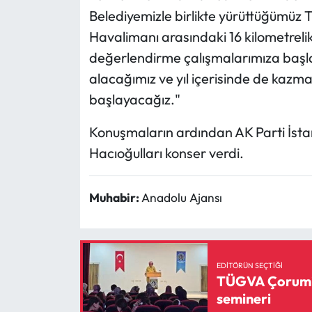
Belediyemizle birlikte yürüttüğümüz T
Havalimanı arasındaki 16 kilometrelik 1
değerlendirme çalışmalarımıza başlamı
alacağımız ve yıl içerisinde de kazm
başlayacağız."
Konuşmaların ardından AK Parti İstanb
Hacıoğulları konser verdi.
Muhabir:
Anadolu Ajansı
EDITÖRÜN SEÇTIĞI
TÜGVA Çorum’da
semineri