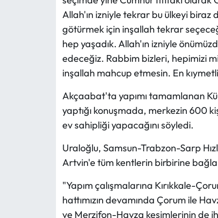
Allah'ın izniyle tekrar bu ülkeyi bira
götürmek için inşallah tekrar seçeceği
hep yaşadık. Allah'ın izniyle önümü
edeceğiz. Rabbim bizleri, hepimizi m
inşallah mahcup etmesin. En kıymetl
Akçaabat'ta yapımı tamamlanan Kültü
yaptığı konuşmada, merkezin 600 kişil
ev sahipliği yapacağını söyledi.
Uraloğlu, Samsun-Trabzon-Sarp Hızlı
Artvin'e tüm kentlerin birbirine bağla
"Yapım çalışmalarına Kırıkkale-Çoru
hattımızın devamında Çorum ile Havz
ve Merzifon-Havza kesimlerinin de ih