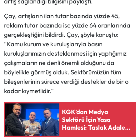
artış sağlandığı bilgisini paylaştı.
Çay, artışların ilan tutar bazında yüzde 45,
reklam tutar bazında ise yüzde 64 oranlarında
gerçekleştiğini bildirdi. Çay, şöyle konuştu:
“Kamu kurum ve kuruluşlarıyla basın
kuruluşlarımızın desteklenmesi için yaptığımız
çalışmaların ne denli önemli olduğunu da
böylelikle görmüş olduk. Sektörümüzün tüm
bileşenlerinin sürece verdiği destekler de bir o
kadar kıymetlidir.”
KGK’dan Medya
Sektörü İçin Yasa
Hamlesi: Taslak Adalet
Bakanı’na İletildi