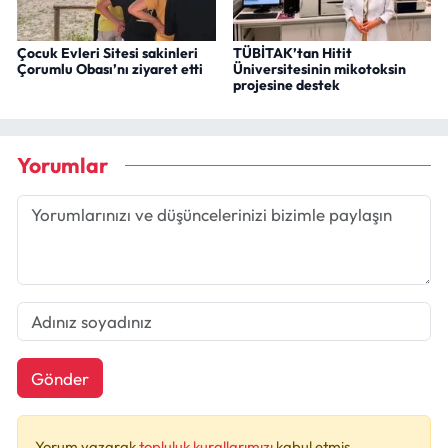
Çocuk Evleri Sitesi sakinleri
TÜBİTAK’tan Hitit
Çorumlu Obası’nı ziyaret etti
Üniversitesinin mikotoksin
projesine destek
Yorumlar
Gönder
Yorum yazarak
topluluk kurallarımızı
kabul etmiş