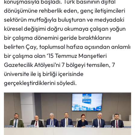
konuşmasıyla başladı. Türk basınının dijital
dönüşümüne rehberlik eden, genç iletişimcileri
Mecitözü Haberleri
sektörün mutfağıyla buluşturan ve medyadaki
küresel değişimi doğru okumaya çalışan yoğun
Oğuzlar Haberleri
bir çalışma dönemini geride bıraktıklarını
Ortaköy Haberleri
belirten Çay, toplumsal hafıza açısından anlamlı
bir çalışma olan ‘15 Temmuz Manşetleri
Osmancık Haberleri
Gazetecilik Atölyesi’ni 7 bölgeyi temsilen, 7
üniversite ile iş birliği içerisinde
Otomotiv
gerçekleştirdiklerini söyledi.
Resmi İlan
Resmi Reklam
Sağlık