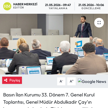
HABER MERKEZI
21.05.2026 - 09:47
21.05.2026 - 10:06
EDITÖR
Eğitim
YAYINLANMA
GÜNCELLEME
Ekonomi
Güncel
İskilip Haberleri
Kargı Haberleri
Kimdir?
Paylaş
-
+
A
A
Kültür Sanat
Basın İlan Kurumu 33. Dönem 7. Genel Kurul
Laçin Haberleri
Toplantısı, Genel Müdür Abdulkadir Çay’ın
Magazin