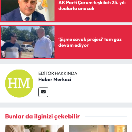
AK Parti Çorum teşkilatı 25. yılı
dualarla anacak
‘Şişme savak projesi’ tam gaz
devam ediyor
EDITÖR HAKKINDA
Haber Merkezi
Bunlar da ilginizi çekebilir