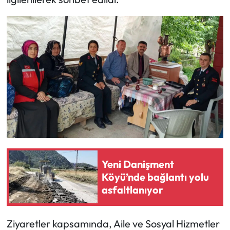
Mecitözü Haberleri
Oğuzlar Haberleri
Ortaköy Haberleri
Osmancık Haberleri
Otomotiv
Resmi İlan
Yeni Danişment
Köyü’nde bağlantı yolu
Resmi Reklam
asfaltlanıyor
Sağlık
Ziyaretler kapsamında, Aile ve Sosyal Hizmetler