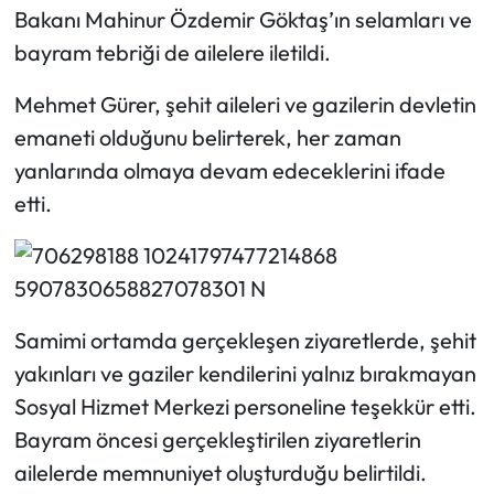
Siyaset
Bakanı Mahinur Özdemir Göktaş’ın selamları ve
bayram tebriği de ailelere iletildi.
Spor
Mehmet Gürer, şehit aileleri ve gazilerin devletin
Sungurlu Haberleri
emaneti olduğunu belirterek, her zaman
yanlarında olmaya devam edeceklerini ifade
Turizm
etti.
Uğurludağ Haberleri
Yaşam
Samimi ortamda gerçekleşen ziyaretlerde, şehit
Yayla Haber
yakınları ve gaziler kendilerini yalnız bırakmayan
Yemek Tarifleri
Sosyal Hizmet Merkezi personeline teşekkür etti.
Bayram öncesi gerçekleştirilen ziyaretlerin
Yerel Haberler
ailelerde memnuniyet oluşturduğu belirtildi.