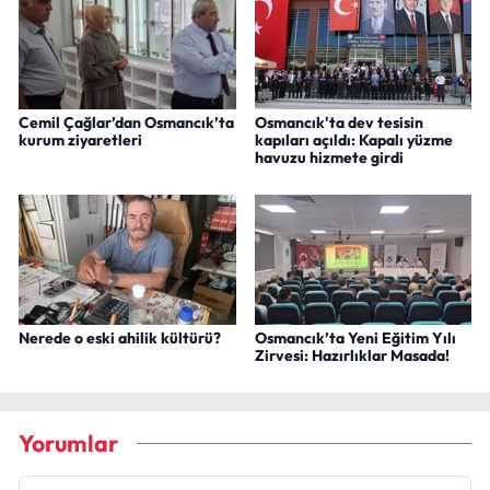
Cemil Çağlar’dan Osmancık’ta
Osmancık'ta dev tesisin
kurum ziyaretleri
kapıları açıldı: Kapalı yüzme
havuzu hizmete girdi
Nerede o eski ahilik kültürü?
Osmancık’ta Yeni Eğitim Yılı
Zirvesi: Hazırlıklar Masada!
Yorumlar