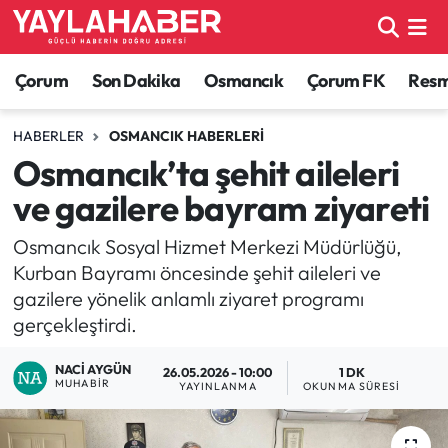
Alaca Haberleri
Çorum Nöbetçi Eczaneler
Çorum
Son Dakika
Osmancık
Çorum FK
Resmi
Bayat Haberleri
Çorum Hava Durumu
HABERLER
OSMANCIK HABERLERI
Osmancık’ta şehit aileleri
Bilgi - Keşfet Haberleri
Çorum Namaz Vakitleri
ve gazilere bayram ziyareti
Bilim ve Teknoloji
Çorum Trafik Yoğunluk Haritası
Osmancık Sosyal Hizmet Merkezi Müdürlüğü,
Kurban Bayramı öncesinde şehit aileleri ve
Boğazkale Haberleri
TFF 1.Lig Puan Durumu ve Fikstür
gazilere yönelik anlamlı ziyaret programı
gerçekleştirdi.
Çorum Haberleri
Tüm Manşetler
NACI AYGÜN
26.05.2026 - 10:00
1 DK
Çorum Son Dakika Haberleri
Son Dakika Haberleri
MUHABIR
YAYINLANMA
OKUNMA SÜRESI
Dodurga Haberleri
Haber Arşivi