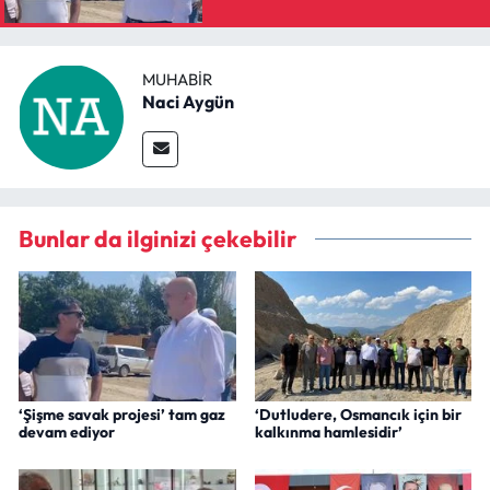
MUHABIR
Naci Aygün
Bunlar da ilginizi çekebilir
‘Şişme savak projesi’ tam gaz
‘Dutludere, Osmancık için bir
devam ediyor
kalkınma hamlesidir’