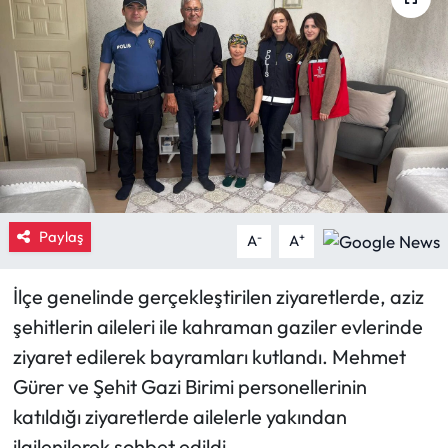
Eğitim
Ekonomi
Güncel
İskilip Haberleri
Paylaş
Kargı Haberleri
-
+
A
A
Kimdir?
İlçe genelinde gerçekleştirilen ziyaretlerde, aziz
şehitlerin aileleri ile kahraman gaziler evlerinde
Kültür Sanat
ziyaret edilerek bayramları kutlandı. Mehmet
Gürer ve Şehit Gazi Birimi personellerinin
Laçin Haberleri
katıldığı ziyaretlerde ailelerle yakından
Magazin
ilgilenilerek sohbet edildi.