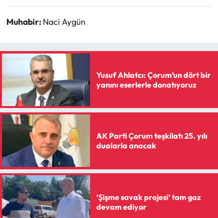
Muhabir:
Naci Aygün
Yusuf Ahlatcı: Çorum’un dört bir
yanını eserlerle donatıyoruz
AK Parti Çorum teşkilatı 25. yılı
dualarla anacak
‘Şişme savak projesi’ tam gaz
devam ediyor