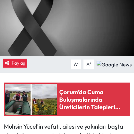
Eğitim
Ekonomi
Güncel
İskilip Haberleri
Paylaş
-
+
A
A
Kargı Haberleri
Kimdir?
Çorum’da Cuma
Buluşmalarında
Kültür Sanat
Üreticilerin Talepleri
Dinlendi
Laçin Haberleri
Muhsin Yücel’in vefatı, ailesi ve yakınları başta
Magazin