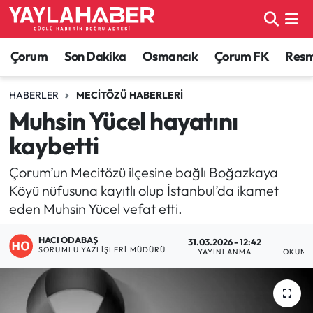
Alaca Haberleri
Çorum Nöbetçi Eczaneler
Çorum
Son Dakika
Osmancık
Çorum FK
Resmi
Bayat Haberleri
Çorum Hava Durumu
HABERLER
MECITÖZÜ HABERLERI
Muhsin Yücel hayatını
Bilgi - Keşfet Haberleri
Çorum Namaz Vakitleri
kaybetti
Bilim ve Teknoloji
Çorum Trafik Yoğunluk Haritası
Çorum’un Mecitözü ilçesine bağlı Boğazkaya
Köyü nüfusuna kayıtlı olup İstanbul’da ikamet
Boğazkale Haberleri
TFF 1.Lig Puan Durumu ve Fikstür
eden Muhsin Yücel vefat etti.
Çorum Haberleri
Tüm Manşetler
HACI ODABAŞ
31.03.2026 - 12:42
1
SORUMLU YAZI İŞLERI MÜDÜRÜ
YAYINLANMA
OKUNM
Çorum Son Dakika Haberleri
Son Dakika Haberleri
Dodurga Haberleri
Haber Arşivi