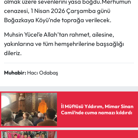
olmak üzere sevenlerini yasa boğdu.Merhumun
cenazesi, 1 Nisan 2026 Çarşamba günü
Mecitözü Haberleri
Boğazkaya Köyü’nde toprağa verilecek.
Oğuzlar Haberleri
Muhsin Yücel’e Allah’tan rahmet, ailesine,
yakınlarına ve tüm hemşehrilerine başsağlığı
Ortaköy Haberleri
dileriz.
Osmancık Haberleri
Muhabir:
Hacı Odabaş
Otomotiv
Resmi İlan
İl Müftüsü Yıldırım, Mimar Sinan
Resmi Reklam
Camii’nde cuma namazı kıldırdı
Sağlık