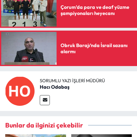
Siyaset
Çorum’da para ve deaf yüzme
şampiyonaları heyecanı
Spor
Sungurlu Haberleri
Obruk Barajı’nda İsrail sazanı
Turizm
alarmı
Uğurludağ Haberleri
Yaşam
SORUMLU YAZI İŞLERI MÜDÜRÜ
Hacı Odabaş
Yayla Haber
Yemek Tarifleri
Bunlar da ilginizi çekebilir
Yerel Haberler