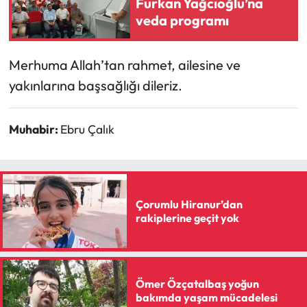
Furkan Yağcıoğlu’na
veda programı
Mecitözü Haberleri
Merhuma Allah’tan rahmet, ailesine ve
Oğuzlar Haberleri
yakınlarına başsağlığı dileriz.
Ortaköy Haberleri
Muhabir:
Ebru Çalık
Osmancık Haberleri
Otomotiv
Çorumlu Hiranur’dan
Resmi İlan
rakiplerine geçit yok
Resmi Reklam
Sağlık
Ömer Özçatalbaş yoğun
bakımda yaşam mücadelesi