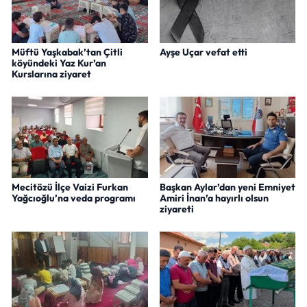
Müftü Yaşkabak’tan Çitli
Ayşe Uçar vefat etti
köyündeki Yaz Kur’an
Kurslarına ziyaret
Mecitözü İlçe Vaizi Furkan
Başkan Aylar’dan yeni Emniyet
Yağcıoğlu’na veda programı
Amiri İnan’a hayırlı olsun
ziyareti