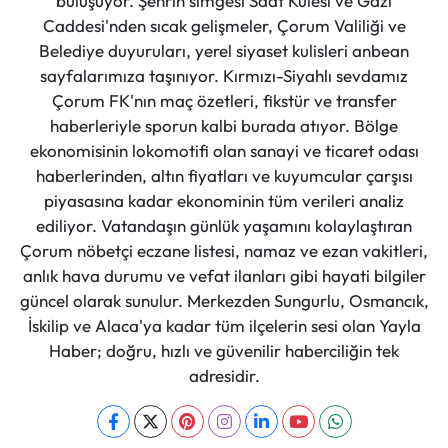
buluşuyor. Şehrin simgesi Saat Kulesi ve Gazi
Caddesi'nden sıcak gelişmeler, Çorum Valiliği ve
Belediye duyuruları, yerel siyaset kulisleri anbean
sayfalarımıza taşınıyor. Kırmızı-Siyahlı sevdamız
Çorum FK'nın maç özetleri, fikstür ve transfer
haberleriyle sporun kalbi burada atıyor. Bölge
ekonomisinin lokomotifi olan sanayi ve ticaret odası
haberlerinden, altın fiyatları ve kuyumcular çarşısı
piyasasına kadar ekonominin tüm verileri analiz
ediliyor. Vatandaşın günlük yaşamını kolaylaştıran
Çorum nöbetçi eczane listesi, namaz ve ezan vakitleri,
anlık hava durumu ve vefat ilanları gibi hayati bilgiler
güncel olarak sunulur. Merkezden Sungurlu, Osmancık,
İskilip ve Alaca'ya kadar tüm ilçelerin sesi olan Yayla
Haber; doğru, hızlı ve güvenilir haberciliğin tek
adresidir.