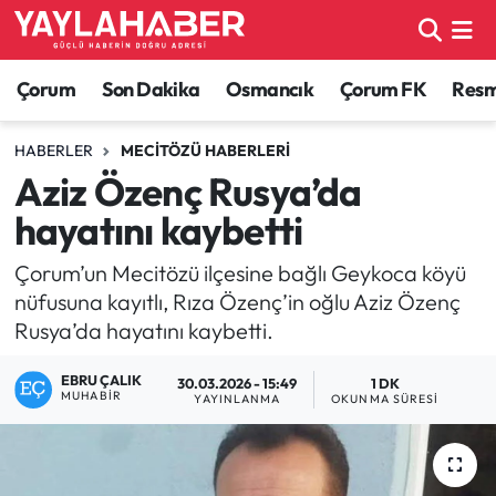
Alaca Haberleri
Çorum Nöbetçi Eczaneler
Çorum
Son Dakika
Osmancık
Çorum FK
Resmi
Bayat Haberleri
Çorum Hava Durumu
HABERLER
MECITÖZÜ HABERLERI
Aziz Özenç Rusya’da
Bilgi - Keşfet Haberleri
Çorum Namaz Vakitleri
hayatını kaybetti
Bilim ve Teknoloji
Çorum Trafik Yoğunluk Haritası
Çorum’un Mecitözü ilçesine bağlı Geykoca köyü
nüfusuna kayıtlı, Rıza Özenç’in oğlu Aziz Özenç
Boğazkale Haberleri
TFF 1.Lig Puan Durumu ve Fikstür
Rusya’da hayatını kaybetti.
Çorum Haberleri
Tüm Manşetler
EBRU ÇALIK
30.03.2026 - 15:49
1 DK
MUHABIR
YAYINLANMA
OKUNMA SÜRESI
Çorum Son Dakika Haberleri
Son Dakika Haberleri
Dodurga Haberleri
Haber Arşivi