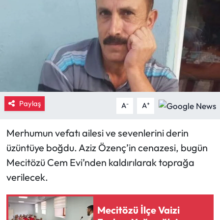
Eğitim
Ekonomi
Güncel
İskilip Haberleri
Paylaş
-
+
A
A
Kargı Haberleri
Merhumun vefatı ailesi ve sevenlerini derin
Kimdir?
üzüntüye boğdu. Aziz Özenç’in cenazesi, bugün
Mecitözü Cem Evi’nden kaldırılarak toprağa
Kültür Sanat
verilecek.
Laçin Haberleri
Mecitözü İlçe Vaizi
Magazin