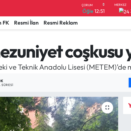
Öğle
12:51
 FK
Resmi İlan
Resmi Reklam
zuniyet coşkusu 
ki ve Teknik Anadolu Lisesi (METEM)’de 
DK
 SÜRESI
Y