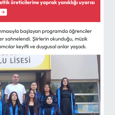
tik üreticilerine yaprak yanıklığı uyarısı
okunmasıyla başlayan programda öğrenciler
ler sahnelendi. Şiirlerin okunduğu, müzik
ılımcılar keyifli ve duygusal anlar yaşadı.