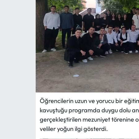
Eğitim
Ekonomi
Güncel
İskilip Haberleri
Kargı Haberleri
Kimdir?
Öğrencilerin uzun ve yorucu bir eğit
Kültür Sanat
kavuştuğu programda duygu dolu anl
gerçekleştirilen mezuniyet törenine o
Laçin Haberleri
veliler yoğun ilgi gösterdi.
Magazin