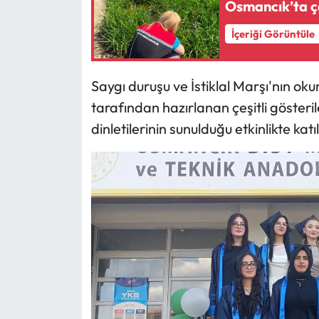
Siyaset
Osmancık’ta çel
İçeriği Görüntüle
Spor
Sungurlu Haberleri
Saygı duruşu ve İstiklal Marşı'nın 
tarafından hazırlanan çeşitli gösteri
Turizm
dinletilerinin sunulduğu etkinlikte kat
Uğurludağ Haberleri
Yaşam
Yayla Haber
Yemek Tarifleri
Yerel Haberler