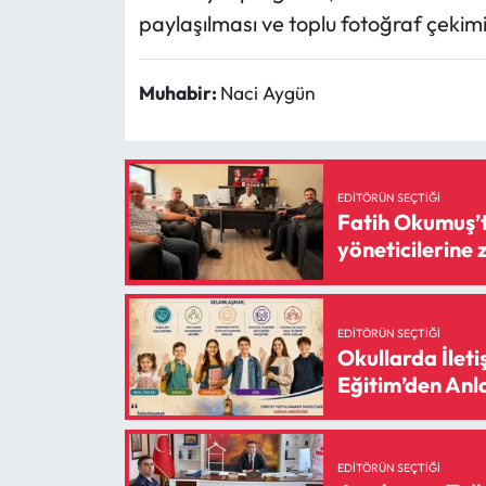
paylaşılması ve toplu fotoğraf çekimi
Muhabir:
Naci Aygün
EDITÖRÜN SEÇTIĞI
Fatih Okumuş’t
yöneticilerine 
EDITÖRÜN SEÇTIĞI
Okullarda İleti
Eğitim’den Anl
EDITÖRÜN SEÇTIĞI