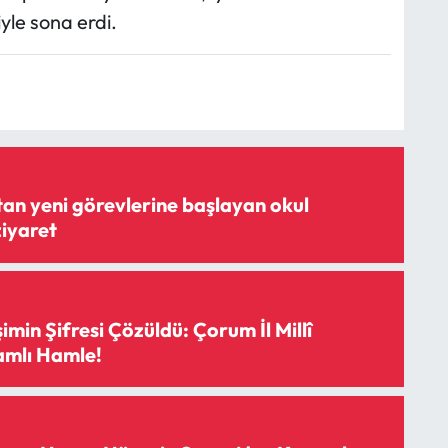
yle sona erdi.
an yeni görevlerine başlayan okul
ziyaret
şimin Şifresi Çözüldü: Çorum İl Millî
amlı Hamle!