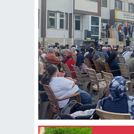
Mecitözü Haberleri
Oğuzlar Haberleri
Ortaköy Haberleri
Osmancık Haberleri
Otomotiv
Resmi İlan
Resmi Reklam
Sağlık