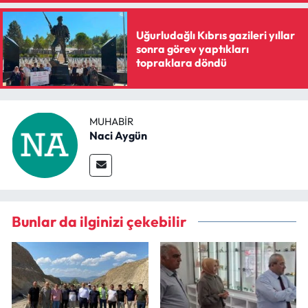
Uğurludağlı Kıbrıs gazileri yıllar
sonra görev yaptıkları
topraklara döndü
MUHABIR
Naci Aygün
Bunlar da ilginizi çekebilir