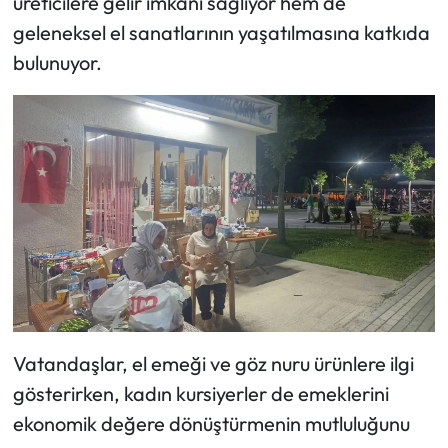
üreticilere gelir imkânı sağlıyor hem de
Siyaset
geleneksel el sanatlarının yaşatılmasına katkıda
Spor
bulunuyor.
Sungurlu Haberleri
Turizm
Uğurludağ Haberleri
Yaşam
Yayla Haber
Vatandaşlar, el emeği ve göz nuru ürünlere ilgi
Yemek Tarifleri
gösterirken, kadın kursiyerler de emeklerini
Yerel Haberler
ekonomik değere dönüştürmenin mutluluğunu