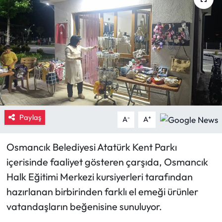
Eğitim
Ekonomi
Güncel
İskilip Haberleri
Paylaş
Kargı Haberleri
-
+
A
A
Kimdir?
Osmancık Belediyesi Atatürk Kent Parkı
içerisinde faaliyet gösteren çarşıda, Osmancık
Kültür Sanat
Halk Eğitimi Merkezi kursiyerleri tarafından
hazırlanan birbirinden farklı el emeği ürünler
Laçin Haberleri
vatandaşların beğenisine sunuluyor.
Magazin