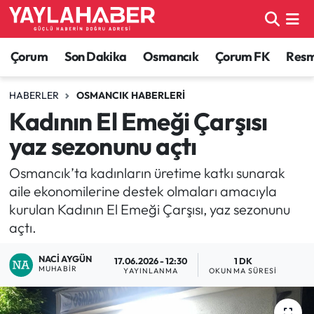
Alaca Haberleri
Çorum Nöbetçi Eczaneler
Çorum
Son Dakika
Osmancık
Çorum FK
Resmi
Bayat Haberleri
Çorum Hava Durumu
HABERLER
OSMANCIK HABERLERI
Kadının El Emeği Çarşısı
Bilgi - Keşfet Haberleri
Çorum Namaz Vakitleri
yaz sezonunu açtı
Bilim ve Teknoloji
Çorum Trafik Yoğunluk Haritası
Osmancık’ta kadınların üretime katkı sunarak
aile ekonomilerine destek olmaları amacıyla
Boğazkale Haberleri
TFF 1.Lig Puan Durumu ve Fikstür
kurulan Kadının El Emeği Çarşısı, yaz sezonunu
açtı.
Çorum Haberleri
Tüm Manşetler
NACI AYGÜN
17.06.2026 - 12:30
1 DK
Çorum Son Dakika Haberleri
Son Dakika Haberleri
MUHABIR
YAYINLANMA
OKUNMA SÜRESI
Dodurga Haberleri
Haber Arşivi