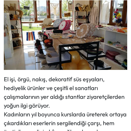
Mecitözü Haberleri
Oğuzlar Haberleri
Ortaköy Haberleri
Osmancık Haberleri
Otomotiv
El işi, örgü, nakış, dekoratif süs eşyaları,
hediyelik ürünler ve çeşitli el sanatları
Resmi İlan
çalışmalarının yer aldığı stantlar ziyaretçilerden
Resmi Reklam
yoğun ilgi görüyor.
Kadınların yıl boyunca kurslarda üreterek ortaya
Sağlık
çıkardıkları eserlerin sergilendiği çarşı, hem