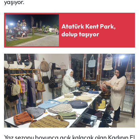
yaşıyor.
Atatürk Kent Park,
dolup taşıyor
Yaz sezonu boyunca açık kalacak olan Kadının El