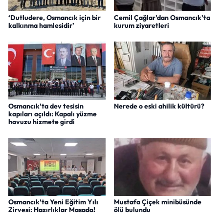
‘Dutludere, Osmancık için bir
Cemil Çağlar’dan Osmancık’ta
kalkınma hamlesidir’
kurum ziyaretleri
Osmancık'ta dev tesisin
Nerede o eski ahilik kültürü?
kapıları açıldı: Kapalı yüzme
havuzu hizmete girdi
Osmancık’ta Yeni Eğitim Yılı
Mustafa Çiçek minibüsünde
Zirvesi: Hazırlıklar Masada!
ölü bulundu