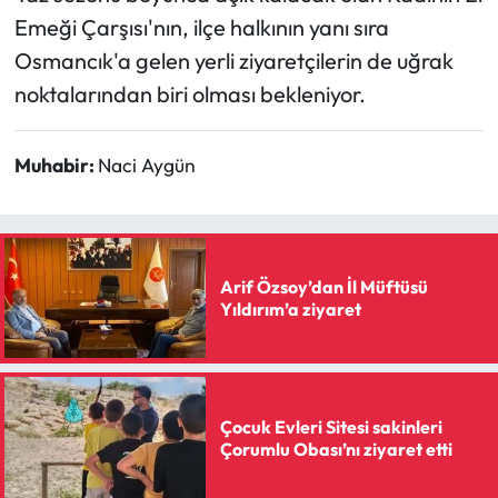
Emeği Çarşısı'nın, ilçe halkının yanı sıra
Osmancık'a gelen yerli ziyaretçilerin de uğrak
noktalarından biri olması bekleniyor.
Muhabir:
Naci Aygün
Arif Özsoy’dan İl Müftüsü
Yıldırım’a ziyaret
Çocuk Evleri Sitesi sakinleri
Çorumlu Obası’nı ziyaret etti