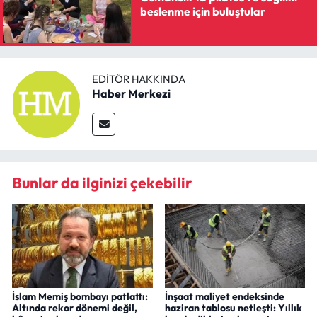
beslenme için buluştular
EDITÖR HAKKINDA
Haber Merkezi
Bunlar da ilginizi çekebilir
İslam Memiş bombayı patlattı:
İnşaat maliyet endeksinde
Altında rekor dönemi değil,
haziran tablosu netleşti: Yıllık