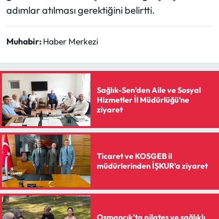
adımlar atılması gerektiğini belirtti.
Muhabir:
Haber Merkezi
Sağlık-Sen’den Aile ve Sosyal
Hizmetler İl Müdürlüğü’ne
ziyaret
Ticaret ve KOSGEB il
müdürlerinden İŞKUR’a ziyaret
Osmancık’ta pilates ve sağlıklı