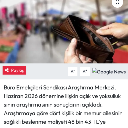
Eğitim
Ekonomi
Güncel
İskilip Haberleri
Kargı Haberleri
Paylaş
-
+
A
A
Kimdir?
Büro Emekçileri Sendikası Araştırma Merkezi,
Haziran 2026 dönemine ilişkin açlık ve yoksulluk
Kültür Sanat
sınırı araştırmasının sonuçlarını açıkladı.
Laçin Haberleri
Araştırmaya göre dört kişilik bir memur ailesinin
sağlıklı beslenme maliyeti 48 bin 43 TL’ye
Magazin