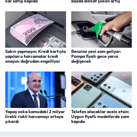
kâr satışı kapıda
bazda dikkat çeken artış
Sakın yapmayın: Kredi kartıyla
Benzine yeni zam geliyor:
yapılan o harcamalar kredi
Pompa fiyatı gece yarısı
onayını doğrudan engelliyor
değişecek
Yapay zeka kamudaki 2 milyar
Telefon alacaklar acele etsin:
liralık riskli harcamayı ortaya
Uygun fiyatlı modellerde zam
çıkardı
kapıda