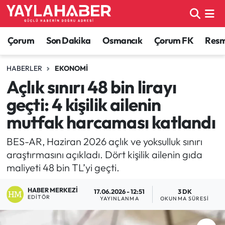
Alaca Haberleri
Çorum Nöbetçi Eczaneler
Çorum
Son Dakika
Osmancık
Çorum FK
Resmi
Bayat Haberleri
Çorum Hava Durumu
HABERLER
EKONOMI
Açlık sınırı 48 bin lirayı
Bilgi - Keşfet Haberleri
Çorum Namaz Vakitleri
geçti: 4 kişilik ailenin
Bilim ve Teknoloji
Çorum Trafik Yoğunluk Haritası
mutfak harcaması katlandı
Boğazkale Haberleri
TFF 1.Lig Puan Durumu ve Fikstür
BES-AR, Haziran 2026 açlık ve yoksulluk sınırı
araştırmasını açıkladı. Dört kişilik ailenin gıda
Çorum Haberleri
Tüm Manşetler
maliyeti 48 bin TL’yi geçti.
HABER MERKEZI
Çorum Son Dakika Haberleri
Son Dakika Haberleri
17.06.2026 - 12:51
3 DK
EDITÖR
YAYINLANMA
OKUNMA SÜRESI
Dodurga Haberleri
Haber Arşivi