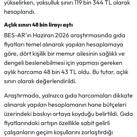
yükselirken, yoksulluk sınırı 119 bin 344 TL olarak
hesaplandı.
Mecitözü Haberleri
Açlık sınırı 48 bin lirayı aştı
Oğuzlar Haberleri
BES-AR’ın Haziran 2026 araştırmasında gıda
fiyatları temel alınarak yapılan hesaplamaya
Ortaköy Haberleri
göre, dört kişilik bir memur ailesinin sağlıklı ve
Osmancık Haberleri
dengeli beslenebilmesi için yapması gereken
aylık harcama 48 bin 43 TL oldu. Bu tutar, açlık
Otomotiv
sınırı olarak değerlendirildi.
Resmi İlan
Araştırmada, yalnızca gıda harcamaları dikkate
alınarak yapılan hesaplamanın hane bütçeleri
Resmi Reklam
üzerindeki baskıyı ortaya koyduğu belirtildi. Gıda
fiyatlarındaki artışın özellikle sabit gelirli
Sağlık
çalışanların geçim koşullarını zorlaştırdığı