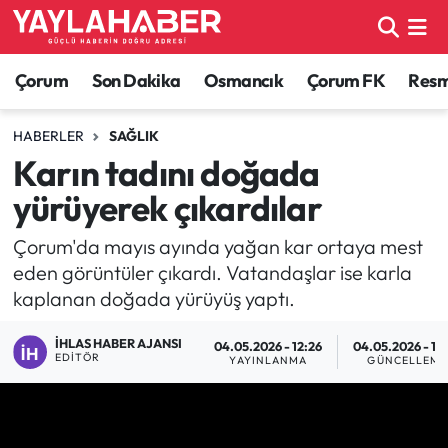
Alaca Haberleri
Çorum Nöbetçi Eczaneler
Çorum
Son Dakika
Osmancık
Çorum FK
Resmi
Bayat Haberleri
Çorum Hava Durumu
HABERLER
SAĞLIK
Karın tadını doğada
Bilgi - Keşfet Haberleri
Çorum Namaz Vakitleri
yürüyerek çıkardılar
Bilim ve Teknoloji
Çorum Trafik Yoğunluk Haritası
Çorum'da mayıs ayında yağan kar ortaya mest
eden görüntüler çıkardı. Vatandaşlar ise karla
Boğazkale Haberleri
TFF 1.Lig Puan Durumu ve Fikstür
kaplanan doğada yürüyüş yaptı.
Çorum Haberleri
Tüm Manşetler
İHLAS HABER AJANSI
04.05.2026 - 12:26
04.05.2026 - 12
EDITÖR
YAYINLANMA
GÜNCELLEME
Çorum Son Dakika Haberleri
Son Dakika Haberleri
Dodurga Haberleri
Haber Arşivi