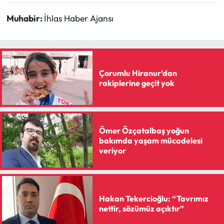
Muhabir:
İhlas Haber Ajansı
Çorumlu Hiranur’dan
rakiplerine geçit yok
Ömer Özçatalbaş yoğun
bakımda yaşam mücadelesi
veriyor
Hakan Tekercioğlu: “Tavrımız
nettir, sözümüz açıktır”