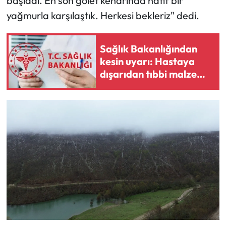
başladı. En son gölet kenarında hafif bir
yağmurla karşılaştık. Herkesi bekleriz" dedi.
Sağlık Bakanlığından
kesin uyarı: Hastaya
dışarıdan tıbbi malzeme
aldırılamayacak