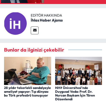
EDITÖR HAKKINDA
İhlas Haber Ajansı
Bunlar da ilginizi çekebilir
28 yıldır tekerlekli sandalyeyle
Hitit Üniversitesi’nde
ameliyat yapıyor: Tıp dünyası
Duygusal Veda: Prof. Dr.
bu Türk profesörü konuşuyor
Nurcan Baykam İçin Tören
Düzenlendi