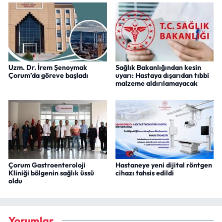
Uzm. Dr. İrem Şenoymak
Sağlık Bakanlığından kesin
Çorum’da göreve başladı
uyarı: Hastaya dışarıdan tıbbi
malzeme aldırılamayacak
Çorum Gastroenteroloji
Hastaneye yeni dijital röntgen
Kliniği bölgenin sağlık üssü
cihazı tahsis edildi
oldu
Yorumlar