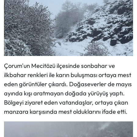
Mecitözü Haberleri
Oğuzlar Haberleri
Ortaköy Haberleri
Osmancık Haberleri
Çorum'un Mecitözü ilçesinde sonbahar ve
ilkbahar renkleri ile karın buluşması ortaya mest
Otomotiv
eden görüntüler çıkardı. Doğaseverler de mayıs
Resmi İlan
ayında kışı aratmayan doğada yürüyüş yaptı.
Bölgeyi ziyaret eden vatandaşlar, ortaya çıkan
Resmi Reklam
manzara karşısında mest olduklarını ifade etti.
Sağlık