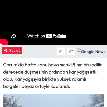
Eğitim
Ekonomi
Güncel
İskilip Haberleri
Paylaş
-
+
A
A
Kargı Haberleri
Çorum'da hafta sonu hava sıcaklığının hissedilir
Kimdir?
derecede düşmesinin ardından kar yağışı etkili
oldu. Kar yağışıyla birlikte yüksek rakımlı
Kültür Sanat
bölgeler beyaz örtüyle kaplandı.
Laçin Haberleri
Magazin