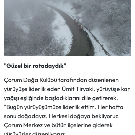
Siyaset
Spor
Sungurlu Haberleri
Turizm
Uğurludağ Haberleri
"Güzel bir rotadaydık"
Yaşam
Çorum Doğa Kulübü tarafından düzenlenen
yürüyüşe liderlik eden Ümit Tiryaki, yürüyüşe kar
Yayla Haber
yağışı eşliğinde başladıklarını dile getirerek,
"Bugün yürüyüşümüze liderlik ettim. Her hafta
Yemek Tarifleri
sonu doğadayız. Herkesi doğaya bekliyoruz.
Çorum Merkez ve bütün ilçelerine giderek
Yerel Haberler
yürüyüşler düzenliyoruz.