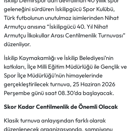
İskilip Demirspor’dan devralınan 40 yıllık spor
geleneğini sürdüren İskilipgücü Spor Kulübü,
Mecitözü Haberleri
Türk futbolunun unutulmaz isimlerinden Nihat
Armutçu anısına “İskilipgücü 40. Yıl Nihat
Oğuzlar Haberleri
Armutçu İlkokullar Arası Centilmenlik Turnuvası”
Ortaköy Haberleri
düzenliyor.
İskilip Kaymakamlığı ve İskilip Belediyesi’nin
Osmancık Haberleri
katkıları, İlçe Milli Eğitim Müdürlüğü ile Gençlik ve
Otomotiv
Spor İlçe Müdürlüğü’nün himayelerinde
gerçekleştirilecek turnuva, 25 Haziran 2026
Resmi İlan
Perşembe günü saat 08.30’da başlayacak.
Resmi Reklam
Skor Kadar Centilmenlik de Önemli Olacak
Sağlık
Klasik turnuva anlayışından farklı olarak
düzenlenecek organizasyonda, şampiyonu