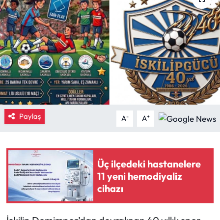
Eğitim
Ekonomi
Güncel
İskilip Haberleri
Paylaş
Kargı Haberleri
-
+
A
A
Kimdir?
Üç ilçedeki hastanelere
Kültür Sanat
11 yeni hemodiyaliz
cihazı
Laçin Haberleri
Magazin