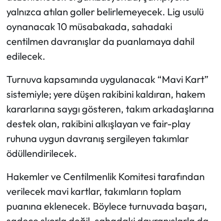
Siyaset
yalnızca atılan goller belirlemeyecek. Lig usulü
oynanacak 10 müsabakada, sahadaki
Spor
centilmen davranışlar da puanlamaya dahil
Sungurlu Haberleri
edilecek.
Turnuva kapsamında uygulanacak “Mavi Kart”
Turizm
sistemiyle; yere düşen rakibini kaldıran, hakem
Uğurludağ Haberleri
kararlarına saygı gösteren, takım arkadaşlarına
destek olan, rakibini alkışlayan ve fair-play
Yaşam
ruhuna uygun davranış sergileyen takımlar
ödüllendirilecek.
Yayla Haber
Hakemler ve Centilmenlik Komitesi tarafından
Yemek Tarifleri
verilecek mavi kartlar, takımların toplam
Yerel Haberler
puanına eklenecek. Böylece turnuvada başarı,
sadece skorla değil, sahadaki davranışlarla da