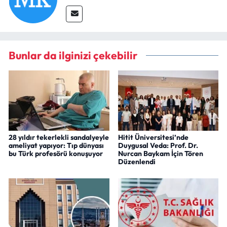
Bunlar da ilginizi çekebilir
28 yıldır tekerlekli sandalyeyle
Hitit Üniversitesi’nde
ameliyat yapıyor: Tıp dünyası
Duygusal Veda: Prof. Dr.
bu Türk profesörü konuşuyor
Nurcan Baykam İçin Tören
Düzenlendi