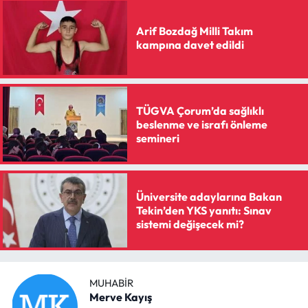
Arif Bozdağ Milli Takım
kampına davet edildi
TÜGVA Çorum’da sağlıklı
beslenme ve israfı önleme
semineri
Üniversite adaylarına Bakan
Tekin’den YKS yanıtı: Sınav
sistemi değişecek mi?
MUHABIR
Merve Kayış