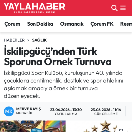
Alaca Haberleri
Çorum Nöbetçi Eczaneler
Çorum
Son Dakika
Osmancık
Çorum FK
Resmi
Bayat Haberleri
Çorum Hava Durumu
HABERLER
SAĞLIK
İskilipgücü’nden Türk
Bilgi - Keşfet Haberleri
Çorum Namaz Vakitleri
Sporuna Örnek Turnuva
Bilim ve Teknoloji
Çorum Trafik Yoğunluk Haritası
İskilipgücü Spor Kulübü, kuruluşunun 40. yılında
çocuklara centilmenlik, dostluk ve spor ahlakını
Boğazkale Haberleri
TFF 1.Lig Puan Durumu ve Fikstür
aşılamak amacıyla örnek bir turnuva
düzenleyecek.
Çorum Haberleri
Tüm Manşetler
MERVE KAYIŞ
23.06.2026 - 13:30
23.06.2026 - 11:14
Çorum Son Dakika Haberleri
Son Dakika Haberleri
MUHABIR
YAYINLANMA
GÜNCELLEME
Dodurga Haberleri
Haber Arşivi