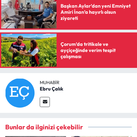
Başkan Aylar’dan yeni Emniyet
Amiri İnan’a hayırlı olsun
ziyareti
Çorum’da tritikale ve
ayçiçeğinde verim tespit
çalışması
MUHABIR
Ebru Çalık
Bunlar da ilginizi çekebilir