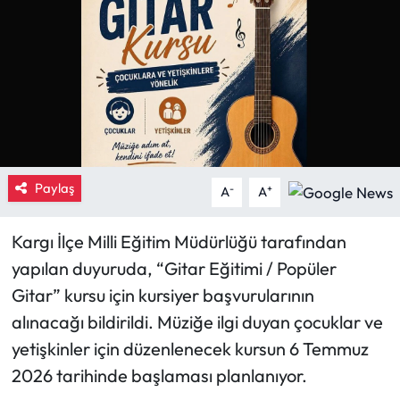
Eğitim
Ekonomi
Güncel
İskilip Haberleri
Paylaş
-
+
A
A
Kargı Haberleri
Kargı İlçe Milli Eğitim Müdürlüğü tarafından
Kimdir?
yapılan duyuruda, “Gitar Eğitimi / Popüler
Gitar” kursu için kursiyer başvurularının
Kültür Sanat
alınacağı bildirildi. Müziğe ilgi duyan çocuklar ve
yetişkinler için düzenlenecek kursun 6 Temmuz
Laçin Haberleri
2026 tarihinde başlaması planlanıyor.
Magazin