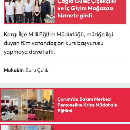
Çağla Güleç Çiçekçilik
Siyaset
ve İç Giyim Mağazası
hizmete girdi
Spor
Sungurlu Haberleri
Kargı İlçe Milli Eğitim Müdürlüğü, müziğe ilgi
duyan tüm vatandaşları kurs başvurusu
Turizm
yapmaya davet etti.
Uğurludağ Haberleri
Muhabir:
Ebru Çalık
Yaşam
Yayla Haber
Çorum’da Bakım Merkezi
Personeline Krize Müdahale
Yemek Tarifleri
Eğitimi
Yerel Haberler