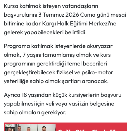
Kursa katılmak isteyen vatandaşların
Mecitözü Haberleri
başvurularını 3 Temmuz 2026 Cuma günü mesai
bitimine kadar Kargı Halk Eğitimi Merkezi’ne
Oğuzlar Haberleri
gelerek yapabilecekleri belirtildi.
Ortaköy Haberleri
Programa katılmak isteyenlerde okuryazar
olmak, 7 yaşını tamamlamış olmak ve kurs
Osmancık Haberleri
programının gerektirdiği temel becerileri
gerçekleştirebilecek fiziksel ve psiko-motor
Otomotiv
yeterliliğe sahip olmak şartları aranacak.
Resmi İlan
Ayrıca 18 yaşından küçük kursiyerlerin başvuru
yapabilmesi için veli veya vasi izin belgesine
Resmi Reklam
sahip olmaları gerekiyor.
Sağlık