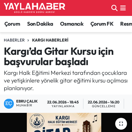
Alaca Haberleri
Çorum Nöbetçi Eczaneler
Çorum
Son Dakika
Osmancık
Çorum FK
Resmi
Bayat Haberleri
Çorum Hava Durumu
HABERLER
KARGI HABERLERI
Kargı’da Gitar Kursu için
Bilgi - Keşfet Haberleri
Çorum Namaz Vakitleri
başvurular başladı
Bilim ve Teknoloji
Çorum Trafik Yoğunluk Haritası
Kargı Halk Eğitimi Merkezi tarafından çocuklara
ve yetişkinlere yönelik gitar eğitimi kursu açılması
Boğazkale Haberleri
TFF 1.Lig Puan Durumu ve Fikstür
planlanıyor.
Çorum Haberleri
Tüm Manşetler
EBRU ÇALIK
22.06.2026 - 18:45
22.06.2026 - 16:20
MUHABIR
YAYINLANMA
GÜNCELLEME
O
Çorum Son Dakika Haberleri
Son Dakika Haberleri
Dodurga Haberleri
Haber Arşivi