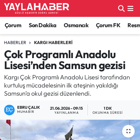
Alaca Haberleri
Çorum Nöbetçi Eczaneler
Çorum
Son Dakika
Osmancık
Çorum FK
Resmi
Bayat Haberleri
Çorum Hava Durumu
HABERLER
KARGI HABERLERI
Çok Programlı Anadolu
Bilgi - Keşfet Haberleri
Çorum Namaz Vakitleri
Lisesi’nden Samsun gezisi
Bilim ve Teknoloji
Çorum Trafik Yoğunluk Haritası
Kargı Çok Programlı Anadolu Lisesi tarafından
kurtuluş mücadelesinin ilk ateşinin yakıldığı
Boğazkale Haberleri
TFF 1.Lig Puan Durumu ve Fikstür
Samsun’a okul gezisi düzenlendi.
Çorum Haberleri
Tüm Manşetler
EBRU ÇALIK
21.06.2026 - 09:15
1 DK
MUHABIR
YAYINLANMA
OKUNMA SÜRESI
Çorum Son Dakika Haberleri
Son Dakika Haberleri
Dodurga Haberleri
Haber Arşivi