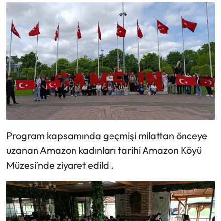
Mecitözü Haberleri
Oğuzlar Haberleri
Ortaköy Haberleri
Osmancık Haberleri
Otomotiv
Program kapsamında geçmişi milattan önceye
Resmi İlan
uzanan Amazon kadınları tarihi Amazon Köyü
Müzesi’nde ziyaret edildi.
Resmi Reklam
Sağlık