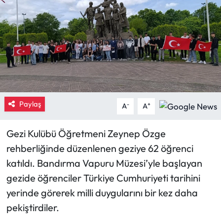
Eğitim
Ekonomi
Güncel
İskilip Haberleri
Paylaş
-
+
A
A
Kargı Haberleri
Gezi Kulübü Öğretmeni Zeynep Özge
Kimdir?
rehberliğinde düzenlenen geziye 62 öğrenci
katıldı. Bandırma Vapuru Müzesi’yle başlayan
Kültür Sanat
gezide öğrenciler Türkiye Cumhuriyeti tarihini
yerinde görerek milli duygularını bir kez daha
Laçin Haberleri
pekiştirdiler.
Magazin