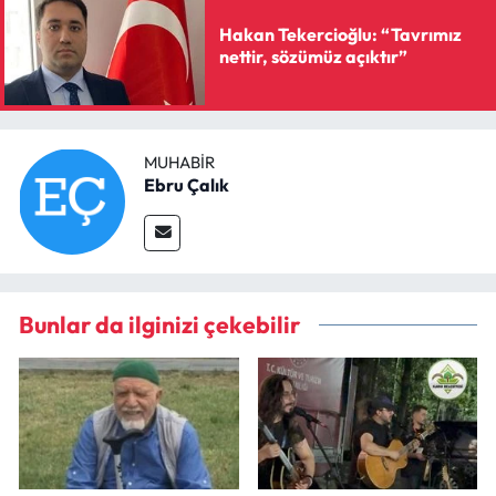
Hakan Tekercioğlu: “Tavrımız
nettir, sözümüz açıktır”
MUHABIR
Ebru Çalık
Bunlar da ilginizi çekebilir