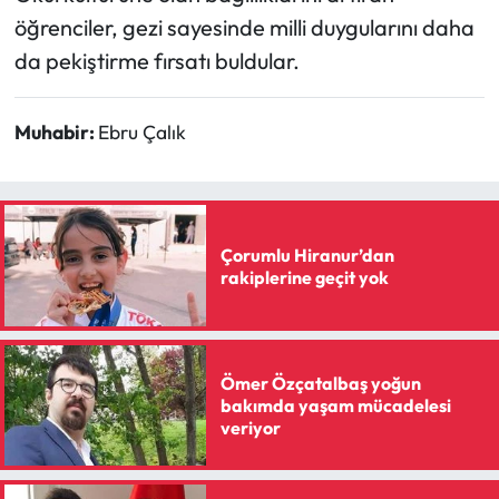
öğrenciler, gezi sayesinde milli duygularını daha
da pekiştirme fırsatı buldular.
Muhabir:
Ebru Çalık
Çorumlu Hiranur’dan
rakiplerine geçit yok
Ömer Özçatalbaş yoğun
bakımda yaşam mücadelesi
veriyor