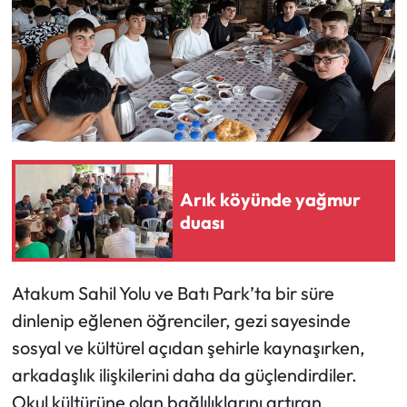
Siyaset
Spor
Sungurlu Haberleri
Turizm
Uğurludağ Haberleri
Arık köyünde yağmur
duası
Yaşam
Yayla Haber
Atakum Sahil Yolu ve Batı Park’ta bir süre
dinlenip eğlenen öğrenciler, gezi sayesinde
Yemek Tarifleri
sosyal ve kültürel açıdan şehirle kaynaşırken,
arkadaşlık ilişkilerini daha da güçlendirdiler.
Yerel Haberler
Okul kültürüne olan bağlılıklarını artıran