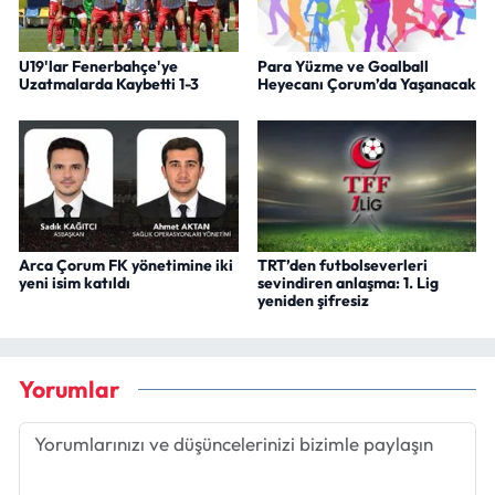
U19'lar Fenerbahçe'ye
Para Yüzme ve Goalball
Uzatmalarda Kaybetti 1-3
Heyecanı Çorum’da Yaşanacak
Arca Çorum FK yönetimine iki
TRT’den futbolseverleri
yeni isim katıldı
sevindiren anlaşma: 1. Lig
yeniden şifresiz
Yorumlar