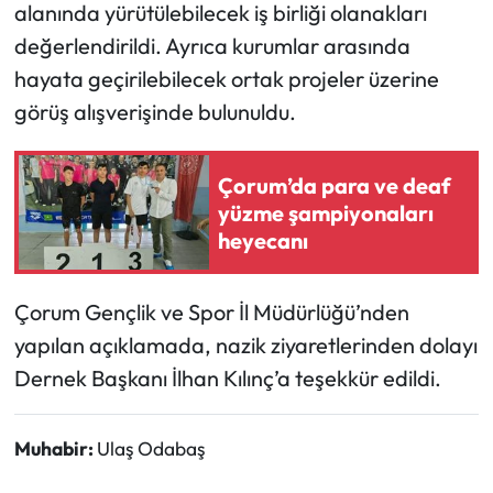
alanında yürütülebilecek iş birliği olanakları
değerlendirildi. Ayrıca kurumlar arasında
Mecitözü Haberleri
hayata geçirilebilecek ortak projeler üzerine
Oğuzlar Haberleri
görüş alışverişinde bulunuldu.
Ortaköy Haberleri
Çorum’da para ve deaf
yüzme şampiyonaları
Osmancık Haberleri
heyecanı
Otomotiv
Çorum Gençlik ve Spor İl Müdürlüğü’nden
Resmi İlan
yapılan açıklamada, nazik ziyaretlerinden dolayı
Dernek Başkanı İlhan Kılınç’a teşekkür edildi.
Resmi Reklam
Sağlık
Muhabir:
Ulaş Odabaş