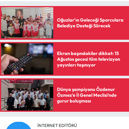
Siyaset
Spor
Oğuzlar’ın Geleceği Sporculara
Belediye Desteği Sürecek
Sungurlu Haberleri
Turizm
Ekran başındakiler dikkat: 15
Ağustos gecesi tüm televizyon
Uğurludağ Haberleri
yayınları taşınıyor
Yaşam
Dünya şampiyonu Özdenur
Yayla Haber
Özmez’e İl Genel Meclisi’nde
gurur buluşması
Yemek Tarifleri
Yerel Haberler
İNTERNET EDITÖRÜ