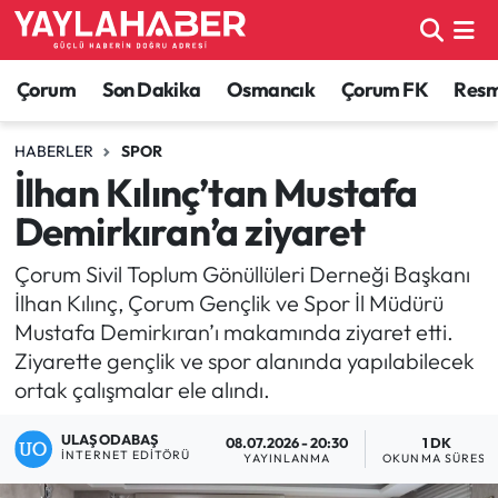
Alaca Haberleri
Çorum Nöbetçi Eczaneler
Çorum
Son Dakika
Osmancık
Çorum FK
Resmi
Bayat Haberleri
Çorum Hava Durumu
HABERLER
SPOR
İlhan Kılınç’tan Mustafa
Bilgi - Keşfet Haberleri
Çorum Namaz Vakitleri
Demirkıran’a ziyaret
Bilim ve Teknoloji
Çorum Trafik Yoğunluk Haritası
Çorum Sivil Toplum Gönüllüleri Derneği Başkanı
İlhan Kılınç, Çorum Gençlik ve Spor İl Müdürü
Boğazkale Haberleri
TFF 1.Lig Puan Durumu ve Fikstür
Mustafa Demirkıran’ı makamında ziyaret etti.
Ziyarette gençlik ve spor alanında yapılabilecek
Çorum Haberleri
Tüm Manşetler
ortak çalışmalar ele alındı.
Çorum Son Dakika Haberleri
Son Dakika Haberleri
ULAŞ ODABAŞ
08.07.2026 - 20:30
1 DK
İNTERNET EDITÖRÜ
YAYINLANMA
OKUNMA SÜRESI
Dodurga Haberleri
Haber Arşivi