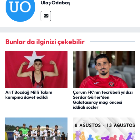
Ulaş Odabaş
Bunlar da ilginizi çekebilir
Arif Bozdağ Milli Takım
Çorum FK’nın tecrübeli yıldızı
kampına davet edildi
Serdar Gürler’den
Galatasaray maçı öncesi
iddialı sözler