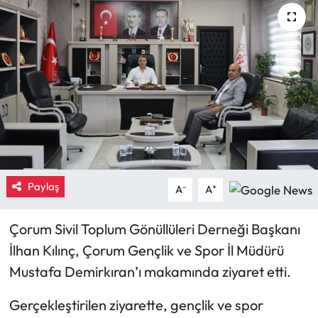
Eğitim
Ekonomi
Güncel
İskilip Haberleri
Kargı Haberleri
Paylaş
-
+
A
A
Kimdir?
Çorum Sivil Toplum Gönüllüleri Derneği Başkanı
Kültür Sanat
İlhan Kılınç, Çorum Gençlik ve Spor İl Müdürü
Mustafa Demirkıran’ı makamında ziyaret etti.
Laçin Haberleri
Gerçekleştirilen ziyarette, gençlik ve spor
Magazin