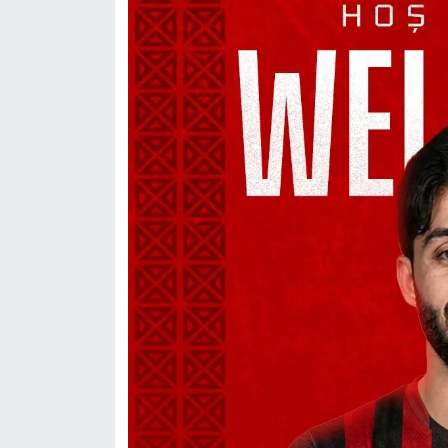
Siyaset
Spor
Sungurlu Haberleri
Turizm
Uğurludağ Haberleri
Yaşam
Yayla Haber
Yemek Tarifleri
Yerel Haberler