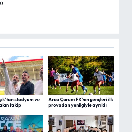
RÜ
çık’tan stadyum ve
Arca Çorum FK’nın gençleri ilk
yakın takip
provadan yenilgiyle ayrıldı