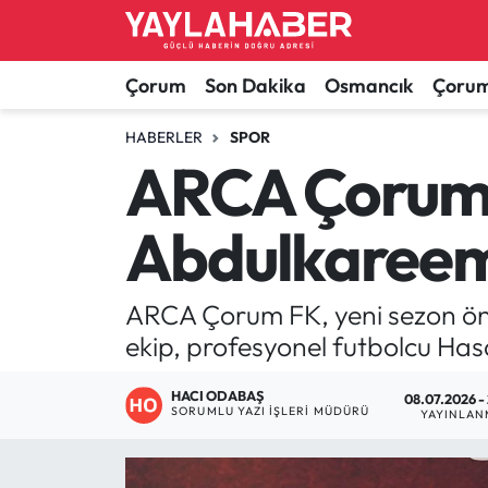
Alaca Haberleri
Çorum Nöbetçi Eczaneler
Çorum
Son Dakika
Osmancık
Çorum
Bayat Haberleri
Çorum Hava Durumu
HABERLER
SPOR
ARCA Çorum 
Bilgi - Keşfet Haberleri
Çorum Namaz Vakitleri
Abdulkareem 
Bilim ve Teknoloji
Çorum Trafik Yoğunluk Haritası
Boğazkale Haberleri
TFF 1.Lig Puan Durumu ve Fikstür
ARCA Çorum FK, yeni sezon önc
ekip, profesyonel futbolcu Ha
Çorum Haberleri
Tüm Manşetler
HACI ODABAŞ
08.07.2026 -
SORUMLU YAZI İŞLERI MÜDÜRÜ
Çorum Son Dakika Haberleri
Son Dakika Haberleri
YAYINLAN
Dodurga Haberleri
Haber Arşivi