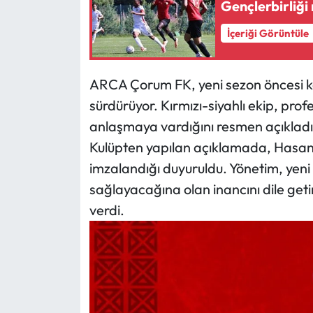
Gençlerbirliği
Mecitözü Haberleri
İçeriği Görüntüle
Oğuzlar Haberleri
ARCA Çorum FK, yeni sezon öncesi k
sürdürüyor. Kırmızı-siyahlı ekip, pr
Ortaköy Haberleri
anlaşmaya vardığını resmen açıkladı
Osmancık Haberleri
Kulüpten yapılan açıklamada, Hasan 
imzalandığı duyuruldu. Yönetim, yeni 
Otomotiv
sağlayacağına olan inancını dile geti
verdi.
Resmi İlan
Resmi Reklam
Sağlık