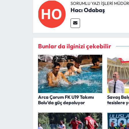
SORUMLU YAZI İŞLERI MÜDÜ
Hacı Odabaş
Bunlar da ilginizi çekebilir
Arca Çorum FK U19 Takımı
Savaş Bal
Bolu’da güç depoluyor
tesislere 