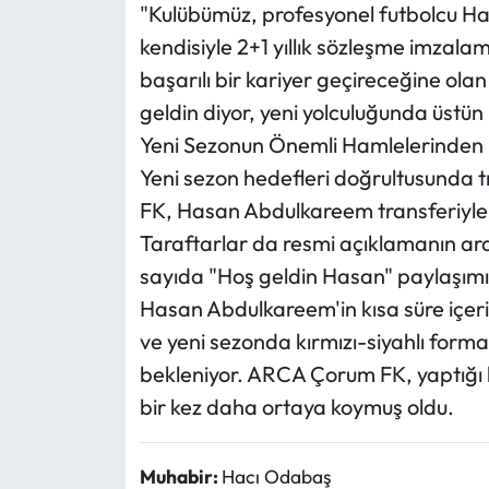
"Kulübümüz, profesyonel futbolcu H
kendisiyle 2+1 yıllık sözleşme imzal
başarılı bir kariyer geçireceğine ol
geldin diyor, yeni yolculuğunda üstün 
Yeni Sezonun Önemli Hamlelerinden B
Yeni sezon hedefleri doğrultusunda 
FK, Hasan Abdulkareem transferiyle 
Taraftarlar da resmi açıklamanın ar
sayıda "Hoş geldin Hasan" paylaşımı 
Hasan Abdulkareem'in kısa süre içeris
ve yeni sezonda kırmızı-siyahlı form
bekleniyor. ARCA Çorum FK, yaptığı b
bir kez daha ortaya koymuş oldu.
Muhabir:
Hacı Odabaş