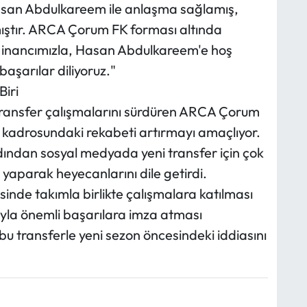
asan Abdulkareem ile anlaşma sağlamış,
amıştır. ARCA Çorum FK forması altında
an inancımızla, Hasan Abdulkareem'e hoş
başarılar diliyoruz."
iri
transfer çalışmalarını sürdüren ARCA Çorum
kadrosundaki rekabeti artırmayı amaçlıyor.
dından sosyal medyada yeni transfer için çok
yaparak heyecanlarını dile getirdi.
inde takımla birlikte çalışmalara katılması
ayla önemli başarılara imza atması
u transferle yeni sezon öncesindeki iddiasını