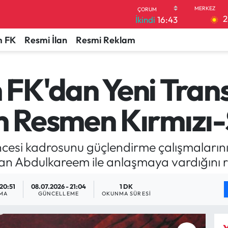
2
İkindi
16:43
 FK
Resmi İlan
Resmi Reklam
FK'dan Yeni Trans
Resmen Kırmızı-S
esi kadrosunu güçlendirme çalışmalarını s
san Abdulkareem ile anlaşmaya vardığını r
 20:51
08.07.2026 - 21:04
1 DK
MA
GÜNCELLEME
OKUNMA SÜRESI