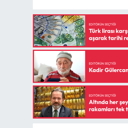
EDITÖRÜN SEÇTIĞI
Türk lirası kar
aşarak tarihi r
EDITÖRÜN SEÇTIĞI
Kadir Gülercan 
EDITÖRÜN SEÇTIĞI
Altında her şey
rakamları tek t