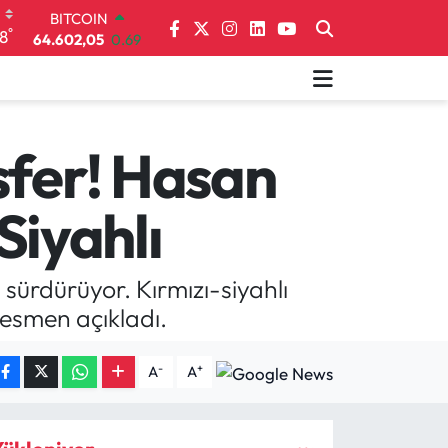
DOLAR
°
8
47,5986
0.06
EURO
55,0700
0.1
STERLİN
64,2438
0.21
GRAM ALTIN
fer! Hasan
6518.23
0.39
BİST100
iyahlı
13.703
0
BITCOIN
64.602,05
0.69
ürdürüyor. Kırmızı-siyahlı
esmen açıkladı.
-
+
A
A