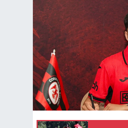
Eğitim
Ekonomi
Güncel
İskilip Haberleri
Kargı Haberleri
Kimdir?
Kültür Sanat
Laçin Haberleri
Magazin