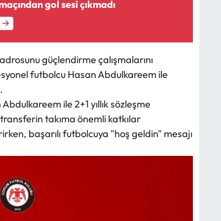
 maçından gol sesi çıkmadı
adrosunu güçlendirme çalışmalarını
ofesyonel futbolcu Hasan Abdulkareem ile
.
Abdulkareem ile 2+1 yıllık sözleşme
transferin takıma önemli katkılar
rirken, başarılı futbolcuya "hoş geldin" mesajı