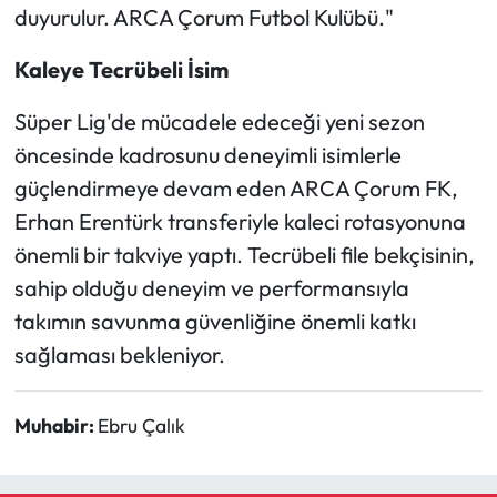
Siyaset
duyurulur. ARCA Çorum Futbol Kulübü."
Spor
Kaleye Tecrübeli İsim
Süper Lig'de mücadele edeceği yeni sezon
Sungurlu Haberleri
öncesinde kadrosunu deneyimli isimlerle
Turizm
güçlendirmeye devam eden ARCA Çorum FK,
Erhan Erentürk transferiyle kaleci rotasyonuna
Uğurludağ Haberleri
önemli bir takviye yaptı. Tecrübeli file bekçisinin,
sahip olduğu deneyim ve performansıyla
Yaşam
takımın savunma güvenliğine önemli katkı
Yayla Haber
sağlaması bekleniyor.
Yemek Tarifleri
Muhabir:
Ebru Çalık
Yerel Haberler