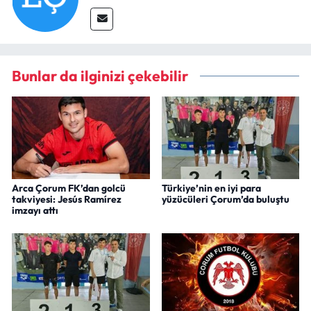
Bunlar da ilginizi çekebilir
Arca Çorum FK’dan golcü
Türkiye’nin en iyi para
takviyesi: Jesús Ramírez
yüzücüleri Çorum’da buluştu
imzayı attı