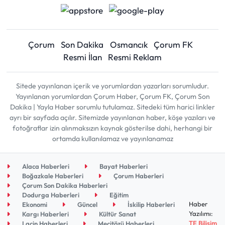
Çorum
Son Dakika
Osmancık
Çorum FK
Resmi İlan
Resmi Reklam
Sitede yayınlanan içerik ve yorumlardan yazarları sorumludur.
Yayınlanan yorumlardan Çorum Haber, Çorum FK, Çorum Son
Dakika | Yayla Haber sorumlu tutulamaz. Sitedeki tüm harici linkler
ayrı bir sayfada açılır. Sitemizde yayınlanan haber, köşe yazıları ve
fotoğraflar izin alınmaksızın kaynak gösterilse dahi, herhangi bir
ortamda kullanılamaz ve yayınlanamaz
Alaca Haberleri
Bayat Haberleri
Boğazkale Haberleri
Çorum Haberleri
Çorum Son Dakika Haberleri
Dodurga Haberleri
Eğitim
Haber
Ekonomi
Güncel
İskilip Haberleri
Yazılımı:
Kargı Haberleri
Kültür Sanat
TE Bilişim
Laçin Haberleri
Mecitözü Haberleri