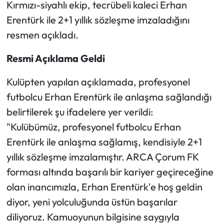
Kırmızı-siyahlı ekip, tecrübeli kaleci Erhan
Erentürk ile 2+1 yıllık sözleşme imzaladığını
Mecitözü Haberleri
resmen açıkladı.
Oğuzlar Haberleri
Resmi Açıklama Geldi
Ortaköy Haberleri
Kulüpten yapılan açıklamada, profesyonel
futbolcu Erhan Erentürk ile anlaşma sağlandığı
Osmancık Haberleri
belirtilerek şu ifadelere yer verildi:
Otomotiv
"Kulübümüz, profesyonel futbolcu Erhan
Erentürk ile anlaşma sağlamış, kendisiyle 2+1
Resmi İlan
yıllık sözleşme imzalamıştır. ARCA Çorum FK
forması altında başarılı bir kariyer geçireceğine
Resmi Reklam
olan inancımızla, Erhan Erentürk'e hoş geldin
diyor, yeni yolculuğunda üstün başarılar
Sağlık
diliyoruz. Kamuoyunun bilgisine saygıyla