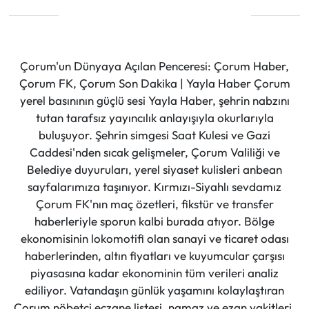
Çorum'un Dünyaya Açılan Penceresi: Çorum Haber,
Çorum FK, Çorum Son Dakika | Yayla Haber Çorum
yerel basınının güçlü sesi Yayla Haber, şehrin nabzını
tutan tarafsız yayıncılık anlayışıyla okurlarıyla
buluşuyor. Şehrin simgesi Saat Kulesi ve Gazi
Caddesi'nden sıcak gelişmeler, Çorum Valiliği ve
Belediye duyuruları, yerel siyaset kulisleri anbean
sayfalarımıza taşınıyor. Kırmızı-Siyahlı sevdamız
Çorum FK'nın maç özetleri, fikstür ve transfer
haberleriyle sporun kalbi burada atıyor. Bölge
ekonomisinin lokomotifi olan sanayi ve ticaret odası
haberlerinden, altın fiyatları ve kuyumcular çarşısı
piyasasına kadar ekonominin tüm verileri analiz
ediliyor. Vatandaşın günlük yaşamını kolaylaştıran
Çorum nöbetçi eczane listesi, namaz ve ezan vakitleri,