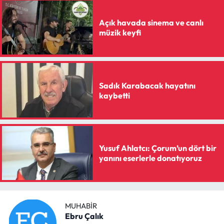
Açık havada sinema ve canlı
müzik keyfi
Sadık Karabacak hayatını
kaybetti
Yusuf Ahlatcı: Çorum’un dört bir
yanını eserlerle donatıyoruz
MUHABIR
Ebru Çalık