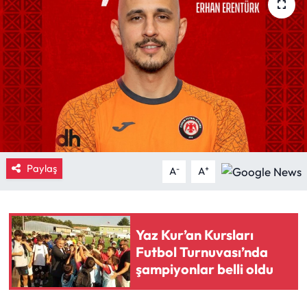
Eğitim
Ekonomi
Güncel
İskilip Haberleri
Kargı Haberleri
Paylaş
-
+
A
A
Kimdir?
Yaz Kur’an Kursları
Kültür Sanat
Futbol Turnuvası’nda
şampiyonlar belli oldu
Laçin Haberleri
Magazin