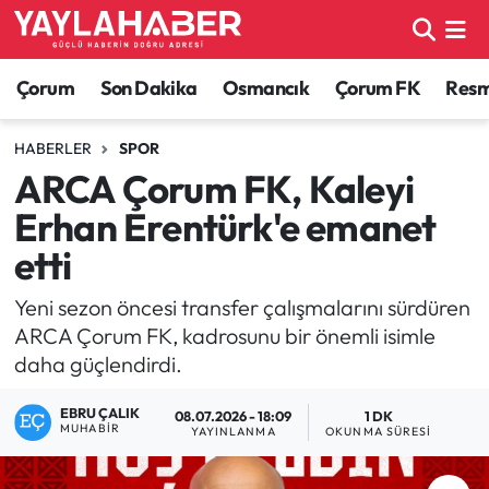
Alaca Haberleri
Çorum Nöbetçi Eczaneler
Çorum
Son Dakika
Osmancık
Çorum FK
Resmi
Bayat Haberleri
Çorum Hava Durumu
HABERLER
SPOR
ARCA Çorum FK, Kaleyi
Bilgi - Keşfet Haberleri
Çorum Namaz Vakitleri
Erhan Erentürk'e emanet
Bilim ve Teknoloji
Çorum Trafik Yoğunluk Haritası
etti
Boğazkale Haberleri
TFF 1.Lig Puan Durumu ve Fikstür
Yeni sezon öncesi transfer çalışmalarını sürdüren
ARCA Çorum FK, kadrosunu bir önemli isimle
Çorum Haberleri
Tüm Manşetler
daha güçlendirdi.
EBRU ÇALIK
Çorum Son Dakika Haberleri
Son Dakika Haberleri
08.07.2026 - 18:09
1 DK
MUHABIR
YAYINLANMA
OKUNMA SÜRESI
Dodurga Haberleri
Haber Arşivi