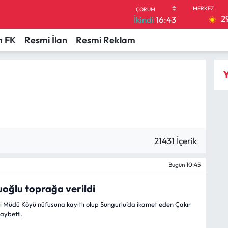
2
İkindi
16:43
 FK
Resmi İlan
Resmi Reklam
Y
21431 İçerik
Bugün 10:45
uoğlu toprağa verildi
i Müdü Köyü nüfusuna kayıtlı olup Sungurlu’da ikamet eden Çakır
aybetti.