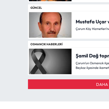
ziyaret etti.
GÜNCEL
Mustafa Uçar v
Çorum Köy Hizmetleri’n
OSMANCIK HABERLERI
Şamil Dağ topr
Çorum’un Osmancık ilçes
Beykoz ilçesinde ikamet
DAHA 