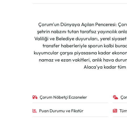
Çorum'un Dünyaya Açılan Penceresi: Çoru
şehrin nabzını tutan tarafsız yayıncılık an
Valiliği ve Belediye duyuruları, yerel siyas
transfer haberleriyle sporun kalbi burad
kuyumcular çarşısı piyasasına kadar ekonomi
namaz ve ezan vakitleri, anlık hava durumu
Alaca'ya kadar tüm il
Çorum Nöbetçi Eczaneler
Ço
Puan Durumu ve Fikstür
Tüm