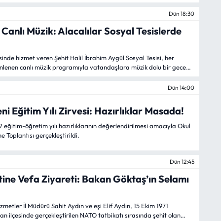
Dün 18:30
anlı Müzik: Alacalılar Sosyal Tesislerde
inde hizmet veren Şehit Halil İbrahim Aygül Sosyal Tesisi, her
enen canlı müzik programıyla vatandaşlara müzik dolu bir gece
Dün 14:00
i Eğitim Yılı Zirvesi: Hazırlıklar Masada!
ğitim-öğretim yılı hazırlıklarının değerlendirilmesi amacıyla Okul
 Toplantısı gerçekleştirildi.
Dün 12:45
ine Vefa Ziyareti: Bakan Göktaş’ın Selamı
metler İl Müdürü Sahit Aydın ve eşi Elif Aydın, 15 Ekim 1971
an ilçesinde gerçekleştirilen NATO tatbikatı sırasında şehit olan