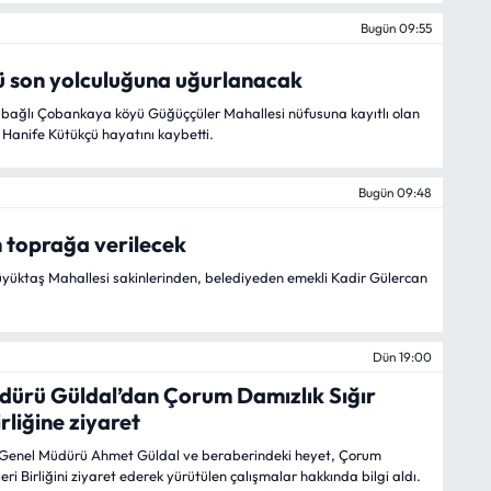
Bugün 09:55
ü son yolculuğuna uğurlanacak
e bağlı Çobankaya köyü Güğüççüler Mahallesi nüfusuna kayıtlı olan
Hanife Kütükçü hayatını kaybetti.
Bugün 09:48
 toprağa verilecek
 Büyüktaş Mahallesi sakinlerinden, belediyeden emekli Kadir Gülercan
Dün 19:00
ürü Güldal’dan Çorum Damızlık Sığır
irliğine ziyaret
i Genel Müdürü Ahmet Güldal ve beraberindeki heyet, Çorum
ileri Birliğini ziyaret ederek yürütülen çalışmalar hakkında bilgi aldı.