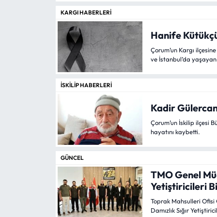
KARGI HABERLERI
Eğitim
Hanife Kütükç
Ekonomi
Çorum’un Kargı ilçesin
ve İstanbul’da yaşayan 
Güncel
İSKILIP HABERLERI
İskilip Haberleri
Kadir Gülercan
Kargı Haberleri
Çorum’un İskilip ilçesi
hayatını kaybetti.
Kimdir?
GÜNCEL
Kültür Sanat
TMO Genel Müd
Yetiştiricileri B
Laçin Haberleri
Toprak Mahsulleri Ofis
Damızlık Sığır Yetiştiric
Magazin