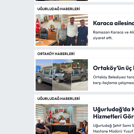
Siyaset
Komando Er Abdulkadir E
UĞURLUDAĞ HABERLERI
Spor
Karaca ailesin
Sungurlu Haberleri
Ramazan Karaca ve Ali
ziyaret etti.
Turizm
ORTAKÖY HABERLERI
Uğurludağ Haberleri
Ortaköy’ün üç 
Ortaköy Belediyesi tar
Yaşam
karşı ilaçlama çalışması 
Yayla Haber
UĞURLUDAĞ HABERLERI
Uğurludağ’da 
Yemek Tarifleri
Hizmetleri Gö
Yerel Haberler
Uğurludağ Şehit Sami 
Hastane Müdürü Yusuf 