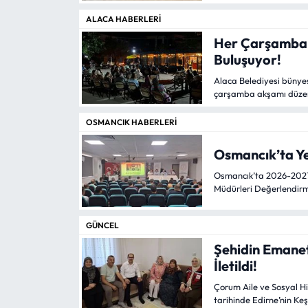
ALACA HABERLERI
Mecitözü Haberleri
Her Çarşamba C
Buluşuyor!
Oğuzlar Haberleri
Alaca Belediyesi bünyes
çarşamba akşamı düzenl
Ortaköy Haberleri
yaşatacak.
OSMANCIK HABERLERI
Osmancık Haberleri
Osmancık’ta Yen
Otomotiv
Osmancık’ta 2026-2027 e
Müdürleri Değerlendirme
Resmi İlan
GÜNCEL
Resmi Reklam
Şehidin Emanet
İletildi!
Sağlık
Çorum Aile ve Sosyal Hiz
tarihinde Edirne’nin Keş