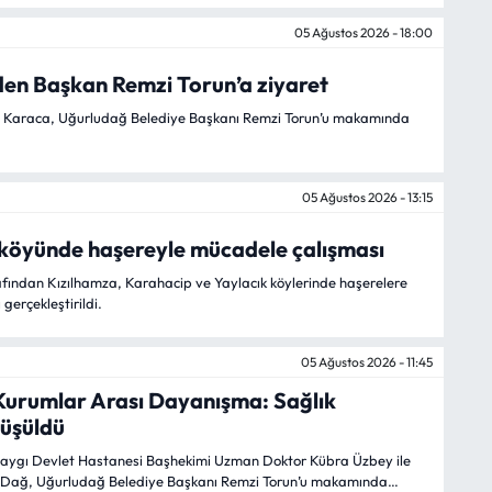
rdoğan’ın eşi Melek Koçak’ı evinde ziyaret etti.
05 Ağustos 2026 - 18:00
den Başkan Remzi Torun’a ziyaret
 Karaca, Uğurludağ Belediye Başkanı Remzi Torun’u makamında
05 Ağustos 2026 - 13:15
köyünde haşereyle mücadele çalışması
afından Kızılhamza, Karahacip ve Yaylacık köylerinde haşerelere
gerçekleştirildi.
05 Ağustos 2026 - 11:45
Kurumlar Arası Dayanışma: Sağlık
rüşüldü
Saygı Devlet Hastanesi Başhekimi Uzman Doktor Kübra Üzbey ile
Dağ, Uğurludağ Belediye Başkanı Remzi Torun’u makamında