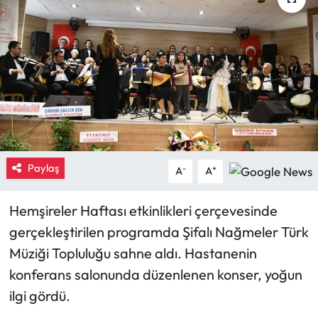
Eğitim
Ekonomi
Güncel
İskilip Haberleri
Paylaş
Kargı Haberleri
-
+
A
A
Kimdir?
Hemşireler Haftası etkinlikleri çerçevesinde
gerçekleştirilen programda Şifalı Nağmeler Türk
Kültür Sanat
Müziği Topluluğu sahne aldı. Hastanenin
konferans salonunda düzenlenen konser, yoğun
Laçin Haberleri
ilgi gördü.
Magazin