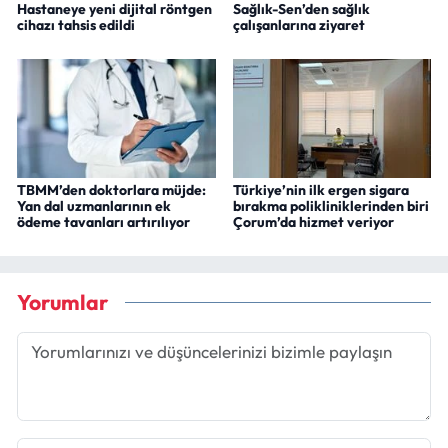
Hastaneye yeni dijital röntgen
Sağlık-Sen’den sağlık
cihazı tahsis edildi
çalışanlarına ziyaret
TBMM’den doktorlara müjde:
Türkiye’nin ilk ergen sigara
Yan dal uzmanlarının ek
bırakma polikliniklerinden biri
ödeme tavanları artırılıyor
Çorum’da hizmet veriyor
Yorumlar