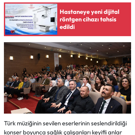
Siyaset
Hastaneye yeni dijital
Spor
röntgen cihazı tahsis
edildi
Sungurlu Haberleri
Turizm
Uğurludağ Haberleri
Yaşam
Yayla Haber
Yemek Tarifleri
Türk müziğinin sevilen eserlerinin seslendirildiği
Yerel Haberler
konser boyunca sağlık çalışanları keyifli anlar