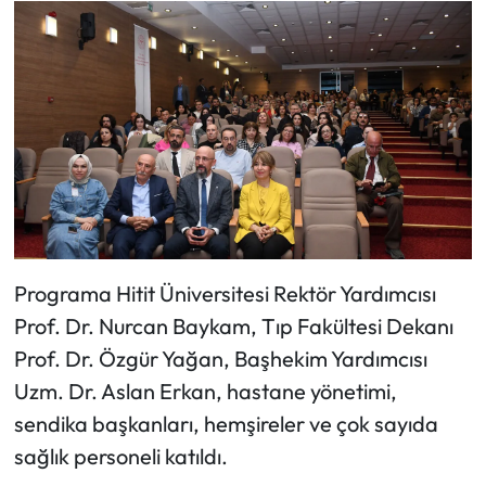
Mecitözü Haberleri
Oğuzlar Haberleri
Ortaköy Haberleri
Osmancık Haberleri
Otomotiv
Programa Hitit Üniversitesi Rektör Yardımcısı
Prof. Dr. Nurcan Baykam, Tıp Fakültesi Dekanı
Resmi İlan
Prof. Dr. Özgür Yağan, Başhekim Yardımcısı
Resmi Reklam
Uzm. Dr. Aslan Erkan, hastane yönetimi,
sendika başkanları, hemşireler ve çok sayıda
Sağlık
sağlık personeli katıldı.