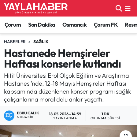
Alaca Haberleri
Çorum Nöbetçi Eczaneler
Çorum
Son Dakika
Osmancık
Çorum FK
Resmi
Bayat Haberleri
Çorum Hava Durumu
HABERLER
SAĞLIK
Hastanede Hemşireler
Bilgi - Keşfet Haberleri
Çorum Namaz Vakitleri
Haftası konserle kutlandı
Bilim ve Teknoloji
Çorum Trafik Yoğunluk Haritası
Hitit Üniversitesi Erol Olçok Eğitim ve Araştırma
Hastanesi’nde, 12-18 Mayıs Hemşireler Haftası
Boğazkale Haberleri
TFF 1.Lig Puan Durumu ve Fikstür
kapsamında düzenlenen konser programı sağlık
çalışanlarına moral dolu anlar yaşattı.
Çorum Haberleri
Tüm Manşetler
EBRU ÇALIK
18.05.2026 - 14:59
1 DK
Çorum Son Dakika Haberleri
Son Dakika Haberleri
MUHABIR
YAYINLANMA
OKUNMA SÜRESI
Dodurga Haberleri
Haber Arşivi