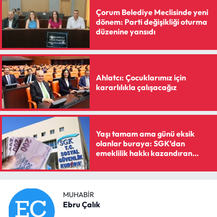
Çorum Belediye Meclisinde yeni
dönem: Parti değişikliği oturma
düzenine yansıdı
Ahlatcı: Çocuklarımız için
kararlılıkla çalışacağız
Yaşı tamam ama günü eksik
olanlar buraya: SGK’dan
emeklilik hakkı kazandıran
reçete
MUHABIR
Ebru Çalık