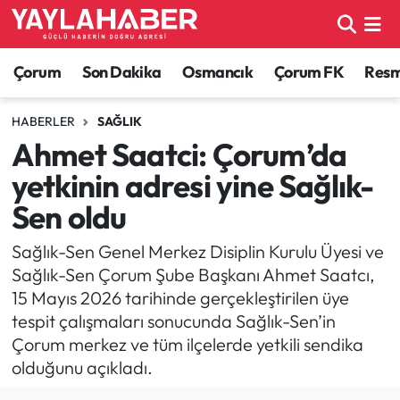
Alaca Haberleri
Çorum Nöbetçi Eczaneler
Çorum
Son Dakika
Osmancık
Çorum FK
Resmi
Bayat Haberleri
Çorum Hava Durumu
HABERLER
SAĞLIK
Ahmet Saatci: Çorum’da
Bilgi - Keşfet Haberleri
Çorum Namaz Vakitleri
yetkinin adresi yine Sağlık-
Bilim ve Teknoloji
Çorum Trafik Yoğunluk Haritası
Sen oldu
Boğazkale Haberleri
TFF 1.Lig Puan Durumu ve Fikstür
Sağlık-Sen Genel Merkez Disiplin Kurulu Üyesi ve
Sağlık-Sen Çorum Şube Başkanı Ahmet Saatcı,
Çorum Haberleri
Tüm Manşetler
15 Mayıs 2026 tarihinde gerçekleştirilen üye
tespit çalışmaları sonucunda Sağlık-Sen’in
Çorum Son Dakika Haberleri
Son Dakika Haberleri
Çorum merkez ve tüm ilçelerde yetkili sendika
olduğunu açıkladı.
Dodurga Haberleri
Haber Arşivi