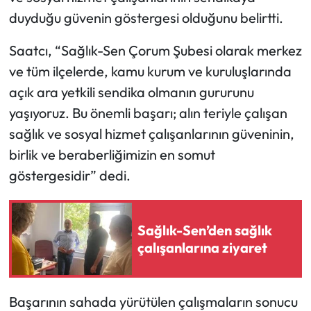
duyduğu güvenin göstergesi olduğunu belirtti.
Mecitözü Haberleri
Saatcı, “Sağlık-Sen Çorum Şubesi olarak merkez
Oğuzlar Haberleri
ve tüm ilçelerde, kamu kurum ve kuruluşlarında
açık ara yetkili sendika olmanın gururunu
Ortaköy Haberleri
yaşıyoruz. Bu önemli başarı; alın teriyle çalışan
sağlık ve sosyal hizmet çalışanlarının güveninin,
Osmancık Haberleri
birlik ve beraberliğimizin en somut
Otomotiv
göstergesidir” dedi.
Resmi İlan
Sağlık-Sen’den sağlık
Resmi Reklam
çalışanlarına ziyaret
Sağlık
Başarının sahada yürütülen çalışmaların sonucu