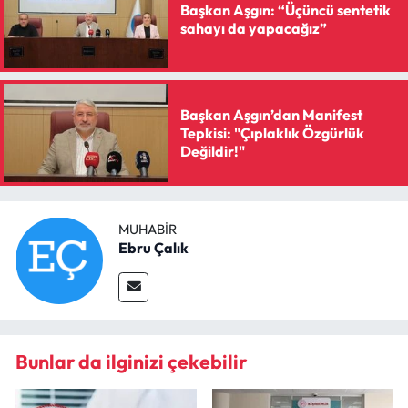
Başkan Aşgın: “Üçüncü sentetik
sahayı da yapacağız”
Başkan Aşgın’dan Manifest
Tepkisi: "Çıplaklık Özgürlük
Değildir!"
MUHABIR
Ebru Çalık
Bunlar da ilginizi çekebilir