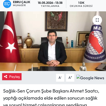
EBRU ÇALIK
18.05.2026 - 13:38
1 DK
MUHABIR
YAYINLANMA
OKUNMA SÜRESI
Eğitim
Ekonomi
Güncel
İskilip Haberleri
Kargı Haberleri
Kimdir?
Paylaş
-
+
A
A
Kültür Sanat
Sağlık-Sen Çorum Şube Başkanı Ahmet Saatcı,
Laçin Haberleri
yaptığı açıklamada elde edilen sonucun sağlık
ve sosyal hizmet çalışanlarının sendikaya
Magazin