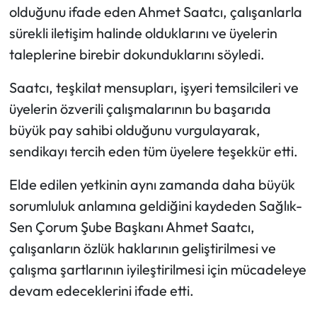
Siyaset
olduğunu ifade eden Ahmet Saatcı, çalışanlarla
sürekli iletişim halinde olduklarını ve üyelerin
Spor
taleplerine birebir dokunduklarını söyledi.
Sungurlu Haberleri
Saatcı, teşkilat mensupları, işyeri temsilcileri ve
üyelerin özverili çalışmalarının bu başarıda
Turizm
büyük pay sahibi olduğunu vurgulayarak,
Uğurludağ Haberleri
sendikayı tercih eden tüm üyelere teşekkür etti.
Elde edilen yetkinin aynı zamanda daha büyük
Yaşam
sorumluluk anlamına geldiğini kaydeden Sağlık-
Yayla Haber
Sen Çorum Şube Başkanı Ahmet Saatcı,
çalışanların özlük haklarının geliştirilmesi ve
Yemek Tarifleri
çalışma şartlarının iyileştirilmesi için mücadeleye
devam edeceklerini ifade etti.
Yerel Haberler