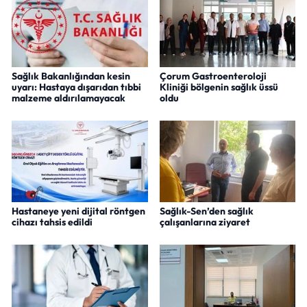
Sağlık Bakanlığından kesin
Çorum Gastroenteroloji
uyarı: Hastaya dışarıdan tıbbi
Kliniği bölgenin sağlık üssü
malzeme aldırılamayacak
oldu
Hastaneye yeni dijital röntgen
Sağlık-Sen’den sağlık
cihazı tahsis edildi
çalışanlarına ziyaret