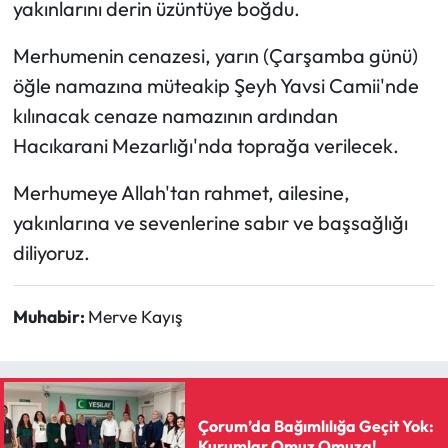
yakınlarını derin üzüntüye boğdu.
Mecitözü Haberleri
Merhumenin cenazesi, yarın (Çarşamba günü)
öğle namazına müteakip Şeyh Yavsi Camii'nde
Oğuzlar Haberleri
kılınacak cenaze namazının ardından
Hacıkarani Mezarlığı'nda toprağa verilecek.
Ortaköy Haberleri
Merhumeye Allah'tan rahmet, ailesine,
Osmancık Haberleri
yakınlarına ve sevenlerine sabır ve başsağlığı
Otomotiv
diliyoruz.
Resmi İlan
Muhabir:
Merve Kayış
Resmi Reklam
Sağlık
Çorum’da Bağımlılığa Geçit Yok:
Kurumlar Omuz Omuza!