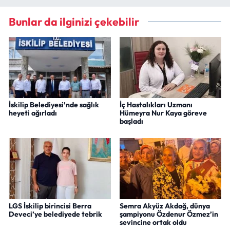
Bunlar da ilginizi çekebilir
İskilip Belediyesi’nde sağlık
İç Hastalıkları Uzmanı
heyeti ağırladı
Hümeyra Nur Kaya göreve
başladı
LGS İskilip birincisi Berra
Semra Akyüz Akdağ, dünya
Deveci’ye belediyede tebrik
şampiyonu Özdenur Özmez’in
sevincine ortak oldu