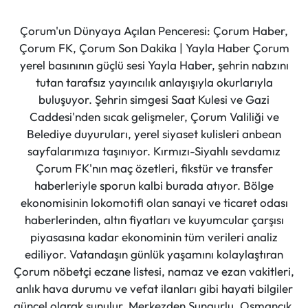
Çorum'un Dünyaya Açılan Penceresi: Çorum Haber,
Çorum FK, Çorum Son Dakika | Yayla Haber Çorum
yerel basınının güçlü sesi Yayla Haber, şehrin nabzını
tutan tarafsız yayıncılık anlayışıyla okurlarıyla
buluşuyor. Şehrin simgesi Saat Kulesi ve Gazi
Caddesi'nden sıcak gelişmeler, Çorum Valiliği ve
Belediye duyuruları, yerel siyaset kulisleri anbean
sayfalarımıza taşınıyor. Kırmızı-Siyahlı sevdamız
Çorum FK'nın maç özetleri, fikstür ve transfer
haberleriyle sporun kalbi burada atıyor. Bölge
ekonomisinin lokomotifi olan sanayi ve ticaret odası
haberlerinden, altın fiyatları ve kuyumcular çarşısı
piyasasına kadar ekonominin tüm verileri analiz
ediliyor. Vatandaşın günlük yaşamını kolaylaştıran
Çorum nöbetçi eczane listesi, namaz ve ezan vakitleri,
anlık hava durumu ve vefat ilanları gibi hayati bilgiler
güncel olarak sunulur. Merkezden Sungurlu, Osmancık,