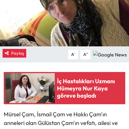
Eğitim
Ekonomi
Güncel
Paylaş
-
+
İskilip Haberleri
A
A
Kargı Haberleri
İç Hastalıkları Uzmanı
Kimdir?
Hümeyra Nur Kaya
göreve başladı
Kültür Sanat
Laçin Haberleri
Mürsel Çam, İsmail Çam ve Hakkı Çam'ın
anneleri olan Gülüstan Çam'ın vefatı, ailesi ve
Magazin