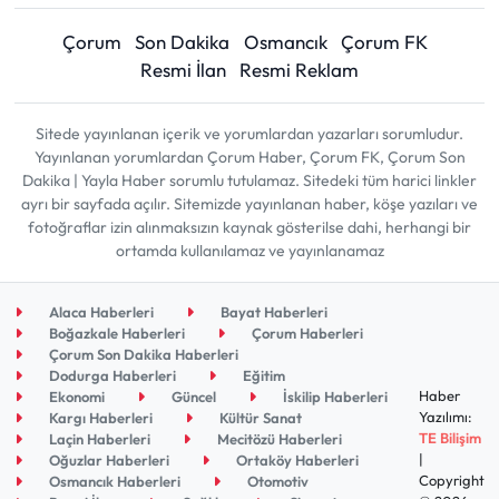
Çorum
Son Dakika
Osmancık
Çorum FK
Resmi İlan
Resmi Reklam
Sitede yayınlanan içerik ve yorumlardan yazarları sorumludur.
Yayınlanan yorumlardan Çorum Haber, Çorum FK, Çorum Son
Dakika | Yayla Haber sorumlu tutulamaz. Sitedeki tüm harici linkler
ayrı bir sayfada açılır. Sitemizde yayınlanan haber, köşe yazıları ve
fotoğraflar izin alınmaksızın kaynak gösterilse dahi, herhangi bir
ortamda kullanılamaz ve yayınlanamaz
Alaca Haberleri
Bayat Haberleri
Boğazkale Haberleri
Çorum Haberleri
Çorum Son Dakika Haberleri
Dodurga Haberleri
Eğitim
Haber
Ekonomi
Güncel
İskilip Haberleri
Yazılımı:
Kargı Haberleri
Kültür Sanat
TE Bilişim
Laçin Haberleri
Mecitözü Haberleri
|
Oğuzlar Haberleri
Ortaköy Haberleri
Copyright
Osmancık Haberleri
Otomotiv