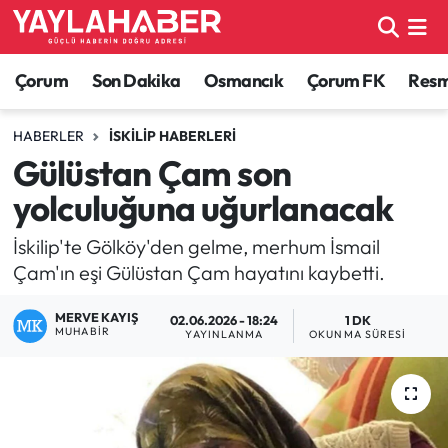
Alaca Haberleri
Çorum Nöbetçi Eczaneler
Çorum
Son Dakika
Osmancık
Çorum FK
Resmi
Bayat Haberleri
Çorum Hava Durumu
HABERLER
İSKILIP HABERLERI
Gülüstan Çam son
Bilgi - Keşfet Haberleri
Çorum Namaz Vakitleri
yolculuğuna uğurlanacak
Bilim ve Teknoloji
Çorum Trafik Yoğunluk Haritası
İskilip'te Gölköy'den gelme, merhum İsmail
Çam'ın eşi Gülüstan Çam hayatını kaybetti.
Boğazkale Haberleri
TFF 1.Lig Puan Durumu ve Fikstür
MERVE KAYIŞ
02.06.2026 - 18:24
1 DK
Çorum Haberleri
Tüm Manşetler
MUHABIR
YAYINLANMA
OKUNMA SÜRESI
Çorum Son Dakika Haberleri
Son Dakika Haberleri
Dodurga Haberleri
Haber Arşivi