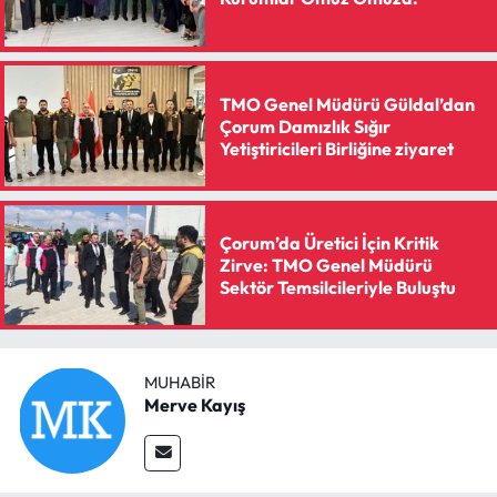
Siyaset
Spor
TMO Genel Müdürü Güldal’dan
Sungurlu Haberleri
Çorum Damızlık Sığır
Yetiştiricileri Birliğine ziyaret
Turizm
Uğurludağ Haberleri
Çorum’da Üretici İçin Kritik
Zirve: TMO Genel Müdürü
Sektör Temsilcileriyle Buluştu
Yaşam
Yayla Haber
MUHABIR
Yemek Tarifleri
Merve Kayış
Yerel Haberler