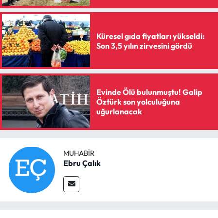
Siyaset
Spor
Küresel gıda fiyatları yükseldi:
Son 3,5 yılın zirvesini gördü
Sungurlu Haberleri
Turizm
Evinde Ölü bulunmuştu! Galip
Öztürk son yolculuğuna
Uğurludağ Haberleri
uğurlanacak
Yaşam
Yayla Haber
MUHABIR
Ebru Çalık
Yemek Tarifleri
Yerel Haberler