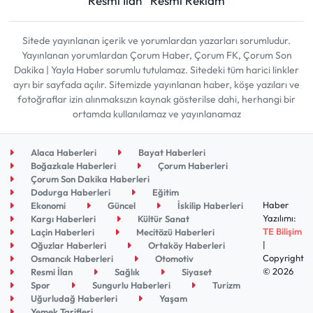
Resmi İlan
Resmi Reklam
Sitede yayınlanan içerik ve yorumlardan yazarları sorumludur.
Yayınlanan yorumlardan Çorum Haber, Çorum FK, Çorum Son
Dakika | Yayla Haber sorumlu tutulamaz. Sitedeki tüm harici linkler
ayrı bir sayfada açılır. Sitemizde yayınlanan haber, köşe yazıları ve
fotoğraflar izin alınmaksızın kaynak gösterilse dahi, herhangi bir
ortamda kullanılamaz ve yayınlanamaz
Alaca Haberleri
Bayat Haberleri
Boğazkale Haberleri
Çorum Haberleri
Çorum Son Dakika Haberleri
Dodurga Haberleri
Eğitim
Haber
Ekonomi
Güncel
İskilip Haberleri
Yazılımı:
Kargı Haberleri
Kültür Sanat
TE Bilişim
Laçin Haberleri
Mecitözü Haberleri
|
Oğuzlar Haberleri
Ortaköy Haberleri
Copyright
Osmancık Haberleri
Otomotiv
© 2026
Resmi İlan
Sağlık
Siyaset
Spor
Sungurlu Haberleri
Turizm
Uğurludağ Haberleri
Yaşam
Yemek Tarifleri