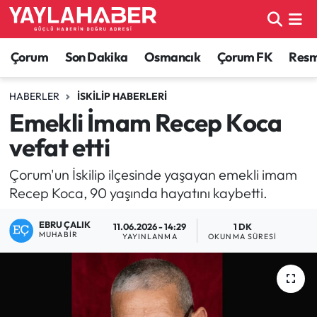
Alaca Haberleri
Çorum Nöbetçi Eczaneler
Çorum
Son Dakika
Osmancık
Çorum FK
Resmi
Bayat Haberleri
Çorum Hava Durumu
HABERLER
İSKILIP HABERLERI
Emekli İmam Recep Koca
Bilgi - Keşfet Haberleri
Çorum Namaz Vakitleri
vefat etti
Bilim ve Teknoloji
Çorum Trafik Yoğunluk Haritası
Çorum'un İskilip ilçesinde yaşayan emekli imam
Recep Koca, 90 yaşında hayatını kaybetti.
Boğazkale Haberleri
TFF 1.Lig Puan Durumu ve Fikstür
EBRU ÇALIK
11.06.2026 - 14:29
1 DK
Çorum Haberleri
Tüm Manşetler
MUHABIR
YAYINLANMA
OKUNMA SÜRESI
Çorum Son Dakika Haberleri
Son Dakika Haberleri
Dodurga Haberleri
Haber Arşivi