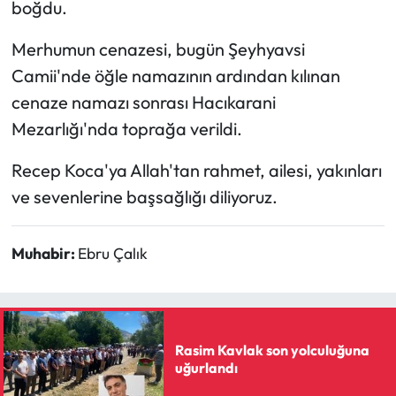
boğdu.
Mecitözü Haberleri
Merhumun cenazesi, bugün Şeyhyavsi
Camii'nde öğle namazının ardından kılınan
Oğuzlar Haberleri
cenaze namazı sonrası Hacıkarani
Mezarlığı'nda toprağa verildi.
Ortaköy Haberleri
Recep Koca'ya Allah'tan rahmet, ailesi, yakınları
Osmancık Haberleri
ve sevenlerine başsağlığı diliyoruz.
Otomotiv
Muhabir:
Ebru Çalık
Resmi İlan
Resmi Reklam
Rasim Kavlak son yolculuğuna
Sağlık
uğurlandı