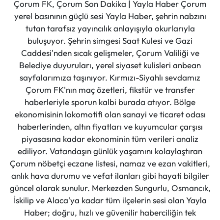
Çorum FK, Çorum Son Dakika | Yayla Haber Çorum
yerel basınının güçlü sesi Yayla Haber, şehrin nabzını
tutan tarafsız yayıncılık anlayışıyla okurlarıyla
buluşuyor. Şehrin simgesi Saat Kulesi ve Gazi
Caddesi'nden sıcak gelişmeler, Çorum Valiliği ve
Belediye duyuruları, yerel siyaset kulisleri anbean
sayfalarımıza taşınıyor. Kırmızı-Siyahlı sevdamız
Çorum FK'nın maç özetleri, fikstür ve transfer
haberleriyle sporun kalbi burada atıyor. Bölge
ekonomisinin lokomotifi olan sanayi ve ticaret odası
haberlerinden, altın fiyatları ve kuyumcular çarşısı
piyasasına kadar ekonominin tüm verileri analiz
ediliyor. Vatandaşın günlük yaşamını kolaylaştıran
Çorum nöbetçi eczane listesi, namaz ve ezan vakitleri,
anlık hava durumu ve vefat ilanları gibi hayati bilgiler
güncel olarak sunulur. Merkezden Sungurlu, Osmancık,
İskilip ve Alaca'ya kadar tüm ilçelerin sesi olan Yayla
Haber; doğru, hızlı ve güvenilir haberciliğin tek