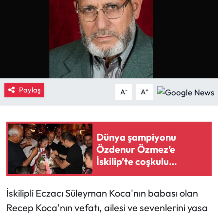
Eğitim
Ekonomi
Güncel
Paylaş
-
+
İskilip Haberleri
A
A
Kargı Haberleri
Dünya şampiyonu
Kimdir?
Özdenur Özmez’e
İskilip’te coşkulu
Kültür Sanat
karşılama
Laçin Haberleri
İskilipli Eczacı Süleyman Koca'nın babası olan
Recep Koca'nın vefatı, ailesi ve sevenlerini yasa
Magazin