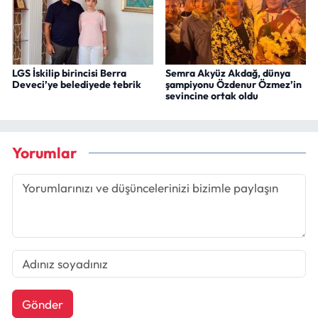
LGS İskilip birincisi Berra
Semra Akyüz Akdağ, dünya
Deveci’ye belediyede tebrik
şampiyonu Özdenur Özmez’in
sevincine ortak oldu
Yorumlar
Gönder