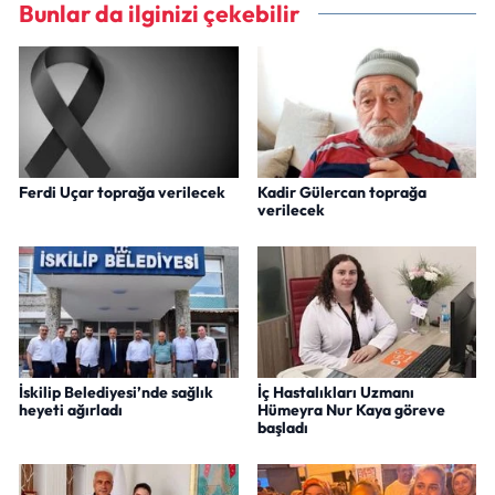
Bunlar da ilginizi çekebilir
Ferdi Uçar toprağa verilecek
Kadir Gülercan toprağa
verilecek
İskilip Belediyesi’nde sağlık
İç Hastalıkları Uzmanı
heyeti ağırladı
Hümeyra Nur Kaya göreve
başladı