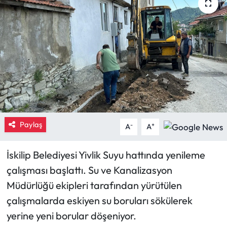
Eğitim
Ekonomi
Güncel
İskilip Haberleri
Kargı Haberleri
Paylaş
-
+
A
A
Kimdir?
İskilip Belediyesi Yivlik Suyu hattında yenileme
çalışması başlattı. Su ve Kanalizasyon
Kültür Sanat
Müdürlüğü ekipleri tarafından yürütülen
Laçin Haberleri
çalışmalarda eskiyen su boruları sökülerek
yerine yeni borular döşeniyor.
Magazin