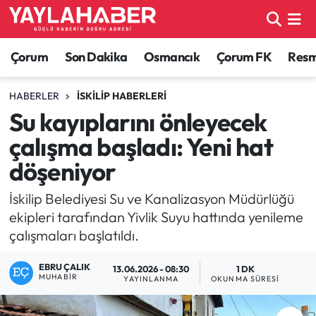
Alaca Haberleri
Çorum Nöbetçi Eczaneler
Çorum
Son Dakika
Osmancık
Çorum FK
Resmi
Bayat Haberleri
Çorum Hava Durumu
HABERLER
İSKILIP HABERLERI
Su kayıplarını önleyecek
Bilgi - Keşfet Haberleri
Çorum Namaz Vakitleri
çalışma başladı: Yeni hat
Bilim ve Teknoloji
Çorum Trafik Yoğunluk Haritası
döşeniyor
Boğazkale Haberleri
TFF 1.Lig Puan Durumu ve Fikstür
İskilip Belediyesi Su ve Kanalizasyon Müdürlüğü
ekipleri tarafından Yivlik Suyu hattında yenileme
Çorum Haberleri
Tüm Manşetler
çalışmaları başlatıldı.
EBRU ÇALIK
Çorum Son Dakika Haberleri
Son Dakika Haberleri
13.06.2026 - 08:30
1 DK
MUHABIR
YAYINLANMA
OKUNMA SÜRESI
Dodurga Haberleri
Haber Arşivi