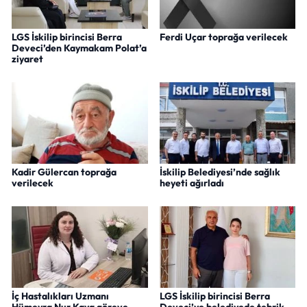
LGS İskilip birincisi Berra
Ferdi Uçar toprağa verilecek
Deveci’den Kaymakam Polat’a
ziyaret
Kadir Gülercan toprağa
İskilip Belediyesi’nde sağlık
verilecek
heyeti ağırladı
İç Hastalıkları Uzmanı
LGS İskilip birincisi Berra