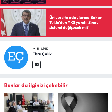
Üniversite adaylarına Bakan
Tekin’den YKS yanıtı: Sınav
sistemi değişecek mi?
MUHABIR
Ebru Çalık
Bunlar da ilginizi çekebilir