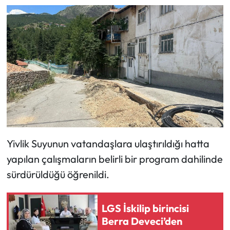
Mecitözü Haberleri
Oğuzlar Haberleri
Ortaköy Haberleri
Osmancık Haberleri
Otomotiv
Yivlik Suyunun vatandaşlara ulaştırıldığı hatta
Resmi İlan
yapılan çalışmaların belirli bir program dahilinde
sürdürüldüğü öğrenildi.
Resmi Reklam
Sağlık
LGS İskilip birincisi
Berra Deveci’den