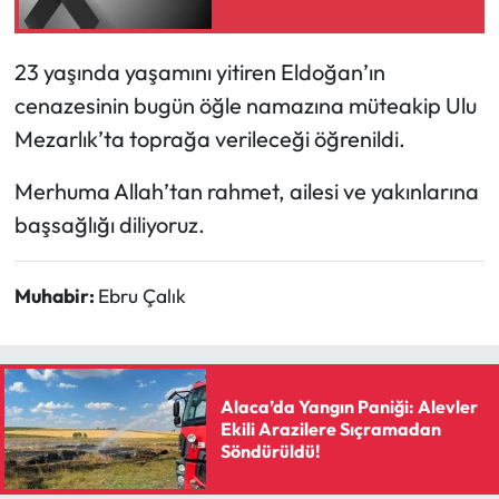
Mecitözü Haberleri
23 yaşında yaşamını yitiren Eldoğan’ın
cenazesinin bugün öğle namazına müteakip Ulu
Oğuzlar Haberleri
Mezarlık’ta toprağa verileceği öğrenildi.
Ortaköy Haberleri
Merhuma Allah’tan rahmet, ailesi ve yakınlarına
Osmancık Haberleri
başsağlığı diliyoruz.
Otomotiv
Muhabir:
Ebru Çalık
Resmi İlan
Resmi Reklam
Alaca’da Yangın Paniği: Alevler
Ekili Arazilere Sıçramadan
Sağlık
Söndürüldü!