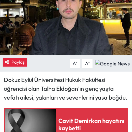
Eğitim
Ekonomi
Güncel
İskilip Haberleri
Paylaş
-
+
A
A
Kargı Haberleri
Dokuz Eylül Üniversitesi Hukuk Fakültesi
Kimdir?
öğrencisi olan Talha Eldoğan’ın genç yaşta
vefatı ailesi, yakınları ve sevenlerini yasa boğdu.
Kültür Sanat
Laçin Haberleri
Cavit Demirkan hayatını
kaybetti
Magazin