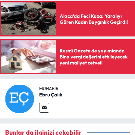
Siyaset
Alaca’da Feci Kaza: Yaralıyı
Spor
Gören Kadın Baygınlık Geçirdi!
Sungurlu Haberleri
Turizm
Resmî Gazete'de yayımlandı:
Bina vergi değerini etkileyecek
yeni maliyet cetveli
Uğurludağ Haberleri
Yaşam
MUHABIR
Yayla Haber
Ebru Çalık
Yemek Tarifleri
Yerel Haberler
Bunlar da ilginizi çekebilir