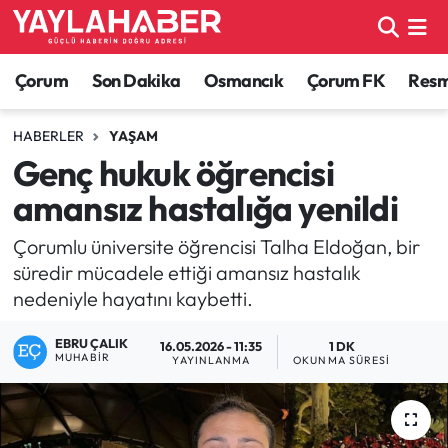
Alaca Haberleri
Çorum Nöbetçi Eczaneler
Çorum
Son Dakika
Osmancık
Çorum FK
Resmi
Bayat Haberleri
Çorum Hava Durumu
HABERLER
YAŞAM
Genç hukuk öğrencisi
Bilgi - Keşfet Haberleri
Çorum Namaz Vakitleri
amansız hastalığa yenildi
Bilim ve Teknoloji
Çorum Trafik Yoğunluk Haritası
Çorumlu üniversite öğrencisi Talha Eldoğan, bir
süredir mücadele ettiği amansız hastalık
Boğazkale Haberleri
TFF 1.Lig Puan Durumu ve Fikstür
nedeniyle hayatını kaybetti.
Çorum Haberleri
Tüm Manşetler
EBRU ÇALIK
16.05.2026 - 11:35
1 DK
MUHABIR
YAYINLANMA
OKUNMA SÜRESI
Çorum Son Dakika Haberleri
Son Dakika Haberleri
Dodurga Haberleri
Haber Arşivi