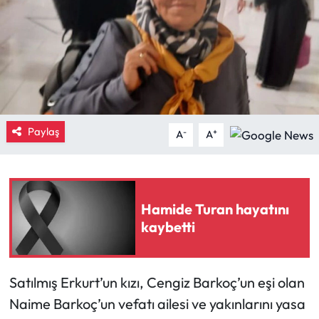
Eğitim
Ekonomi
Güncel
Paylaş
-
+
İskilip Haberleri
A
A
Kargı Haberleri
Kimdir?
Hamide Turan hayatını
kaybetti
Kültür Sanat
Laçin Haberleri
Satılmış Erkurt’un kızı, Cengiz Barkoç’un eşi olan
Naime Barkoç’un vefatı ailesi ve yakınlarını yasa
Magazin