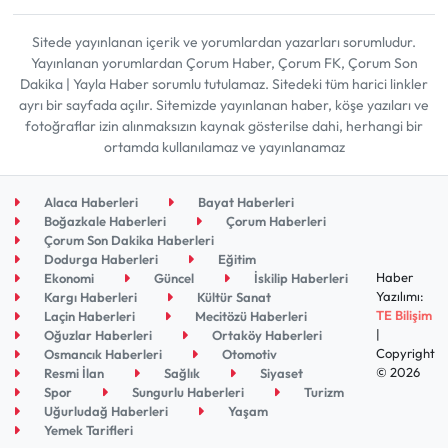
Sitede yayınlanan içerik ve yorumlardan yazarları sorumludur.
Yayınlanan yorumlardan Çorum Haber, Çorum FK, Çorum Son
Dakika | Yayla Haber sorumlu tutulamaz. Sitedeki tüm harici linkler
ayrı bir sayfada açılır. Sitemizde yayınlanan haber, köşe yazıları ve
fotoğraflar izin alınmaksızın kaynak gösterilse dahi, herhangi bir
ortamda kullanılamaz ve yayınlanamaz
Alaca Haberleri
Bayat Haberleri
Boğazkale Haberleri
Çorum Haberleri
Çorum Son Dakika Haberleri
Dodurga Haberleri
Eğitim
Haber
Ekonomi
Güncel
İskilip Haberleri
Yazılımı:
Kargı Haberleri
Kültür Sanat
TE Bilişim
Laçin Haberleri
Mecitözü Haberleri
|
Oğuzlar Haberleri
Ortaköy Haberleri
Copyright
Osmancık Haberleri
Otomotiv
© 2026
Resmi İlan
Sağlık
Siyaset
Spor
Sungurlu Haberleri
Turizm
Uğurludağ Haberleri
Yaşam
Yemek Tarifleri