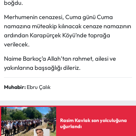
boğdu.
Mecitözü Haberleri
Merhumenin cenazesi, Cuma günü Cuma
namazına müteakip kılınacak cenaze namazının
Oğuzlar Haberleri
ardından Karapürçek Köyü’nde toprağa
verilecek.
Ortaköy Haberleri
Naime Barkoç’a Allah’tan rahmet, ailesi ve
Osmancık Haberleri
yakınlarına başsağlığı dileriz.
Otomotiv
Muhabir:
Ebru Çalık
Resmi İlan
Resmi Reklam
Rasim Kavlak son yolculuğuna
Sağlık
uğurlandı