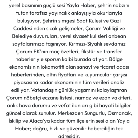
yerel basınının güçlü sesi Yayla Haber, şehrin nabzını
tutan tarafsız yayıncılık anlayışıyla okurlarıyla
buluşuyor. Şehrin simgesi Saat Kulesi ve Gazi
Caddesi'nden sıcak gelişmeler, Çorum Valiliği ve
Belediye duyuruları, yerel siyaset kulisleri anbean
sayfalarımıza taşınıyor. Kırmızı-Siyahlı sevdamız
Çorum FK'nın maç özetleri, fikstür ve transfer
haberleriyle sporun kalbi burada atıyor. Bölge
ekonomisinin lokomotifi olan sanayi ve ticaret odası
haberlerinden, altın fiyatları ve kuyumcular çarşısı
piyasasına kadar ekonominin tüm verileri analiz
ediliyor. Vatandaşın günlük yaşamını kolaylaştıran
Çorum nöbetçi eczane listesi, namaz ve ezan vakitleri,
anlık hava durumu ve vefat ilanları gibi hayati bilgiler
güncel olarak sunulur. Merkezden Sungurlu, Osmancık,
İskilip ve Alaca'ya kadar tüm ilçelerin sesi olan Yayla
Haber; doğru, hızlı ve güvenilir haberciliğin tek
adresidir.