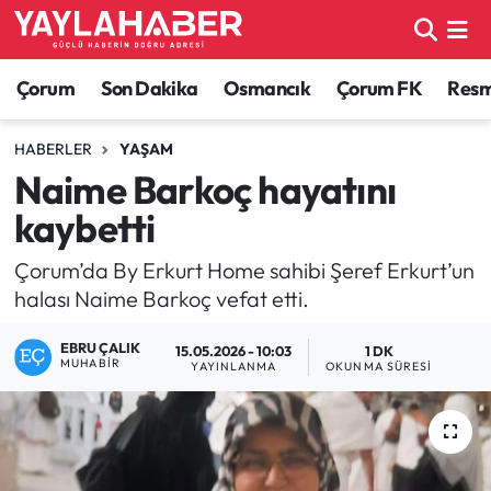
Alaca Haberleri
Çorum Nöbetçi Eczaneler
Çorum
Son Dakika
Osmancık
Çorum FK
Resmi
Bayat Haberleri
Çorum Hava Durumu
HABERLER
YAŞAM
Naime Barkoç hayatını
Bilgi - Keşfet Haberleri
Çorum Namaz Vakitleri
kaybetti
Bilim ve Teknoloji
Çorum Trafik Yoğunluk Haritası
Çorum’da By Erkurt Home sahibi Şeref Erkurt’un
halası Naime Barkoç vefat etti.
Boğazkale Haberleri
TFF 1.Lig Puan Durumu ve Fikstür
EBRU ÇALIK
15.05.2026 - 10:03
1 DK
Çorum Haberleri
Tüm Manşetler
MUHABIR
YAYINLANMA
OKUNMA SÜRESI
Çorum Son Dakika Haberleri
Son Dakika Haberleri
Dodurga Haberleri
Haber Arşivi