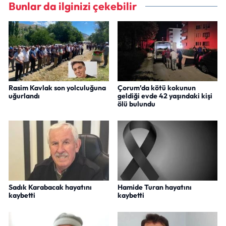
Bunlar da ilginizi çekebilir
Rasim Kavlak son yolculuğuna
Çorum’da kötü kokunun
uğurlandı
geldiği evde 42 yaşındaki kişi
ölü bulundu
Sadık Karabacak hayatını
Hamide Turan hayatını
kaybetti
kaybetti