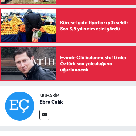
Siyaset
Spor
Küresel gıda fiyatları yükseldi:
Son 3,5 yılın zirvesini gördü
Sungurlu Haberleri
Turizm
Evinde Ölü bulunmuştu! Galip
Öztürk son yolculuğuna
Uğurludağ Haberleri
uğurlanacak
Yaşam
Yayla Haber
MUHABIR
Ebru Çalık
Yemek Tarifleri
Yerel Haberler