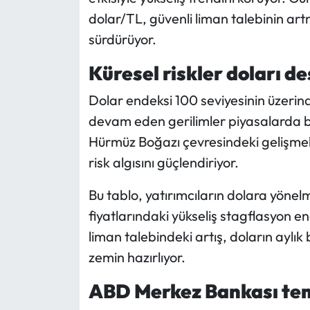
dolar/TL, güvenli liman talebinin artm
Mecitözü Haberleri
sürdürüyor.
Oğuzlar Haberleri
Küresel riskler doları de
Dolar endeksi 100 seviyesinin üzeri
Ortaköy Haberleri
devam eden gerilimler piyasalarda beli
Osmancık Haberleri
Hürmüz Boğazı çevresindeki gelişmeler
risk algısını güçlendiriyor.
Otomotiv
Bu tablo, yatırımcıların dolara yönel
Resmi İlan
fiyatlarındaki yükseliş stagflasyon en
liman talebindeki artış, doların ayl
Resmi Reklam
zemin hazırlıyor.
Sağlık
ABD Merkez Bankası tem