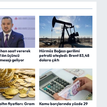
ahan saat vererek
Hürmüz Boğazı gerilimi
ılın üçüncü
petrolü ateşledi: Brent 83,48
mesajı geliyor
dolara çıktı
altın fiyatları: Gram
Kamu borçlarında yüzde 29