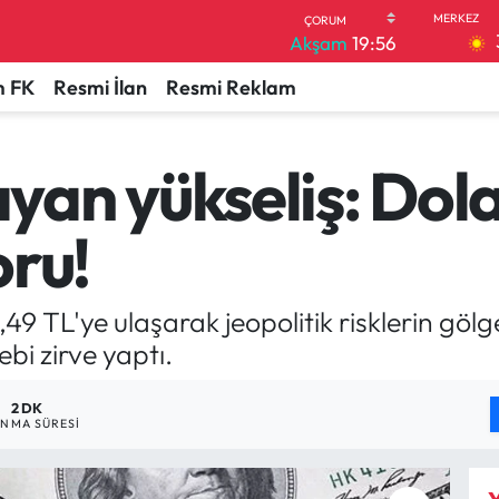
Akşam
19:56
 FK
Resmi İlan
Resmi Reklam
an yükseliş: Dol
oru!
,49 TL'ye ulaşarak jeopolitik risklerin göl
bi zirve yaptı.
2 DK
NMA SÜRESI