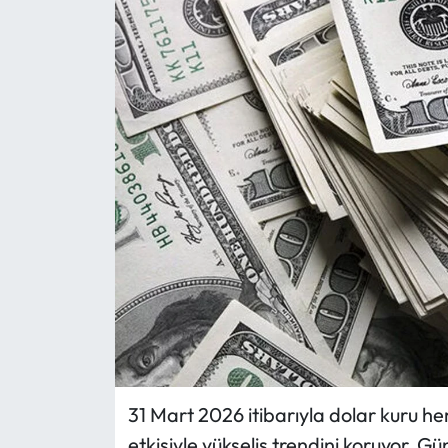
Eğitim
Ekonomi
Güncel
İskilip Haberleri
Kargı Haberleri
Kimdir?
Kültür Sanat
Laçin Haberleri
31 Mart 2026 itibarıyla dolar kuru h
etkisiyle yükseliş trendini koruyor. G
Magazin