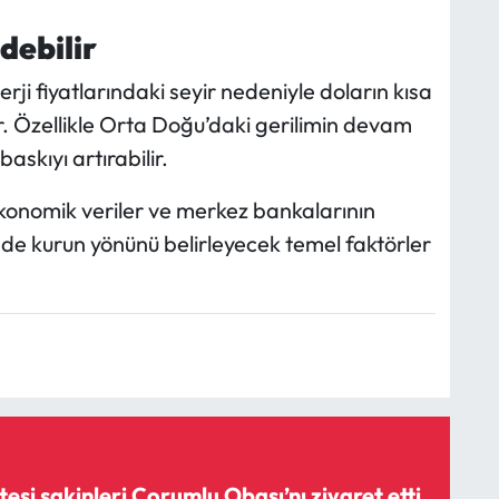
debilir
rji fiyatlarındaki seyir nedeniyle doların kısa
r. Özellikle Orta Doğu’daki gerilimin devam
askıyı artırabilir.
konomik veriler ve merkez bankalarının
de kurun yönünü belirleyecek temel faktörler
tesi sakinleri Çorumlu Obası’nı ziyaret etti