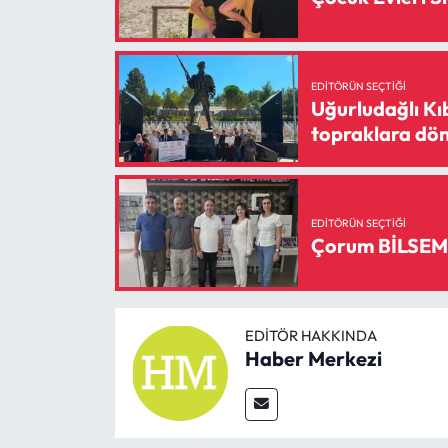
EDITÖRÜN SEÇTIĞI
Uğurludağlı Kıb
topraklara dö
EDITÖRÜN SEÇTIĞI
Çorum BİLSEM 
EDITÖR HAKKINDA
Haber Merkezi