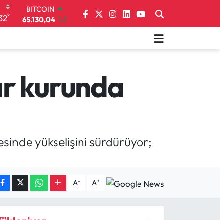
DOLAR
°
32
47,7106
0.17
EURO
55,1652
0.27
STERLİN
64,4046
0.35
GRAM ALTIN
ar kurunda
6618.49
2.12
BİST100
13.773
-19
BITCOIN
65.130,04
1.2
gesinde yükselişini sürdürüyor;
-
+
A
A