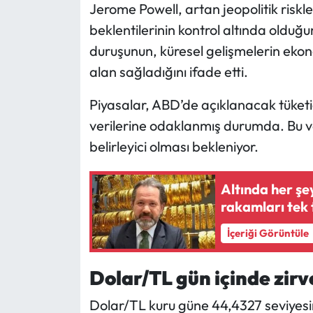
Siyaset
Jerome Powell, artan jeopolitik risk
beklentilerinin kontrol altında olduğun
Spor
duruşunun, küresel gelişmelerin ekono
alan sağladığını ifade etti.
Sungurlu Haberleri
Piyasalar, ABD’de açıklanacak tüketic
Turizm
verilerine odaklanmış durumda. Bu ve
belirleyici olması bekleniyor.
Uğurludağ Haberleri
Yaşam
Altında her şe
rakamları tek 
Yayla Haber
İçeriği Görüntüle
Yemek Tarifleri
Dolar/TL gün içinde zirv
Yerel Haberler
Dolar/TL kuru güne 44,4327 seviyesi