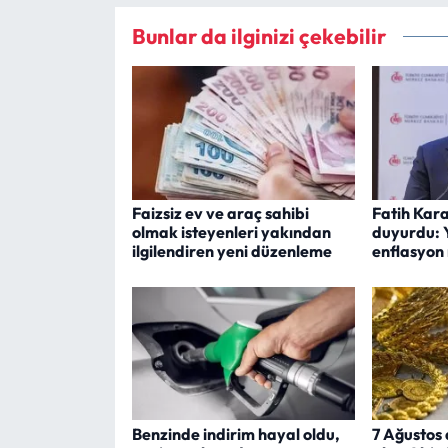
Bunlar da ilginizi çekebilir
Faizsiz ev ve araç sahibi
Fatih Kar
olmak isteyenleri yakından
duyurdu: Y
ilgilendiren yeni düzenleme
enflasyon 
Benzinde indirim hayal oldu,
7 Ağustos 