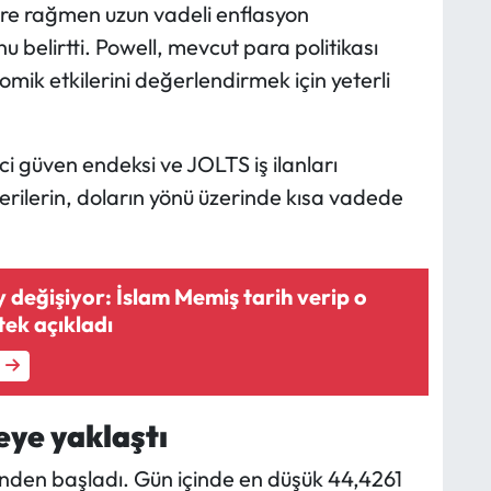
lere rağmen uzun vadeli enflasyon
u belirtti. Powell, mevcut para politikası
mik etkilerini değerlendirmek için yeterli
i güven endeksi ve JOLTS iş ilanları
rilerin, doların yönü üzerinde kısa vadede
y değişiyor: İslam Memiş tarih verip o
tek açıkladı
eye yaklaştı
nden başladı. Gün içinde en düşük 44,4261