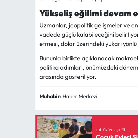
Yükseliş eğilimi devam e
Uzmanlar, jeopolitik gelişmeler ve ene
vadede güçlü kalabileceğini belirtiyo
etmesi, dolar üzerindeki yukarı yönlü b
Bununla birlikte açıklanacak makroe
politika adımları, önümüzdeki dönem
arasında gösteriliyor.
Muhabir:
Haber Merkezi
EDITÖRÜN SEÇTIĞI
Çocuk Evleri Si