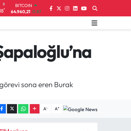
BITCOIN
°
18
64.960,21
0.87
DOLAR
47,7436
0.18
EURO
55,2510
0.32
STERLİN
apaloğlu’na
64,4811
0.38
GRAM ALTIN
6648.99
2.59
BİST100
13.779
-14
 görevi sona eren Burak
-
+
A
A