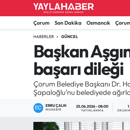
Alaca Haberleri
Çorum Nöbetçi Eczaneler
Çorum
Son Dakika
Osmancık
Çorum
Bayat Haberleri
Çorum Hava Durumu
HABERLER
GÜNCEL
Başkan Aşgı
Bilgi - Keşfet Haberleri
Çorum Namaz Vakitleri
başarı dileği
Bilim ve Teknoloji
Çorum Trafik Yoğunluk Haritası
Boğazkale Haberleri
TFF 1.Lig Puan Durumu ve Fikstür
Çorum Belediye Başkanı Dr. Ha
Şapaloğlu’nu belediyede ağırla
Çorum Haberleri
Tüm Manşetler
EBRU ÇALIK
25.06.2026 - 08:00
1
MUHABIR
Çorum Son Dakika Haberleri
Son Dakika Haberleri
YAYINLANMA
OKUNM
Dodurga Haberleri
Haber Arşivi