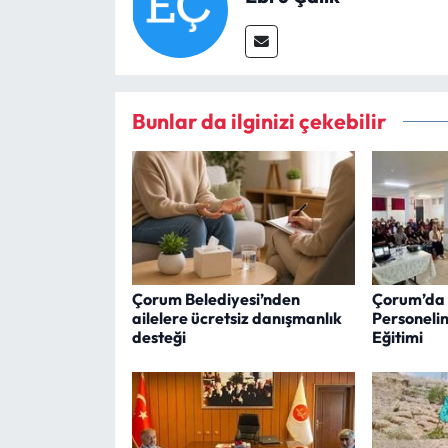
Bunlar da ilginizi çekebilir
Çorum Belediyesi’nden
Çorum’da 
ailelere ücretsiz danışmanlık
Personeli
desteği
Eğitimi