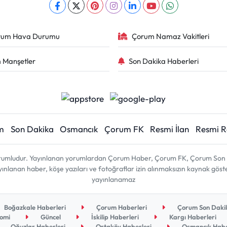
rum Hava Durumu
Çorum Namaz Vakitleri
 Manşetler
Son Dakika Haberleri
m
Son Dakika
Osmancık
Çorum FK
Resmi İlan
Resmi 
sorumludur. Yayınlanan yorumlardan Çorum Haber, Çorum FK, Çorum Son D
 yayınlanan haber, köşe yazıları ve fotoğraflar izin alınmaksızın kaynak gös
yayınlanamaz
Boğazkale Haberleri
Çorum Haberleri
Çorum Son Dakik
omi
Güncel
İskilip Haberleri
Kargı Haberleri
Oğuzlar Haberleri
Ortaköy Haberleri
Osmancık Habe