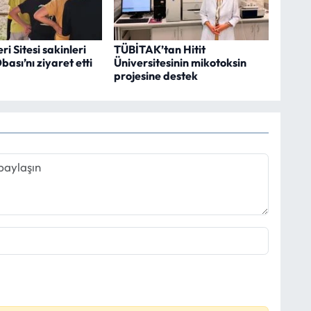
i Sitesi sakinleri
TÜBİTAK’tan Hitit
ası’nı ziyaret etti
Üniversitesinin mikotoksin
projesine destek