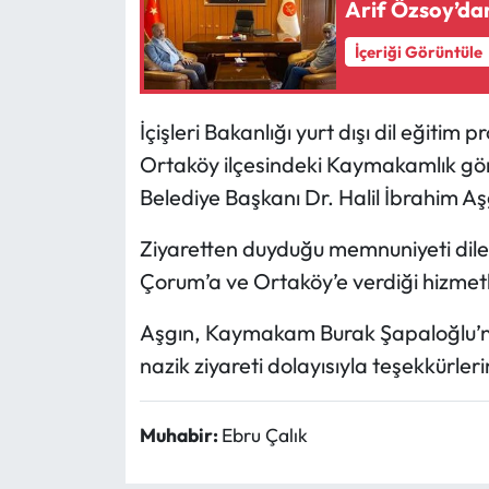
Arif Özsoy’dan
Mecitözü Haberleri
İçeriği Görüntüle
Oğuzlar Haberleri
İçişleri Bakanlığı yurt dışı dil eğiti
Ortaköy ilçesindeki Kaymakamlık gö
Ortaköy Haberleri
Belediye Başkanı Dr. Halil İbrahim Aş
Osmancık Haberleri
Ziyaretten duyduğu memnuniyeti dile
Otomotiv
Çorum’a ve Ortaköy’e verdiği hizmetl
Resmi İlan
Aşgın, Kaymakam Burak Şapaloğlu’na
nazik ziyareti dolayısıyla teşekkürlerini
Resmi Reklam
Muhabir:
Ebru Çalık
Sağlık