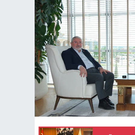
Eğitim
Ekonomi
Güncel
İskilip Haberleri
Kargı Haberleri
Kimdir?
Kültür Sanat
Laçin Haberleri
Magazin