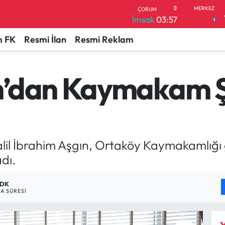
İmsak
03:57
 FK
Resmi İlan
Resmi Reklam
n’dan Kaymakam Ş
lil İbrahim Aşgın, Ortaköy Kaymakamlığı
dı.
 DK
A SÜRESI