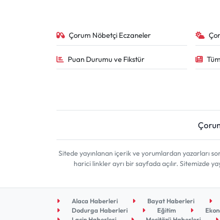
Çorum Nöbetçi Eczaneler
Ço
Puan Durumu ve Fikstür
Tüm
Çoru
Sitede yayınlanan içerik ve yorumlardan yazarları 
harici linkler ayrı bir sayfada açılır. Sitemizde
Alaca Haberleri
Bayat Haberleri
Dodurga Haberleri
Eğitim
Ekon
Laçin Haberleri
Mecitözü Haberleri