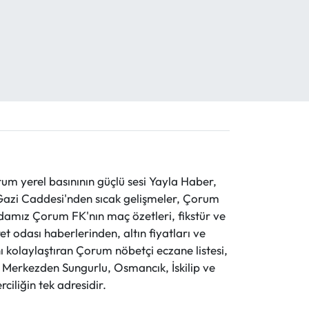
 yerel basınının güçlü sesi Yayla Haber,
ve Gazi Caddesi'nden sıcak gelişmeler, Çorum
evdamız Çorum FK'nın maç özetleri, fikstür ve
t odası haberlerinden, altın fiyatları ve
 kolaylaştıran Çorum nöbetçi eczane listesi,
r. Merkezden Sungurlu, Osmancık, İskilip ve
ciliğin tek adresidir.