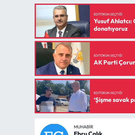
Siyaset
EDITÖRÜN SEÇTIĞI
Spor
Yusuf Ahlatcı: 
donatıyoruz
Sungurlu Haberleri
Turizm
EDITÖRÜN SEÇTIĞI
AK Parti Çorum 
Uğurludağ Haberleri
Yaşam
EDITÖRÜN SEÇTIĞI
Yayla Haber
Yemek Tarifleri
Yerel Haberler
MUHABIR
Ebru Çalık