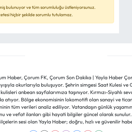
miş bulunuyor ve tüm sorumluluğu üstleniyorsunuz.
esi hiçbir şekilde sorumlu tutulamaz.
m Haber, Çorum FK, Çorum Son Dakika | Yayla Haber Çorum
layışıyla okurlarıyla buluşuyor. Şehrin simgesi Saat Kulesi 
et kulisleri anbean sayfalarımıza taşınıyor. Kırmızı-Siyahlı s
a atıyor. Bölge ekonomisinin lokomotifi olan sanayi ve ticare
nin tüm verileri analiz ediliyor. Vatandaşın günlük yaşamını
 ve vefat ilanları gibi hayati bilgiler güncel olarak sunulu
çelerin sesi olan Yayla Haber; doğru, hızlı ve güvenilir haber