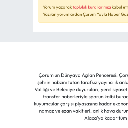
Yorum yazarak
topluluk kurallarımızı
kabul et
Yazılan yorumlardan Çorum Yayla Haber Gazet
Çorum'un Dünyaya Açılan Penceresi: Çoru
şehrin nabzını tutan tarafsız yayıncılık an
Valiliği ve Belediye duyuruları, yerel siyas
transfer haberleriyle sporun kalbi burad
kuyumcular çarşısı piyasasına kadar ekonomi
namaz ve ezan vakitleri, anlık hava durumu
Alaca'ya kadar tüm il