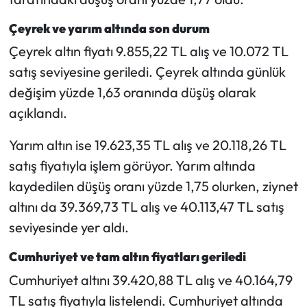
Siyaset
Çeyrek ve yarım altında son durum
Spor
Çeyrek altın fiyatı 9.855,22 TL alış ve 10.072 TL
satış seviyesine geriledi. Çeyrek altında günlük
Sungurlu Haberleri
değişim yüzde 1,63 oranında düşüş olarak
Turizm
açıklandı.
Yarım altın ise 19.623,35 TL alış ve 20.118,26 TL
Uğurludağ Haberleri
satış fiyatıyla işlem görüyor. Yarım altında
Yaşam
kaydedilen düşüş oranı yüzde 1,75 olurken, ziynet
altını da 39.369,73 TL alış ve 40.113,47 TL satış
Yayla Haber
seviyesinde yer aldı.
Yemek Tarifleri
Cumhuriyet ve tam altın fiyatları geriledi
Cumhuriyet altını 39.420,88 TL alış ve 40.164,79
Yerel Haberler
TL satış fiyatıyla listelendi. Cumhuriyet altında