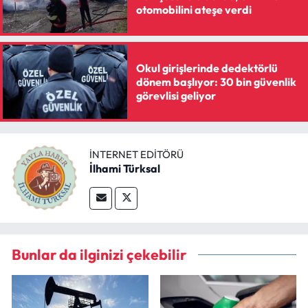
otomobilini ateşe verdi
Okul girişlerinde dedektörlü
dönem başlıyor: 30 bin güvenlik
görevlisi geliyor
İNTERNET EDITÖRÜ
İlhami Türksal
Bunlar da ilginizi çekebilir