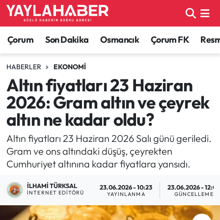
Alaca Haberleri
Çorum Nöbetçi Eczaneler
Çorum
Son Dakika
Osmancık
Çorum FK
Resmi
Bayat Haberleri
Çorum Hava Durumu
HABERLER
EKONOMI
Altın fiyatları 23 Haziran
Bilgi - Keşfet Haberleri
Çorum Namaz Vakitleri
2026: Gram altın ve çeyrek
Bilim ve Teknoloji
Çorum Trafik Yoğunluk Haritası
altın ne kadar oldu?
Boğazkale Haberleri
TFF 1.Lig Puan Durumu ve Fikstür
Altın fiyatları 23 Haziran 2026 Salı günü geriledi.
Gram ve ons altındaki düşüş, çeyrekten
Çorum Haberleri
Tüm Manşetler
Cumhuriyet altınına kadar fiyatlara yansıdı.
İLHAMI TÜRKSAL
Çorum Son Dakika Haberleri
Son Dakika Haberleri
23.06.2026 - 10:23
23.06.2026 - 12:0
İNTERNET EDITÖRÜ
YAYINLANMA
GÜNCELLEME
Dodurga Haberleri
Haber Arşivi