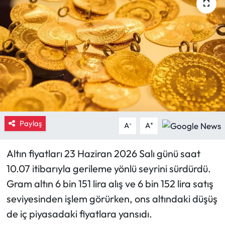
Eğitim
Ekonomi
Güncel
İskilip Haberleri
Kargı Haberleri
Paylaş
-
+
A
A
Kimdir?
Altın fiyatları 23 Haziran 2026 Salı günü saat
10.07 itibarıyla gerileme yönlü seyrini sürdürdü.
Kültür Sanat
Gram altın 6 bin 151 lira alış ve 6 bin 152 lira satış
Laçin Haberleri
seviyesinden işlem görürken, ons altındaki düşüş
de iç piyasadaki fiyatlara yansıdı.
Magazin