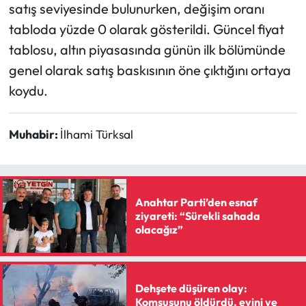
satış seviyesinde bulunurken, değişim oranı
tabloda yüzde 0 olarak gösterildi. Güncel fiyat
tablosu, altın piyasasında günün ilk bölümünde
genel olarak satış baskısının öne çıktığını ortaya
koydu.
Muhabir:
İlhami Türksal
Anahtar Parti’den esnaf
ziyareti: “Sürekli sahada
olacağız”
Dehşete düşüren olay:
Komşusunu öldürdü, evini ve