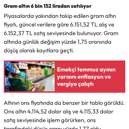
Gram altın 6 bin 152 liradan satılıyor
Mecitözü Haberleri
Piyasalarda yakından takip edilen gram altın
fiyatı, güncel verilere göre 6.151,52 TL alış ve
Oğuzlar Haberleri
6.152,37 TL satış seviyesinde bulunuyor. Gram
altında günlük değişim yüzde 1,75 oranında
Ortaköy Haberleri
düşüş olarak kayıtlara geçti.
Osmancık Haberleri
Emekçi temmuz ayının
Otomotiv
yarısını enflasyon ve
vergiye çalıştı
Resmi İlan
Resmi Reklam
Altının ons fiyatında da benzer bir tablo görüldü.
Ons altın 4.114,52 dolar alış ve 4.115,33 dolar
Sağlık
satış seviyesinde işlem görürken, ons
tarafındaki düşüş oranı yüzde 1,77 oldu.