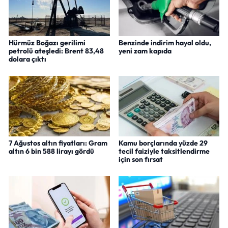
Hürmüz Boğazı gerilimi
Benzinde indirim hayal oldu,
petrolü ateşledi: Brent 83,48
yeni zam kapıda
dolara çıktı
7 Ağustos altın fiyatları: Gram
Kamu borçlarında yüzde 29
altın 6 bin 588 lirayı gördü
tecil faiziyle taksitlendirme
için son fırsat