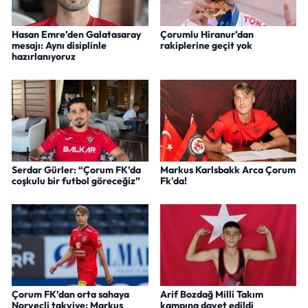
Hasan Emre’den Galatasaray
Çorumlu Hiranur’dan
mesajı: Aynı disiplinle
rakiplerine geçit yok
hazırlanıyoruz
Serdar Gürler: “Çorum FK’da
Markus Karlsbakk Arca Çorum
coşkulu bir futbol göreceğiz”
Fk'da!
Çorum FK’dan orta sahaya
Arif Bozdağ Milli Takım
Norveçli takviye: Markus
kampına davet edildi