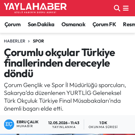
Alaca Haberleri
Çorum Nöbetçi Eczaneler
Çorum
Son Dakika
Osmancık
Çorum FK
Resmi
Bayat Haberleri
Çorum Hava Durumu
HABERLER
SPOR
Çorumlu okçular Türkiye
Bilgi - Keşfet Haberleri
Çorum Namaz Vakitleri
finallerinden dereceyle
Bilim ve Teknoloji
Çorum Trafik Yoğunluk Haritası
döndü
Boğazkale Haberleri
TFF 1.Lig Puan Durumu ve Fikstür
Çorum Gençlik ve Spor İl Müdürlüğü sporcuları,
Sakarya’da düzenlenen YURTLİG Geleneksel
Çorum Haberleri
Tüm Manşetler
Türk Okçuluk Türkiye Final Müsabakaları’nda
önemli başarı elde etti.
Çorum Son Dakika Haberleri
Son Dakika Haberleri
EBRU ÇALIK
12.05.2026 - 11:43
1 DK
MUHABIR
YAYINLANMA
OKUNMA SÜRESI
Dodurga Haberleri
Haber Arşivi