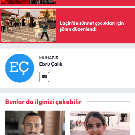
Laçin’de sünnet çocukları için
şölen düzenlendi
MUHABIR
Ebru Çalık
Bunlar da ilginizi çekebilir