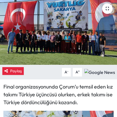
Eğitim
Ekonomi
Güncel
İskilip Haberleri
Kargı Haberleri
Paylaş
-
+
A
A
Kimdir?
Final organizasyonunda Çorum’u temsil eden kız
Kültür Sanat
takımı Türkiye üçüncüsü olurken, erkek takımı ise
Türkiye dördüncülüğünü kazandı.
Laçin Haberleri
Magazin