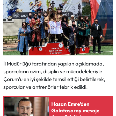
Mecitözü Haberleri
Oğuzlar Haberleri
Ortaköy Haberleri
Osmancık Haberleri
İl Müdürlüğü tarafından yapılan açıklamada,
Otomotiv
sporcuların azim, disiplin ve mücadeleleriyle
Resmi İlan
Çorum’u en iyi şekilde temsil ettiği belirtilerek,
sporcular ve antrenörler tebrik edildi.
Resmi Reklam
Hasan Emre’den
Sağlık
Galatasaray mesajı: