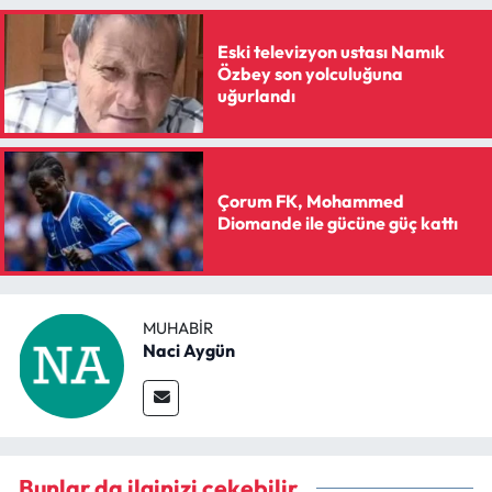
Eski televizyon ustası Namık
Özbey son yolculuğuna
uğurlandı
Çorum FK, Mohammed
Diomande ile gücüne güç kattı
MUHABIR
Naci Aygün
Bunlar da ilginizi çekebilir