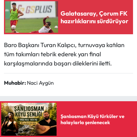
Siyaset
Galatasaray, Çorum FK
Spor
hazırlıklarını sürdürüyor
Sungurlu Haberleri
Baro Başkanı Turan Kalıpcı, turnuvaya katılan
Turizm
tüm takımları tebrik ederek yarı final
karşılaşmalarında başarı dileklerini iletti.
Uğurludağ Haberleri
Yaşam
Muhabir:
Naci Aygün
Yayla Haber
Yemek Tarifleri
Şanlıosman Köyü türküler ve
halaylarla şenlenecek
Yerel Haberler