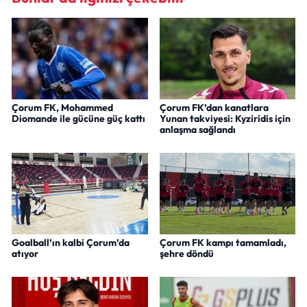
Çorum FK, Mohammed
Çorum FK’dan kanatlara
Diomande ile gücüne güç kattı
Yunan takviyesi: Kyziridis için
anlaşma sağlandı
Goalball’ın kalbi Çorum’da
Çorum FK kampı tamamladı,
atıyor
şehre döndü