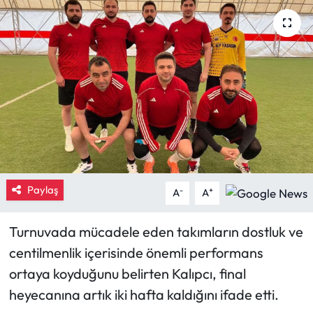
Eğitim
Ekonomi
Güncel
İskilip Haberleri
Kargı Haberleri
Paylaş
-
+
A
A
Kimdir?
Turnuvada mücadele eden takımların dostluk ve
Kültür Sanat
centilmenlik içerisinde önemli performans
ortaya koyduğunu belirten Kalıpcı, final
Laçin Haberleri
heyecanına artık iki hafta kaldığını ifade etti.
Magazin