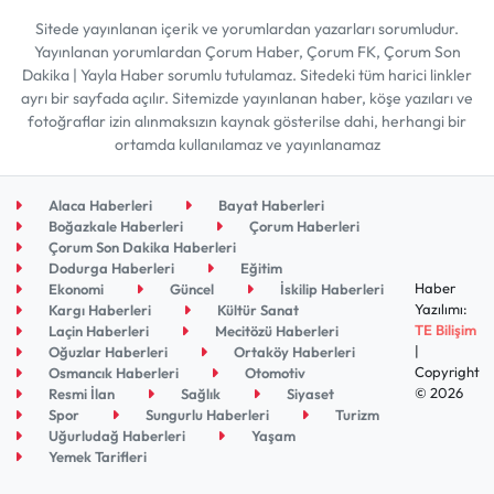
Sitede yayınlanan içerik ve yorumlardan yazarları sorumludur.
Yayınlanan yorumlardan Çorum Haber, Çorum FK, Çorum Son
Dakika | Yayla Haber sorumlu tutulamaz. Sitedeki tüm harici linkler
ayrı bir sayfada açılır. Sitemizde yayınlanan haber, köşe yazıları ve
fotoğraflar izin alınmaksızın kaynak gösterilse dahi, herhangi bir
ortamda kullanılamaz ve yayınlanamaz
Alaca Haberleri
Bayat Haberleri
Boğazkale Haberleri
Çorum Haberleri
Çorum Son Dakika Haberleri
Dodurga Haberleri
Eğitim
Haber
Ekonomi
Güncel
İskilip Haberleri
Yazılımı:
Kargı Haberleri
Kültür Sanat
TE Bilişim
Laçin Haberleri
Mecitözü Haberleri
|
Oğuzlar Haberleri
Ortaköy Haberleri
Copyright
Osmancık Haberleri
Otomotiv
© 2026
Resmi İlan
Sağlık
Siyaset
Spor
Sungurlu Haberleri
Turizm
Uğurludağ Haberleri
Yaşam
Yemek Tarifleri