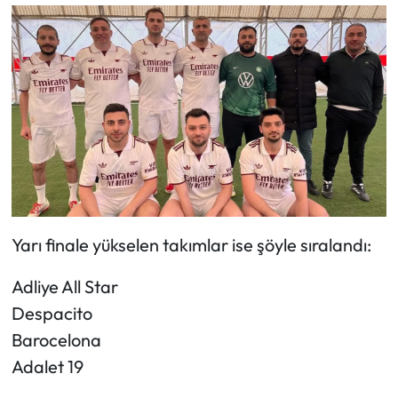
Mecitözü Haberleri
Oğuzlar Haberleri
Ortaköy Haberleri
Osmancık Haberleri
Otomotiv
Yarı finale yükselen takımlar ise şöyle sıralandı:
Resmi İlan
Adliye All Star
Despacito
Resmi Reklam
Barocelona
Sağlık
Adalet 19