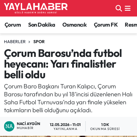
Alaca Haberleri
Çorum Nöbetçi Eczaneler
Çorum
Son Dakika
Osmancık
Çorum FK
Resmi
Bayat Haberleri
Çorum Hava Durumu
HABERLER
SPOR
Çorum Barosu’nda futbol
Bilgi - Keşfet Haberleri
Çorum Namaz Vakitleri
heyecanı: Yarı finalistler
Bilim ve Teknoloji
Çorum Trafik Yoğunluk Haritası
belli oldu
Boğazkale Haberleri
TFF 1.Lig Puan Durumu ve Fikstür
Çorum Baro Başkanı Turan Kalıpcı, Çorum
Barosu tarafından bu yıl 18’incisi düzenlenen Halı
Çorum Haberleri
Tüm Manşetler
Saha Futbol Turnuvası’nda yarı finale yükselen
takımların belli olduğunu açıkladı.
Çorum Son Dakika Haberleri
Son Dakika Haberleri
NACI AYGÜN
12.05.2026 - 11:01
1 DK
MUHABIR
YAYINLANMA
OKUNMA SÜRESI
Dodurga Haberleri
Haber Arşivi