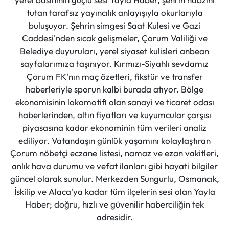
tutan tarafsız yayıncılık anlayışıyla okurlarıyla
buluşuyor. Şehrin simgesi Saat Kulesi ve Gazi
Caddesi'nden sıcak gelişmeler, Çorum Valiliği ve
Belediye duyuruları, yerel siyaset kulisleri anbean
sayfalarımıza taşınıyor. Kırmızı-Siyahlı sevdamız
Çorum FK'nın maç özetleri, fikstür ve transfer
haberleriyle sporun kalbi burada atıyor. Bölge
ekonomisinin lokomotifi olan sanayi ve ticaret odası
haberlerinden, altın fiyatları ve kuyumcular çarşısı
piyasasına kadar ekonominin tüm verileri analiz
ediliyor. Vatandaşın günlük yaşamını kolaylaştıran
Çorum nöbetçi eczane listesi, namaz ve ezan vakitleri,
anlık hava durumu ve vefat ilanları gibi hayati bilgiler
güncel olarak sunulur. Merkezden Sungurlu, Osmancık,
İskilip ve Alaca'ya kadar tüm ilçelerin sesi olan Yayla
Haber; doğru, hızlı ve güvenilir haberciliğin tek
adresidir.