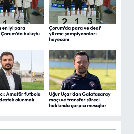
n en iyi para
Çorum’da para ve deaf
i Çorum’da buluştu
yüzme şampiyonaları
heyecanı
cı: Amatör futbola
Uğur Uçar'dan Galatasaray
 destek olunmalı
maçı ve transfer süreci
hakkında çarpıcı mesajlar