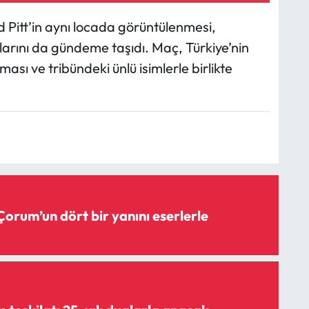
 Pitt’in aynı locada görüntülenmesi,
arını da gündeme taşıdı. Maç, Türkiye’nin
ı ve tribündeki ünlü isimlerle birlikte
Çorum’un dört bir yanını eserlerle