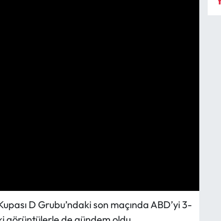
Y
a Kupası D Grubu’ndaki son maçında ABD’yi 3-
ki görüntülerle de gündem oldu.