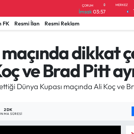
İmsak
03:57
 FK
Resmi İlan
Resmi Reklam
 maçında dikkat 
Koç ve Brad Pitt ay
ettiği Dünya Kupası maçında Ali Koç ve Bra
2 DK
UNMA SÜRESI