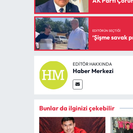
AK Parti Çorum 
EDITÖRÜN SEÇTIĞI
EDITÖR HAKKINDA
Haber Merkezi
Bunlar da ilginizi çekebilir