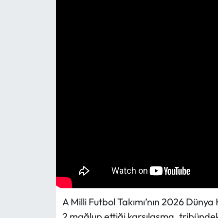
Eğitim
Ekonomi
Güncel
İskilip Haberleri
Kargı Haberleri
Kimdir?
Kültür Sanat
Laçin Haberleri
A Milli Futbol Takımı’nın 2026 Düny
2 mağlup ettiği karşılaşma, tribünde
Magazin