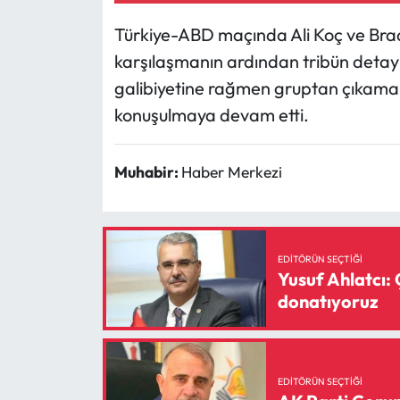
Türkiye-ABD maçında Ali Koç ve Brad
karşılaşmanın ardından tribün detayl
galibiyetine rağmen gruptan çıkamamas
konuşulmaya devam etti.
Muhabir:
Haber Merkezi
EDITÖRÜN SEÇTIĞI
Yusuf Ahlatcı: 
donatıyoruz
EDITÖRÜN SEÇTIĞI