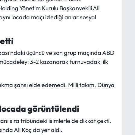
olding Yönetim Kurulu Başkanvekili Ali
 aynı locada maçı izlediği anlar sosyal
etti
upası’ndaki üçüncü ve son grup maçında ABD
kip mücadeleyi 3-2 kazanarak turnuvadaki ilk
kma şansı elde edemedi. Milli takım, Dünya
ı locada görüntülendi
 sıra tribündeki isimlerle de dikkat çekti.
nda Ali Koç da yer aldı.