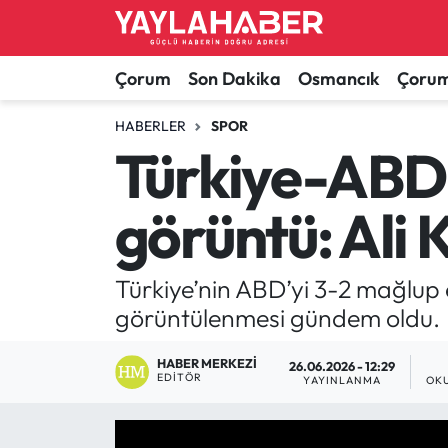
Alaca Haberleri
Çorum Nöbetçi Eczaneler
Çorum
Son Dakika
Osmancık
Çorum
Bayat Haberleri
Çorum Hava Durumu
HABERLER
SPOR
Türkiye-ABD
Bilgi - Keşfet Haberleri
Çorum Namaz Vakitleri
görüntü: Ali 
Bilim ve Teknoloji
Çorum Trafik Yoğunluk Haritası
Boğazkale Haberleri
TFF 1.Lig Puan Durumu ve Fikstür
Türkiye’nin ABD’yi 3-2 mağlup 
görüntülenmesi gündem oldu.
Çorum Haberleri
Tüm Manşetler
HABER MERKEZI
26.06.2026 - 12:29
EDITÖR
Çorum Son Dakika Haberleri
Son Dakika Haberleri
YAYINLANMA
OK
Dodurga Haberleri
Haber Arşivi