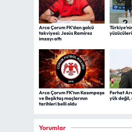
Arca Çorum FK’dan golcü
Türkiye’ni
takviyesi: Jesús Ramírez
yüzücüler
imzayı attı
Arca Çorum FK’nın Kasımpaşa
Ferhat Arı
ve Beşiktaş maçlarının
yük değil,
tarihleri belli oldu
Yorumlar