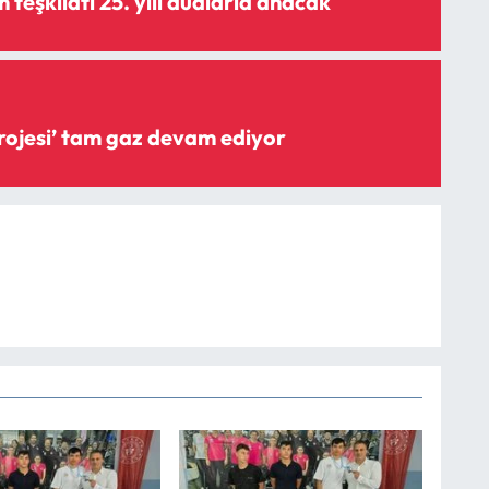
teşkilatı 25. yılı dualarla anacak
‘Şişme savak projesi’ tam gaz devam ediyor