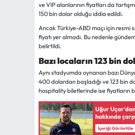
ve VIP alanlarının fiyatları da tartı
150 bin dolar olduğu iddia edildi.
Ancak Türkiye-ABD maçı için resmi sa
fiyatı yer almadı. Bu nedenle günde
belirtildi.
Bazı locaların 123 bin dol
Aynı stadyumda oynanan bazı Dünya K
400 dolardan başladığı ve 123 bin dol
hospitality biletlerinde ise fiyatların
Uğur Uçar'dan
hakkında çarp
İçeriği Görüntüle