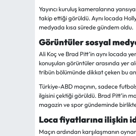
Siyaset
Yayıncı kuruluş kameralarına yansıya
takip ettiği görüldü. Aynı locada Holl
Spor
medyada kısa sürede gündem oldu.
Sungurlu Haberleri
Görüntüler sosyal medya
Turizm
Ali Koç ve Brad Pitt’in aynı locada ye
konuşulan görüntüler arasında yer ald
Uğurludağ Haberleri
tribün bölümünde dikkat çeken bu anl
Yaşam
Türkiye-ABD maçının, sadece futbolse
Yayla Haber
ilgisini çektiği görüldü. Brad Pitt’in
magazin ve spor gündeminde birlikte
Yemek Tarifleri
Loca fiyatlarına ilişkin
Yerel Haberler
Maçın ardından karşılaşmanın oynan