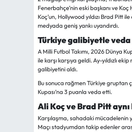
Fenerbahçe’nin eski başkanı ve Koç H
Mecitözü Haberleri
Koç’un, Hollywood yıldızı Brad Pitt ile
medyada geniş yankı uyandırdı.
Oğuzlar Haberleri
Türkiye galibiyetle veda 
Ortaköy Haberleri
A Milli Futbol Takımı, 2026 Dünya K
Osmancık Haberleri
ile karşı karşıya geldi. Ay-yıldızlı e
galibiyetini aldı.
Otomotiv
Bu sonuca rağmen Türkiye gruptan çı
Resmi İlan
Kupası’na 3 puanla veda etti.
Resmi Reklam
Ali Koç ve Brad Pitt ayn
Karşılaşma, sahadaki mücadelenin yanı
Sağlık
Maçı stadyumdan takip edenler arası