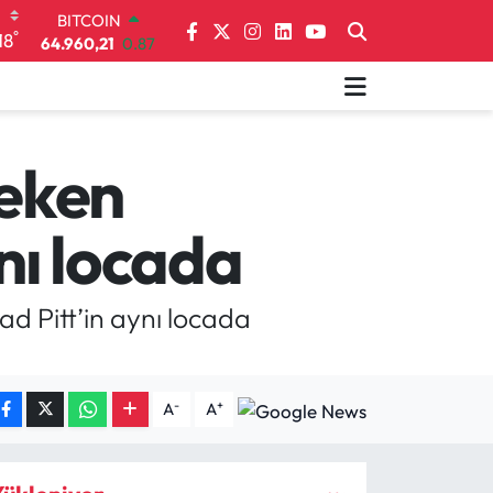
64.960,21
0.87
DOLAR
°
18
47,7436
0.18
EURO
55,2510
0.32
STERLİN
64,4811
0.38
çeken
GRAM ALTIN
6648.99
2.59
BİST100
nı locada
13.773
-19
d Pitt’in aynı locada
-
+
A
A