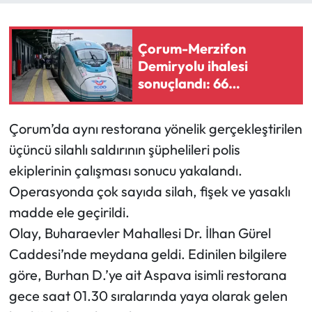
Mecitözü Haberleri
Çorum-Merzifon
Demiryolu ihalesi
Oğuzlar Haberleri
sonuçlandı: 66
kilometrelik hat için
Ortaköy Haberleri
süreç başladı
Çorum’da aynı restorana yönelik gerçekleştirilen
Osmancık Haberleri
üçüncü silahlı saldırının şüphelileri polis
ekiplerinin çalışması sonucu yakalandı.
Otomotiv
Operasyonda çok sayıda silah, fişek ve yasaklı
Resmi İlan
madde ele geçirildi.
Olay, Buharaevler Mahallesi Dr. İlhan Gürel
Resmi Reklam
Caddesi’nde meydana geldi. Edinilen bilgilere
göre, Burhan D.’ye ait Aspava isimli restorana
Sağlık
gece saat 01.30 sıralarında yaya olarak gelen