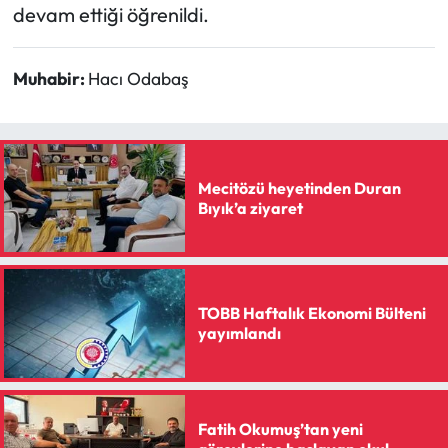
devam ettiği öğrenildi.
Muhabir:
Hacı Odabaş
Mecitözü heyetinden Duran
Bıyık’a ziyaret
TOBB Haftalık Ekonomi Bülteni
yayımlandı
Fatih Okumuş’tan yeni