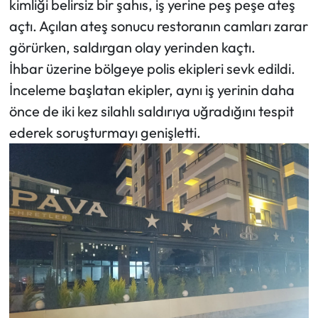
kimliği belirsiz bir şahıs, iş yerine peş peşe ateş
Siyaset
açtı. Açılan ateş sonucu restoranın camları zarar
Spor
görürken, saldırgan olay yerinden kaçtı.
İhbar üzerine bölgeye polis ekipleri sevk edildi.
Sungurlu Haberleri
İnceleme başlatan ekipler, aynı iş yerinin daha
önce de iki kez silahlı saldırıya uğradığını tespit
Turizm
ederek soruşturmayı genişletti.
Uğurludağ Haberleri
Yaşam
Yayla Haber
Yemek Tarifleri
Yerel Haberler