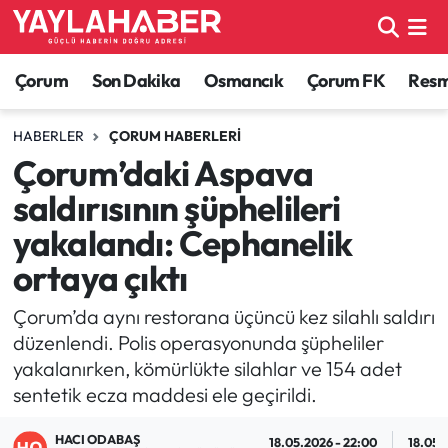
Alaca Haberleri
Çorum Nöbetçi Eczaneler
Çorum
Son Dakika
Osmancık
Çorum FK
Resmi
Bayat Haberleri
Çorum Hava Durumu
HABERLER
ÇORUM HABERLERI
Çorum’daki Aspava
Bilgi - Keşfet Haberleri
Çorum Namaz Vakitleri
saldırısının şüphelileri
Bilim ve Teknoloji
Çorum Trafik Yoğunluk Haritası
yakalandı: Cephanelik
ortaya çıktı
Boğazkale Haberleri
TFF 1.Lig Puan Durumu ve Fikstür
Çorum’da aynı restorana üçüncü kez silahlı saldırı
Çorum Haberleri
Tüm Manşetler
düzenlendi. Polis operasyonunda şüpheliler
yakalanırken, kömürlükte silahlar ve 154 adet
Çorum Son Dakika Haberleri
Son Dakika Haberleri
sentetik ecza maddesi ele geçirildi.
Dodurga Haberleri
Haber Arşivi
HACI ODABAŞ
18.05.2026 - 22:00
18.05.