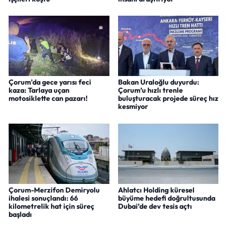
Çorum'da gece yarısı feci
Bakan Uraloğlu duyurdu:
kaza: Tarlaya uçan
Çorum’u hızlı trenle
motosiklette can pazarı!
buluşturacak projede süreç hız
kesmiyor
Çorum-Merzifon Demiryolu
Ahlatcı Holding küresel
ihalesi sonuçlandı: 66
büyüme hedefi doğrultusunda
kilometrelik hat için süreç
Dubai’de dev tesis açtı
başladı