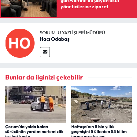
görevlerine başlayan okul
yöneticilerine ziyaret
SORUMLU YAZI İŞLERI MÜDÜRÜ
Hacı Odabaş
Bunlar da ilginizi çekebilir
Çorum’da yolda kalan
Hattuşa’nın 8 bin yıllık
sürücünün yardımına temizlik
geçmişini 5 ülkeden 55 bilim
işçileri koştu
insanı araştırıyor