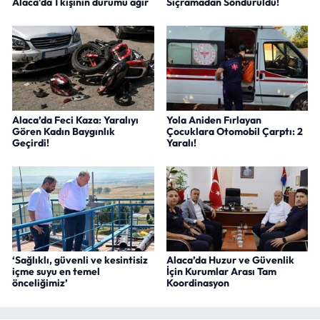
Alaca'da 1 kişinin durumu ağır
Sıçramadan Söndürüldü!
Alaca’da Feci Kaza: Yaralıyı
Yola Aniden Fırlayan
Gören Kadın Baygınlık
Çocuklara Otomobil Çarptı: 2
Geçirdi!
Yaralı!
‘Sağlıklı, güvenli ve kesintisiz
Alaca’da Huzur ve Güvenlik
içme suyu en temel
İçin Kurumlar Arası Tam
önceliğimiz’
Koordinasyon