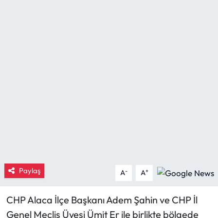
Eğitim
Ekonomi
Güncel
İskilip Haberleri
Kargı Haberleri
Kimdir?
Kültür Sanat
Paylaş
-
+
A
A
Laçin Haberleri
CHP Alaca İlçe Başkanı Adem Şahin ve CHP İl
Genel Meclis Üyesi Ümit Er ile birlikte bölgede
Magazin