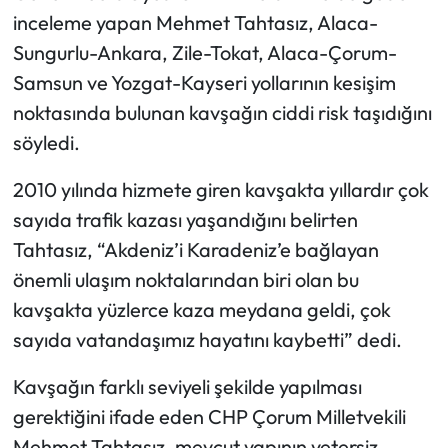
inceleme yapan Mehmet Tahtasız, Alaca-
Mecitözü Haberleri
Sungurlu-Ankara, Zile-Tokat, Alaca-Çorum-
Samsun ve Yozgat-Kayseri yollarının kesişim
Oğuzlar Haberleri
noktasında bulunan kavşağın ciddi risk taşıdığını
söyledi.
Ortaköy Haberleri
2010 yılında hizmete giren kavşakta yıllardır çok
Osmancık Haberleri
sayıda trafik kazası yaşandığını belirten
Tahtasız, “Akdeniz’i Karadeniz’e bağlayan
Otomotiv
önemli ulaşım noktalarından biri olan bu
Resmi İlan
kavşakta yüzlerce kaza meydana geldi, çok
sayıda vatandaşımız hayatını kaybetti” dedi.
Resmi Reklam
Kavşağın farklı seviyeli şekilde yapılması
Sağlık
gerektiğini ifade eden CHP Çorum Milletvekili
Mehmet Tahtasız, mevcut yapının yetersiz