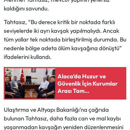
Siyaset
kaldığını savundu.
Spor
Tahtasız, “Bu derece kritik bir noktada farklı
seviyelerde iki ayrı kavşak yapılmalıydı. Ancak
Sungurlu Haberleri
tüm yollar tek noktada birleştirilmiş durumda. Bu
Turizm
nedenle bölge adeta ölüm kavşağına dönüştü”
ifadelerini kullandı.
Uğurludağ Haberleri
Alaca’da Huzur ve
Yaşam
Güvenlik İçin Kurumlar
Arası Tam
Yayla Haber
Koordinasyon
Yemek Tarifleri
Ulaştırma ve Altyapı Bakanlığı’na çağrıda
bulunan Tahtasız, daha fazla can ve mal kaybı
Yerel Haberler
yaşanmadan kavşağın yeniden düzenlenmesini