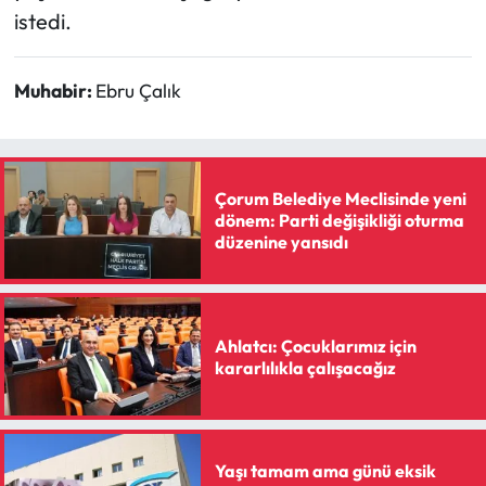
istedi.
Muhabir:
Ebru Çalık
Çorum Belediye Meclisinde yeni
dönem: Parti değişikliği oturma
düzenine yansıdı
Ahlatcı: Çocuklarımız için
kararlılıkla çalışacağız
Yaşı tamam ama günü eksik