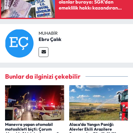
olanlar buraya: SGK’dan
emeklilik hakkı kazandıran
reçete
MUHABIR
Ebru Çalık
Bunlar da ilginizi çekebilir
Manevra yapan otomobil
Alaca’da Yangın Paniği:
motosikleti biçti: Çorum
Alevler Ekili Arazilere