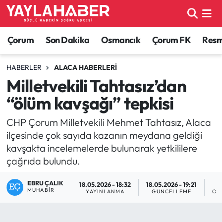
Alaca Haberleri
Çorum Nöbetçi Eczaneler
Çorum
Son Dakika
Osmancık
Çorum FK
Resmi
Bayat Haberleri
Çorum Hava Durumu
HABERLER
ALACA HABERLERI
Milletvekili Tahtasız’dan
Bilgi - Keşfet Haberleri
Çorum Namaz Vakitleri
“ölüm kavşağı” tepkisi
Bilim ve Teknoloji
Çorum Trafik Yoğunluk Haritası
CHP Çorum Milletvekili Mehmet Tahtasız, Alaca
ilçesinde çok sayıda kazanın meydana geldiği
Boğazkale Haberleri
TFF 1.Lig Puan Durumu ve Fikstür
kavşakta incelemelerde bulunarak yetkililere
çağrıda bulundu.
Çorum Haberleri
Tüm Manşetler
EBRU ÇALIK
18.05.2026 - 18:32
18.05.2026 - 19:21
Çorum Son Dakika Haberleri
Son Dakika Haberleri
MUHABIR
YAYINLANMA
GÜNCELLEME
OK
Dodurga Haberleri
Haber Arşivi