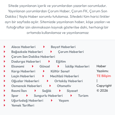
Sitede yayınlanan içerik ve yorumlardan yazarları sorumludur.
Yayınlanan yorumlardan Çorum Haber, Çorum FK, Çorum Son
Dakika | Yayla Haber sorumlu tutulamaz. Sitedeki tüm harici linkler
ayrı bir sayfada açılır. Sitemizde yayınlanan haber, köşe yazıları ve
fotoğraflar izin alınmaksızın kaynak gösterilse dahi, herhangi bir
ortamda kullanılamaz ve yayınlanamaz
Alaca Haberleri
Bayat Haberleri
Boğazkale Haberleri
Çorum Haberleri
Çorum Son Dakika Haberleri
Dodurga Haberleri
Eğitim
Haber
Ekonomi
Güncel
İskilip Haberleri
Yazılımı:
Kargı Haberleri
Kültür Sanat
TE Bilişim
Laçin Haberleri
Mecitözü Haberleri
|
Oğuzlar Haberleri
Ortaköy Haberleri
Copyright
Osmancık Haberleri
Otomotiv
© 2026
Resmi İlan
Sağlık
Siyaset
Spor
Sungurlu Haberleri
Turizm
Uğurludağ Haberleri
Yaşam
Yemek Tarifleri