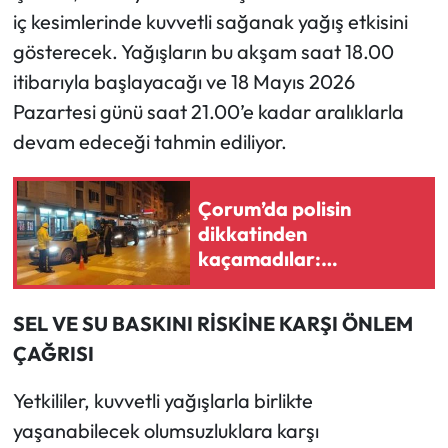
iç kesimlerinde kuvvetli sağanak yağış etkisini
Mecitözü Haberleri
gösterecek. Yağışların bu akşam saat 18.00
itibarıyla başlayacağı ve 18 Mayıs 2026
Oğuzlar Haberleri
Pazartesi günü saat 21.00’e kadar aralıklarla
devam edeceği tahmin ediliyor.
Ortaköy Haberleri
Osmancık Haberleri
Çorum’da polisin
dikkatinden
Otomotiv
kaçamadılar:
Emniyetten kaçan 19 kişi
Resmi İlan
için yolun sonu
SEL VE SU BASKINI RİSKİNE KARŞI ÖNLEM
ÇAĞRISI
Resmi Reklam
Yetkililer, kuvvetli yağışlarla birlikte
Sağlık
yaşanabilecek olumsuzluklara karşı