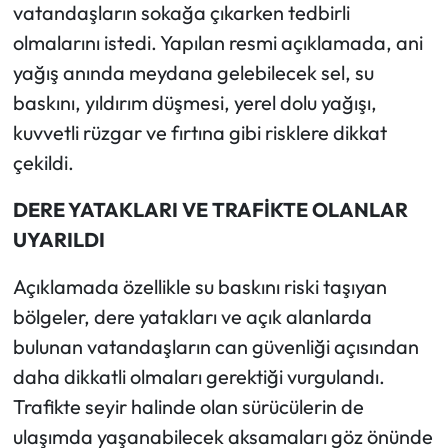
Siyaset
vatandaşların sokağa çıkarken tedbirli
olmalarını istedi. Yapılan resmi açıklamada, ani
Spor
yağış anında meydana gelebilecek sel, su
baskını, yıldırım düşmesi, yerel dolu yağışı,
Sungurlu Haberleri
kuvvetli rüzgar ve fırtına gibi risklere dikkat
Turizm
çekildi.
DERE YATAKLARI VE TRAFİKTE OLANLAR
Uğurludağ Haberleri
UYARILDI
Yaşam
Açıklamada özellikle su baskını riski taşıyan
Yayla Haber
bölgeler, dere yatakları ve açık alanlarda
bulunan vatandaşların can güvenliği açısından
Yemek Tarifleri
daha dikkatli olmaları gerektiği vurgulandı.
Trafikte seyir halinde olan sürücülerin de
Yerel Haberler
ulaşımda yaşanabilecek aksamaları göz önünde