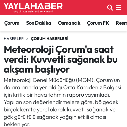
Alaca Haberleri
Çorum Nöbetçi Eczaneler
Çorum
Son Dakika
Osmancık
Çorum FK
Resmi
Bayat Haberleri
Çorum Hava Durumu
HABERLER
ÇORUM HABERLERI
Meteoroloji Çorum'a saat
Bilgi - Keşfet Haberleri
Çorum Namaz Vakitleri
verdi: Kuvvetli sağanak bu
Bilim ve Teknoloji
Çorum Trafik Yoğunluk Haritası
akşam başlıyor
Boğazkale Haberleri
TFF 1.Lig Puan Durumu ve Fikstür
Meteoroloji Genel Müdürlüğü (MGM), Çorum'un
da aralarında yer aldığı Orta Karadeniz Bölgesi
Çorum Haberleri
Tüm Manşetler
için kritik bir hava tahmin raporu yayımladı.
Yapılan son değerlendirmelere göre, bölgedeki
Çorum Son Dakika Haberleri
Son Dakika Haberleri
birçok kentte yerel olarak kuvvetli sağanak ve
gök gürültülü sağanak yağışın etkili olması
Dodurga Haberleri
Haber Arşivi
bekleniyor.