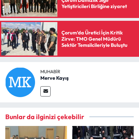
Yetiştiricileri Birliğine ziyaret
Çorum’da Üretici İçin Kritik
Zirve: TMO Genel Müdürü
Sektör Temsilcileriyle Buluştu
MUHABIR
Merve Kayış
Bunlar da ilginizi çekebilir