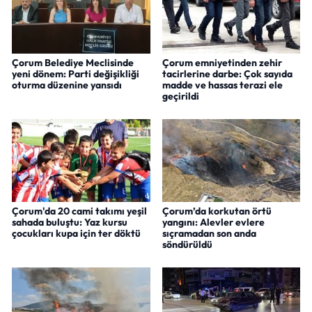
Çorum Belediye Meclisinde
Çorum emniyetinden zehir
yeni dönem: Parti değişikliği
tacirlerine darbe: Çok sayıda
oturma düzenine yansıdı
madde ve hassas terazi ele
geçirildi
Çorum'da 20 cami takımı yeşil
Çorum’da korkutan örtü
sahada buluştu: Yaz kursu
yangını: Alevler evlere
çocukları kupa için ter döktü
sıçramadan son anda
söndürüldü