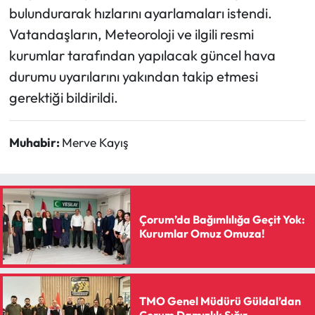
bulundurarak hızlarını ayarlamaları istendi.
Vatandaşların, Meteoroloji ve ilgili resmi
kurumlar tarafından yapılacak güncel hava
durumu uyarılarını yakından takip etmesi
gerektiği bildirildi.
Muhabir:
Merve Kayış
Çorum’da Bağımlılığa Geçit Yok:
Kurumlar Omuz Omuza!
TMO Genel Müdürü Güldal’dan
Çorum Damızlık Sığır