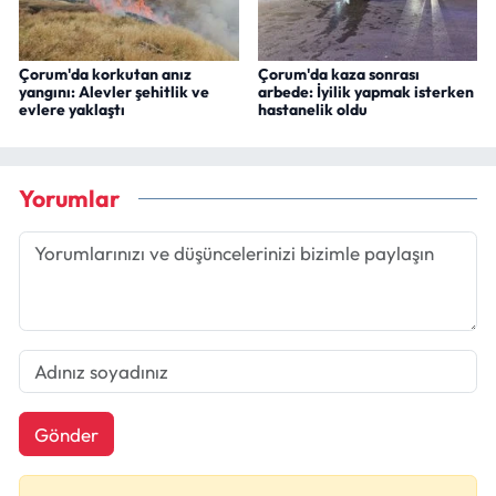
Çorum'da korkutan anız
Çorum'da kaza sonrası
yangını: Alevler şehitlik ve
arbede: İyilik yapmak isterken
evlere yaklaştı
hastanelik oldu
Yorumlar
Gönder