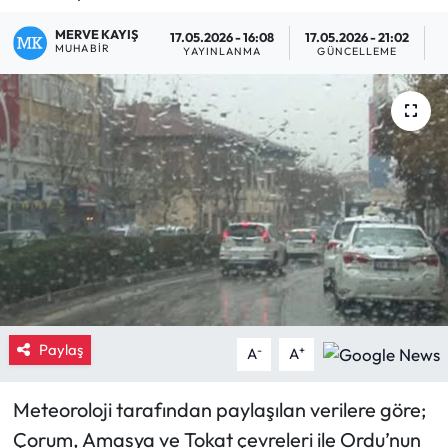
Eğitim
MERVE KAYIŞ
17.05.2026 - 16:08
17.05.2026 - 21:02
MUHABIR
YAYINLANMA
GÜNCELLEME
O
Ekonomi
Güncel
İskilip Haberleri
Kargı Haberleri
Kimdir?
Kültür Sanat
Paylaş
-
+
A
A
Laçin Haberleri
Meteoroloji tarafından paylaşılan verilere göre;
Çorum, Amasya ve Tokat çevreleri ile Ordu’nun
Magazin