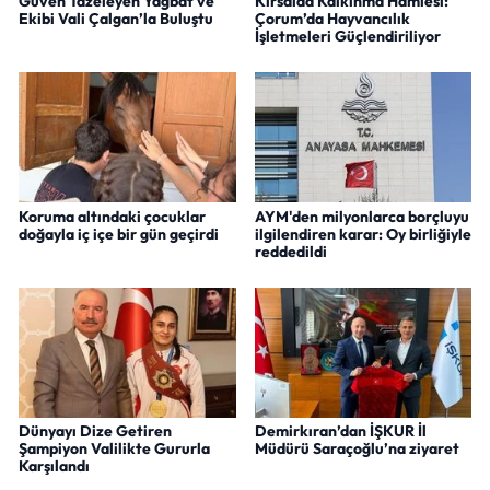
Güven Tazeleyen Yağbat ve
Kırsalda Kalkınma Hamlesi:
Ekibi Vali Çalgan’la Buluştu
Çorum’da Hayvancılık
İşletmeleri Güçlendiriliyor
Koruma altındaki çocuklar
AYM'den milyonlarca borçluyu
doğayla iç içe bir gün geçirdi
ilgilendiren karar: Oy birliğiyle
reddedildi
Dünyayı Dize Getiren
Demirkıran’dan İŞKUR İl
Şampiyon Valilikte Gururla
Müdürü Saraçoğlu’na ziyaret
Karşılandı