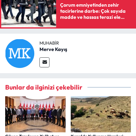
Çorum emniyetinden zehir
tacirlerine darbe: Çok sayıda
madde ve hassas terazi ele
geçirildi
MUHABIR
Merve Kayış
Bunlar da ilginizi çekebilir