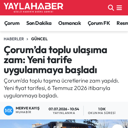
Alaca Haberleri
Çorum Nöbetçi Eczaneler
Çorum
Son Dakika
Osmancık
Çorum FK
Resmi
Bayat Haberleri
Çorum Hava Durumu
HABERLER
GÜNCEL
Çorum’da toplu ulaşıma
Bilgi - Keşfet Haberleri
Çorum Namaz Vakitleri
zam: Yeni tarife
Bilim ve Teknoloji
Çorum Trafik Yoğunluk Haritası
uygulanmaya başladı
Boğazkale Haberleri
TFF 1.Lig Puan Durumu ve Fikstür
Çorum’da toplu taşıma ücretlerine zam yapıldı.
Yeni fiyat tarifesi, 6 Temmuz 2026 itibarıyla
Çorum Haberleri
Tüm Manşetler
uygulanmaya başladı.
MERVE KAYIŞ
Çorum Son Dakika Haberleri
Son Dakika Haberleri
07.07.2026 - 10:54
1 DK
MUHABIR
YAYINLANMA
OKUNMA SÜRESI
Dodurga Haberleri
Haber Arşivi