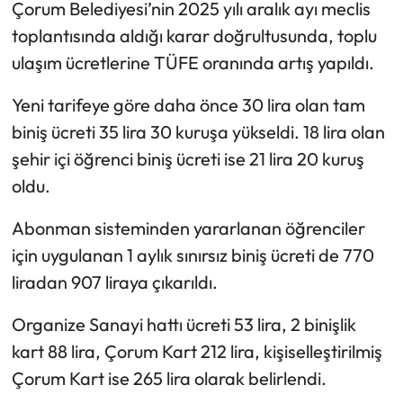
Çorum Belediyesi’nin 2025 yılı aralık ayı meclis
toplantısında aldığı karar doğrultusunda, toplu
Mecitözü Haberleri
ulaşım ücretlerine TÜFE oranında artış yapıldı.
Oğuzlar Haberleri
Yeni tarifeye göre daha önce 30 lira olan tam
biniş ücreti 35 lira 30 kuruşa yükseldi. 18 lira olan
Ortaköy Haberleri
şehir içi öğrenci biniş ücreti ise 21 lira 20 kuruş
Osmancık Haberleri
oldu.
Otomotiv
Abonman sisteminden yararlanan öğrenciler
için uygulanan 1 aylık sınırsız biniş ücreti de 770
Resmi İlan
liradan 907 liraya çıkarıldı.
Resmi Reklam
Organize Sanayi hattı ücreti 53 lira, 2 binişlik
kart 88 lira, Çorum Kart 212 lira, kişiselleştirilmiş
Sağlık
Çorum Kart ise 265 lira olarak belirlendi.