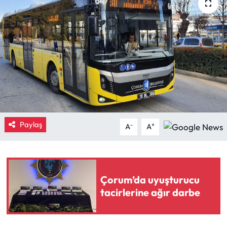
Eğitim
Ekonomi
Güncel
İskilip Haberleri
Kargı Haberleri
Paylaş
-
+
A
A
Kimdir?
Kültür Sanat
Çorum’da uyuşturucu
tacirlerine ağır darbe
Laçin Haberleri
Magazin